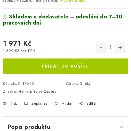
šroubů v různých materiálech.
Více informací
Skladem u dodavatele – odeslání do 7–10
pracovních dní
1 971 Kč
1 629 Kč bez DPH
Měrná cena:
PŘIDAT DO KOŠÍKU
Kód zboží:
17695
Záruka
:
3 roky
Značka:
Hahn & Sohn Cedrus
Tisk
Zeptat se
Hlídat
Sdílet
Popis produktu