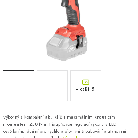
AKUMULAČNÍ KAMNA
ELEKTRICKÉ KRBY
OUTLET
Obchodní podmínky
FAQ
Servis
Reklamace
Kontakty
Ceny přepravy
Ochrana osobních údajů
Náhradní díly Könner & Söhnen
Reklamační řád
Slovník pojmů
Zpětný odběr elektrozařízení a baterií
Návody
Novinky
Blog
Reference
Katalog
+ další (5)
Výkonný a kompaktní
aku klíč s maximálním krouticím
momentem 250 Nm
, třístupňovou regulací výkonu a LED
osvětlením. Ideální pro rychlé a efektivní šroubování a utahování