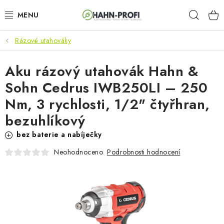
Přejít
Hleda
na
obsah
Rázové utahováky
KLIMATIZACE
Aku rázový utahovák Hahn &
ELEKTROCENTRÁLY
Sohn Cedrus IWB250LI – 250
ZAHRADNÍ TECHNIKA
Nm, 3 rychlosti, 1/2" čtyřhran,
bezuhlíkový
STAVEBNÍ TECHNIKA
bez baterie a nabíječky
AKU NÁŘADÍ
Podrobnosti hodnocení
Neohodnoceno
ODVLHČOVAČE
TOPIDLA