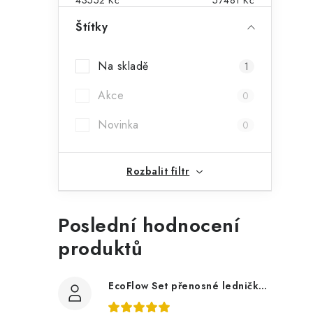
t
r
Štítky
a
i
Na skladě
1
n
Akce
0
n
Novinka
í
0
p
Rozbalit filtr
a
n
Poslední hodnocení
e
produktů
l
EcoFlow Set přenosné ledničky GLACIER Classic 55 l s Glacier baterií