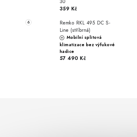
30
359 Kč
Remko RKL 495 DC S-
Line (stříbrná)
Mobilní splitová
klimatizace bez výfukové
hadice
57 490 Kč