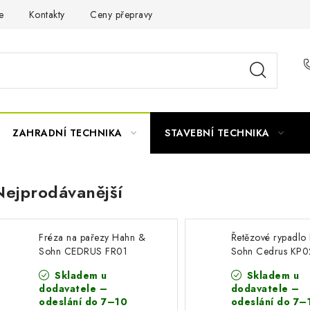
e
Kontakty
Ceny přepravy
Ochrana osobních údajů
ZAHRADNÍ TECHNIKA
STAVEBNÍ TECHNIKA
Nejprodávanější
Fréza na pařezy Hahn &
Řetězové rypadlo
Sohn CEDRUS FR01
Sohn Cedrus KP0
Skladem u
Skladem u
dodavatele –
dodavatele –
odeslání do 7–10
odeslání do 7–