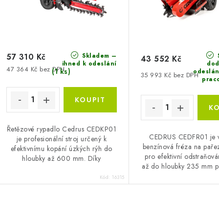
r
o
o
d
d
u
u
Skladem –
k
57 310 Kč
43 552 Kč
ihned k odeslání
dod
47 364 Kč bez DPH
k
(1 ks)
odeslán
t
35 993 Kč bez DPH
prac
ů
ů
Řetězové rypadlo Cedrus CEDKP01
CEDRUS CEDFR01 je 
je profesionální stroj určený k
benzínová fréza na paře
efektivnímu kopání úzkých rýh do
pro efektivní odstraňová
hloubky až 600 mm. Díky
až do hloubky 235 mm p
výkonnému motoru Loncin G420F
výšky 600 mm nad te
(9 kW) a 27 speciálním...
Kód:
16315
Poháněna motorem Lo