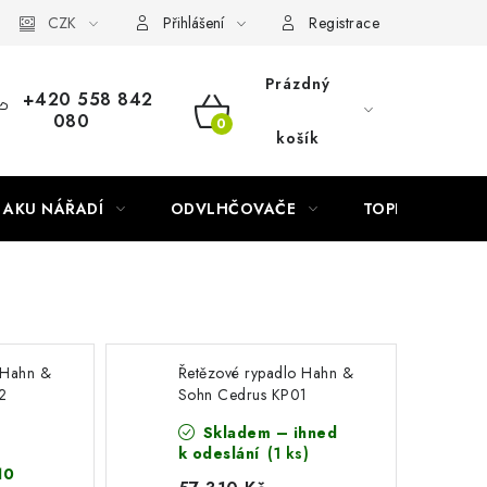
Náhradní díly Könner & Söhnen
CZK
Reklamační řád
Slovník poj
Přihlášení
Registrace
Prázdný
+420 558 842
080
NÁKUPNÍ
košík
KOŠÍK
AKU NÁŘADÍ
ODVLHČOVAČE
TOPIDLA
 Hahn &
Řetězové rypadlo Hahn &
2
Sohn Cedrus KP01
Skladem – ihned
k odeslání
(1 ks)
10