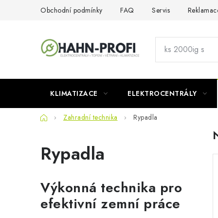
Přejít
Obchodní podmínky
FAQ
Servis
Reklamac
na
obsah
KLIMATIZACE
ELEKTROCENTRÁLY
Domů
Zahradní technika
Rypadla
Rypadla
Výkonná technika pro
efektivní zemní práce