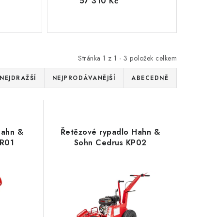
57 310 Kč
Stránka
1
z
1
-
3
položek celkem
NEJDRAŽŠÍ
NEJPRODÁVANĚJŠÍ
ABECEDNĚ
Hahn &
Řetězové rypadlo Hahn &
FR01
Sohn Cedrus KP02