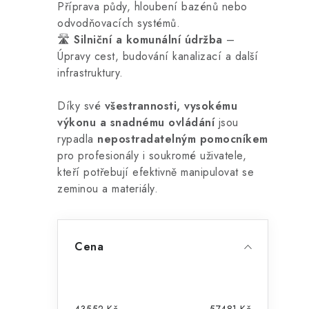
Příprava půdy, hloubení bazénů nebo
odvodňovacích systémů.
🛣️
Silniční a komunální údržba
–
l
Úpravy cest, budování kanalizací a další
infrastruktury.
Díky své
všestrannosti, vysokému
výkonu a snadnému ovládání
jsou
rypadla
nepostradatelným pomocníkem
pro profesionály i soukromé uživatele,
í
kteří potřebují efektivně manipulovat se
zeminou a materiály.
r
P
Cena
o
s
43552
Kč
57481
Kč