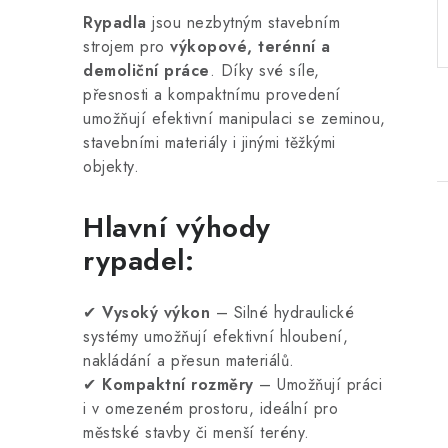
Rypadla
jsou nezbytným stavebním
strojem pro
výkopové, terénní a
demoliční práce
. Díky své síle,
přesnosti a kompaktnímu provedení
umožňují efektivní manipulaci se zeminou,
stavebními materiály i jinými těžkými
objekty.
Hlavní výhody
rypadel:
✔
Vysoký výkon
– Silné hydraulické
i
systémy umožňují efektivní hloubení,
nakládání a přesun materiálů.
✔
Kompaktní rozměry
– Umožňují práci
i v omezeném prostoru, ideální pro
městské stavby či menší terény.