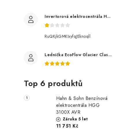
Invertorová elektrocentrála Hahn & Sohn H IG 2400
RuQKjkGMKIxyfqJEknoqll
Lednička EcoFlow Glacier Classic 55L
Top 6 produktů
Hahn & Sohn Benzínová
elektrocentrála HGG
3100X AVR
Záruka 5 let
11 751 Kč