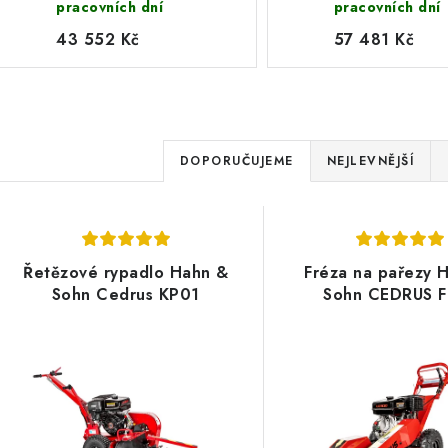
pracovních dní
pracovních dní
43 552 Kč
57 481 Kč
Ř
DOPORUČUJEME
NEJLEVNĚJŠÍ
a
V
z
ý
e
Řetězové rypadlo Hahn &
Fréza na pařezy 
p
Sohn Cedrus KP01
Sohn CEDRUS 
n
í
s
p
p
r