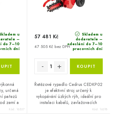
Skladem u
Skladem u
57 481 Kč
avatele –
dodavatele –
í do 7–10
odeslání do 7–10
47 505 Kč bez DPH
ovních dní
pracovních dní
výkonná
Řetězové rypadlo Cedrus CEDKP02
zy, určená
je efektivní stroj určený k
ní pařezů
vykopávání úzkých rýh, ideální pro
od zemí a
instalaci kabelů, zavlažovacích
rénem.
systémů a jiných inženýrských sítí.
Kód:
16537
Kód:
16318
ncin...
Díky robustní...