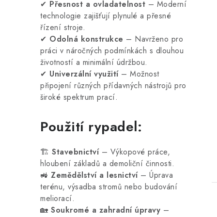
✔
Přesnost a ovladatelnost
– Moderní
technologie zajišťují plynulé a přesné
řízení stroje.
✔
Odolná konstrukce
– Navrženo pro
práci v náročných podmínkách s dlouhou
životností a minimální údržbou.
✔
Univerzální využití
– Možnost
připojení různých přídavných nástrojů pro
t
široké spektrum prací.
Použití rypadel:
🏗️
Stavebnictví
– Výkopové práce,
hloubení základů a demoliční činnosti.
🚜
Zemědělství a lesnictví
– Úprava
terénu, výsadba stromů nebo budování
meliorací.
🏡
Soukromé a zahradní úpravy
–