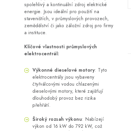
spolehlivý a kontinuální zdroj elektrické
energie. Jsou ideální pro použití na
staveništích, v průmyslových provozech,
zemědělství či jako záložní zdroj pro firmy
a instituce.
Klíčové vlastnosti průmyslových
elektrocentrál:
Výkonné dieselové motory
: Tyto
elektrocentrály jsou vybaveny
čtyřválcovými vodou chlazenými
dieselovými motory, které zajišťují
i
dlouhodobý provoz bez rizika
přehřátí.
Široký rozsah výkonu
: Nabízejí
výkon od 16 kW do 792 kW, což