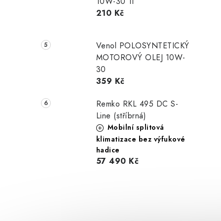
10W-30 1l
210 Kč
Venol POLOSYNTETICKÝ
MOTOROVÝ OLEJ 10W-
30
359 Kč
Remko RKL 495 DC S-
Line (stříbrná)
Mobilní splitová
klimatizace bez výfukové
hadice
57 490 Kč