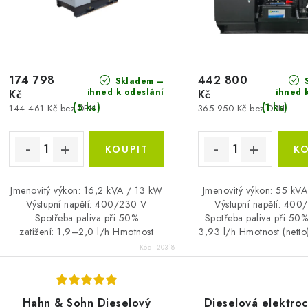
r
o
o
d
d
u
u
174 798
442 800
k
Skladem –
S
ihned k odeslání
ihned 
Kč
Kč
k
t
(5 ks)
(1 ks)
144 461 Kč bez DPH
365 950 Kč bez DPH
ů
ů
Jmenovitý výkon: 16,2 kVA / 13 kW
Jmenovitý výkon: 55 kV
Výstupní napětí: 400/230 V
Výstupní napětí: 400
Spotřeba paliva při 50%
Spotřeba paliva při 50% 
zatížení: 1,9–2,0 l/h Hmotnost
3,93 l/h Hmotnost (netto
(netto): 630 kg
Kód:
20318
Hahn & Sohn Dieselový
Dieselová elektroc