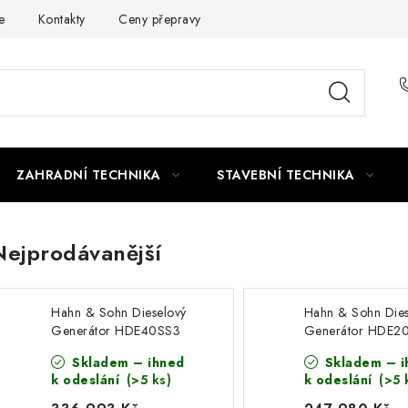
e
Kontakty
Ceny přepravy
Ochrana osobních údajů
ZAHRADNÍ TECHNIKA
STAVEBNÍ TECHNIKA
Nejprodávanější
Hahn & Sohn Dieselový
Hahn & Sohn Dies
Generátor HDE40SS3
Generátor HDE2
DW
Skladem – ihned
Skladem – i
k odeslání
(>5 ks)
k odeslání
(>5 