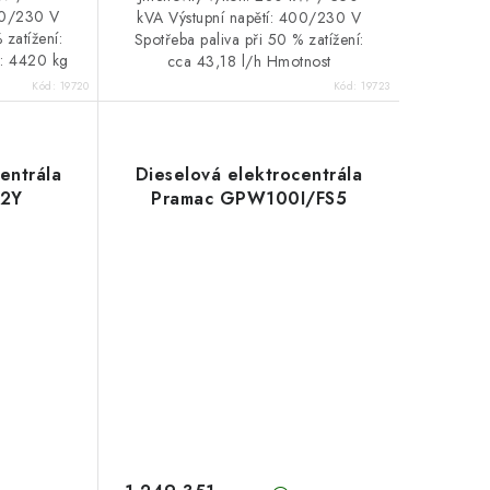
400/230 V
kVA Výstupní napětí: 400/230 V
 zatížení:
Spotřeba paliva při 50 % zatížení:
): 4420 kg
cca 43,18 l/h Hmotnost
(netto): 4239 kg
Kód:
19720
Kód:
19723
entrála
Dieselová elektrocentrála
2Y
Pramac GPW100I/FS5