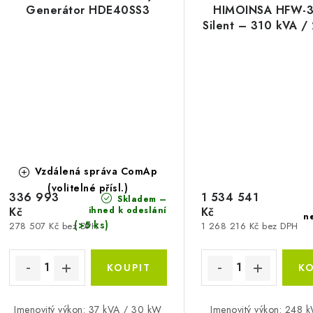
Generátor HDE40SS3
HIMOINSA HFW-3
Silent – 310 kVA 
Vzdálená správa ComAp
(volitelné přísl.)
336 993
1 534 541
Skladem –
ihned k odeslání
Kč
Kč
n
(>5 ks)
278 507 Kč bez DPH
1 268 216 Kč bez DPH
Jmenovitý výkon: 37 kVA / 30 kW
Jmenovitý výkon: 248 