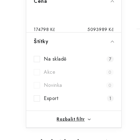
Cena
o
s
t
174798
Kč
5093989
Kč
r
Štítky
a
Na skladě
7
n
Akce
0
n
Novinka
í
0
p
Export
1
a
Rozbalit filtr
n
e