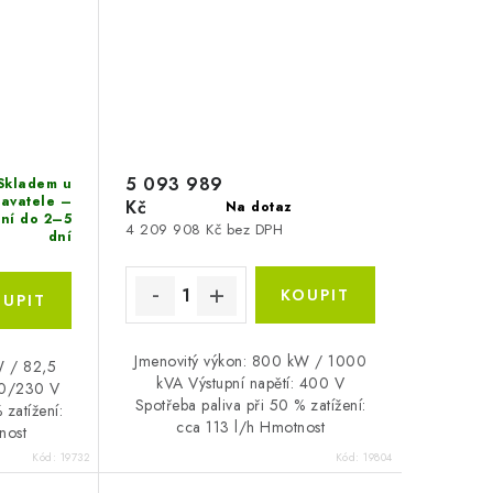
5 093 989
Skladem u
avatele –
Kč
Na dotaz
ní do 2–5
4 209 908 Kč bez DPH
dní
Jmenovitý výkon: 800 kW / 1000
W / 82,5
kVA Výstupní napětí: 400 V
400/230 V
Spotřeba paliva při 50 % zatížení:
 zatížení:
cca 113 l/h Hmotnost
nost
(netto): 11500 kg
g
Kód:
19732
Kód:
19804