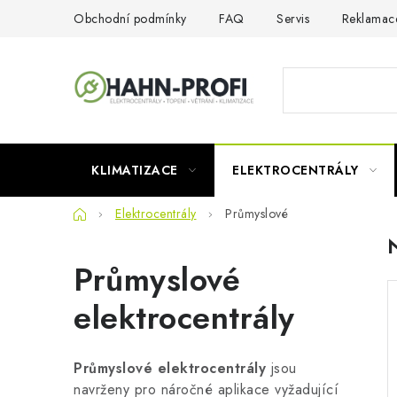
Přejít
Obchodní podmínky
FAQ
Servis
Reklamac
na
obsah
KLIMATIZACE
ELEKTROCENTRÁLY
Domů
Elektrocentrály
Průmyslové
Průmyslové
elektrocentrály
Průmyslové elektrocentrály
jsou
navrženy pro náročné aplikace vyžadující