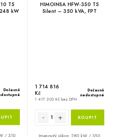
10 T5
HIMOINSA HFW-350 T5
/ 248 kW
Silent – 350 kVA, FPT
Iveco, Mecc Alte
1 714 816
Dočasně
Dočasně
Kč
edostupné
nedostupné
1 417 203 Kč bez DPH
kW / 310
Jmenovitý výkon: 280 kW / 350