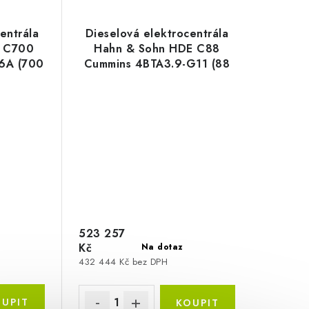
entrála
Dieselová elektrocentrála
E C700
Hahn & Sohn HDE C88
6A (700
Cummins 4BTA3.9-G11 (88
kVa)
523 257
Kč
Na dotaz
432 444 Kč bez DPH