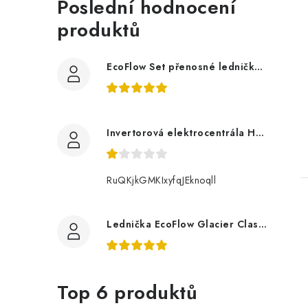
Poslední hodnocení
l
produktů
EcoFlow Set přenosné ledničky GLACIER Classic 55 l s Glacier baterií
Invertorová elektrocentrála Hahn & Sohn H IG 2400
RuQKjkGMKIxyfqJEknoqll
Lednička EcoFlow Glacier Classic 55L
Top 6 produktů