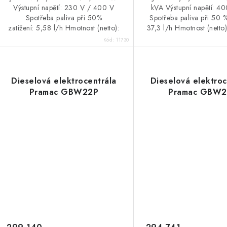
Výstupní napětí: 230 V / 400 V
kVA Výstupní napětí: 
Spotřeba paliva při 50%
Spotřeba paliva při 50 %
zatížení: 5,58 l/h Hmotnost (netto):
37,3 l/h Hmotnost (netto
1 060 kg
Kód:
11730
Dieselová elektrocentrála
Dieselová elektroc
Pramac GBW22P
Pramac GBW2