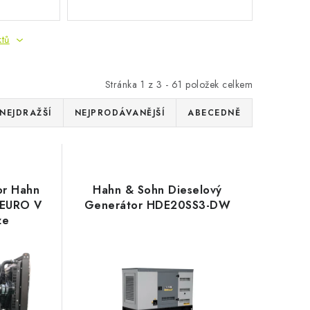
ktů
Stránka
1
z
3
-
61
položek celkem
NEJDRAŽŠÍ
NEJPRODÁVANĚJŠÍ
ABECEDNĚ
or Hahn
Hahn & Sohn Dieselový
-EURO V
Generátor HDE20SS3-DW
ze