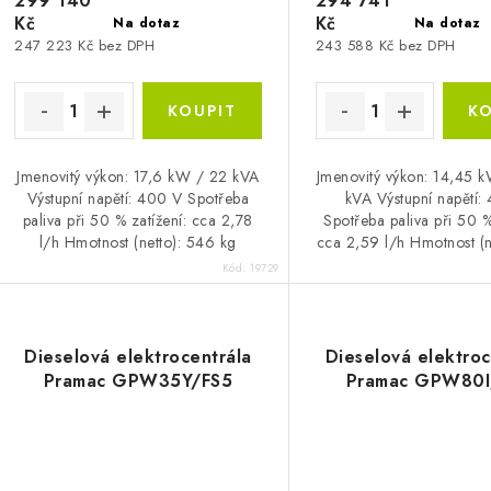
299 140
294 741
Kč
Kč
Na dotaz
Na dotaz
247 223 Kč bez DPH
243 588 Kč bez DPH
Jmenovitý výkon: 17,6 kW / 22 kVA
Jmenovitý výkon: 14,45 
Výstupní napětí: 400 V Spotřeba
kVA Výstupní napětí:
paliva při 50 % zatížení: cca 2,78
Spotřeba paliva při 50 %
l/h Hmotnost (netto): 546 kg
cca 2,59 l/h Hmotnost (n
kg
Kód:
19729
Dieselová elektrocentrála
Dieselová elektroc
Pramac GPW35Y/FS5
Pramac GPW80I