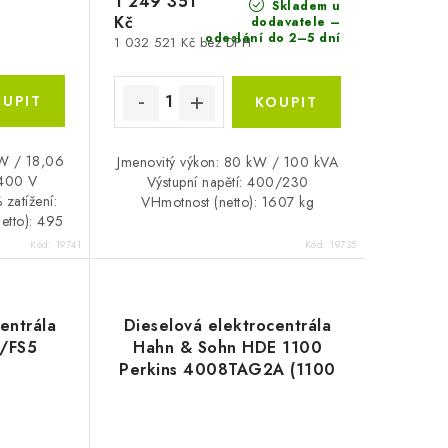
1 249 351
Skladem u
Kč
dodavatele –
odeslání do 2–5 dní
1 032 521 Kč bez DPH
kW / 18,06
Jmenovitý výkon: 80 kW / 100 kVA
 400 V
Výstupní napětí: 400/230
 zatížení:
VHmotnost (netto): 1607 kg
etto): 495
Kód:
19741
Kód:
19735
entrála
Dieselová elektrocentrála
/FS5
Hahn & Sohn HDE 1100
Perkins 4008TAG2A (1100
kVA)