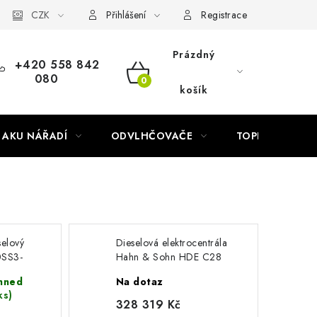
Náhradní díly Könner & Söhnen
CZK
Reklamační řád
Slovník poj
Přihlášení
Registrace
Prázdný
+420 558 842
080
NÁKUPNÍ
košík
KOŠÍK
AKU NÁŘADÍ
ODVLHČOVAČE
TOPIDLA
elový
Dieselová elektrocentrála
0SS3-
Hahn & Sohn HDE C28
Cummins 4B3.9-G2 (28
hned
Na dotaz
kVA)
ks)
328 319 Kč