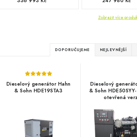
336 993 Kč
247 980 Kč
Zobrazit více produ
Ř
DOPORUČUJEME
NEJLEVNĚJŠÍ
a
V
z
ý
e
Dieselový generátor Hahn
Dieselový generát
p
& Sohn HDE19STA3
& Sohn HDE50SYY
n
otevřená ver
í
s
p
p
r