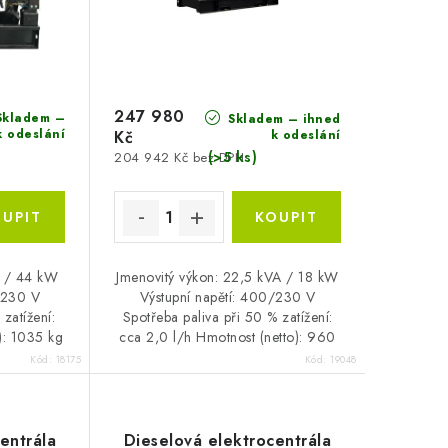
247 980
kladem –
Skladem – ihned
k odeslání
k odeslání
Kč
(>5 ks)
204 942 Kč bez DPH
A / 44 kW
Jmenovitý výkon: 22,5 kVA / 18 kW
/230 V
Výstupní napětí: 400/230 V
zatížení:
Spotřeba paliva při 50 % zatížení:
): 1035 kg
cca 2,0 l/h Hmotnost (netto): 960
kg
Kód:
18175
Kód:
19048
entrála
Dieselová elektrocentrála