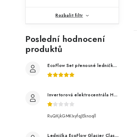
Rozbalit filtr
Poslední hodnocení
produktů
EcoFlow Set přenosné ledničky GLACIER Classic 55 l s Glacier baterií
Invertorová elektrocentrála Hahn & Sohn H IG 2400
RuQKjkGMKIxyfqJEknoqll
Lednička EcoFlow Glacier Classic 55L