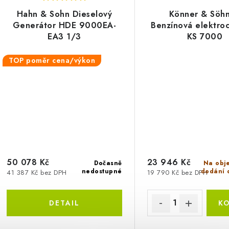
Hahn & Sohn Dieselový
Könner & Söh
Generátor HDE 9000EA-
Benzínová elektroc
EA3 1/3
KS 7000
TOP poměr cena/výkon
50 078 Kč
23 946 Kč
Dočasně
Na obj
nedostupné
dodání 
41 387 Kč bez DPH
19 790 Kč bez DPH