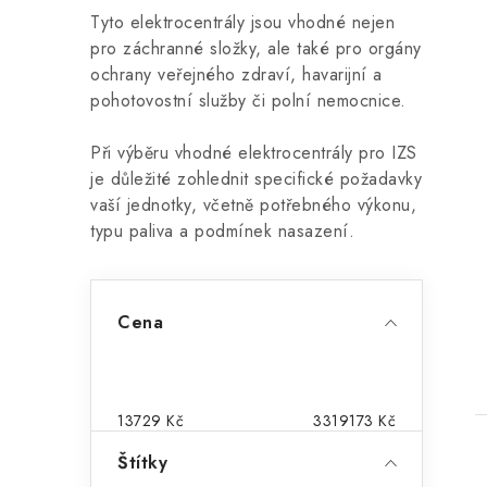
Tyto elektrocentrály jsou vhodné nejen
pro záchranné složky, ale také pro orgány
ochrany veřejného zdraví, havarijní a
pohotovostní služby či polní nemocnice.
Při výběru vhodné elektrocentrály pro IZS
je důležité zohlednit specifické požadavky
vaší jednotky, včetně potřebného výkonu,
t
typu paliva a podmínek nasazení.
P
Cena
o
s
t
13729
Kč
3319173
Kč
r
Štítky