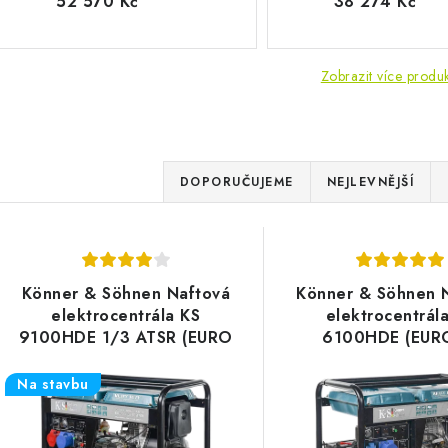
52 570 Kč
38 274 Kč
Zobrazit více produ
Ř
DOPORUČUJEME
NEJLEVNĚJŠÍ
a
V
z
ý
e
Könner & Söhnen Naftová
Könner & Söhnen 
p
elektrocentrála KS
elektrocentrál
n
9100HDE 1/3 ATSR (EURO
6100HDE (EUR
í
V)
s
Na stavbu
p
p
r