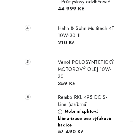
- Průmyslový odvlhčovač
44 999 Kč
Hahn & Sohn Multitech 4T
10W-30 1l
210 Kč
Venol POLOSYNTETICKÝ
MOTOROVÝ OLEJ 10W-
30
359 Kč
Remko RKL 495 DC S-
Line (stříbrná)
Mobilní splitová
klimatizace bez výfukové
hadice
57 490 Kč