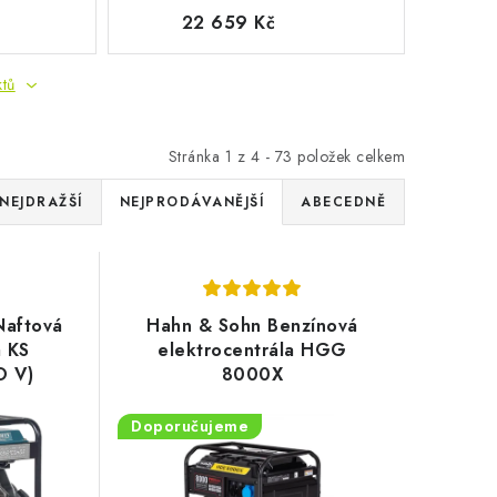
22 659 Kč
ktů
Stránka
1
z
4
-
73
položek celkem
NEJDRAŽŠÍ
NEJPRODÁVANĚJŠÍ
ABECEDNĚ
Naftová
Hahn & Sohn Benzínová
a KS
elektrocentrála HGG
O V)
8000X
Doporučujeme