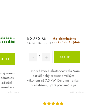
65 775 Kč
kladem –
Na objednávku –
k odeslání
dodání do 3 týdnů
54 360 Kč bez DPH
Tato třífázová elektrocentrála Vám
a s výkonem
zaručí tichý provoz s velkým
jednotkou
výkonem až 7,5 kW. Dále má funkci
o záložní
předehřevu, VTS přepínač a je
 zásuvka a
vhodná i pro ty nejnáročnější
ž 17...
Kód:
3813
Kód:
KS1930
provozy.