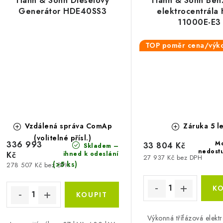
Hahn & Sohn Dieselový
Hahn & Sohn Ben
Generátor HDE40SS3
elektrocentrál
11000E-E3
TOP poměr cena/výk
Vzdálená správa ComAp
Záruka 5 le
(volitelné přísl.)
336 993
M
33 804 Kč
Skladem –
nedost
ihned k odeslání
Kč
27 937 Kč bez DPH
(>5 ks)
278 507 Kč bez DPH
Výkonná třífázová elekt