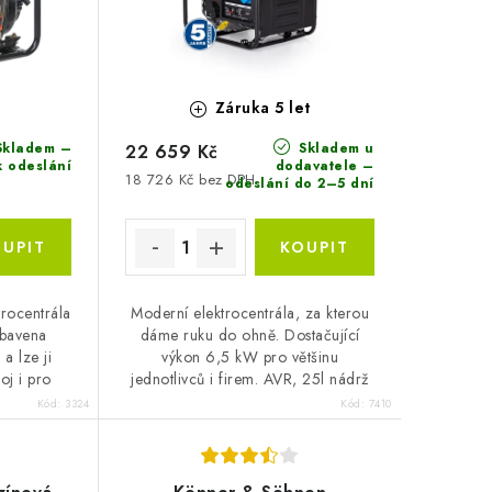
Záruka 5 let
kladem –
Skladem u
22 659 Kč
k odeslání
dodavatele –
18 726 Kč bez DPH
odeslání do 2–5 dní
trocentrála
Moderní elektrocentrála, za kterou
ybavena
dáme ruku do ohně. Dostačující
a lze ji
výkon 6,5 kW pro většinu
oj i pro
jednotlivců i firem. AVR, 25l nádrž
on 5,5 kW.
a pevné pouzdro s vibrační izolací.
Kód:
3324
Kód:
7410