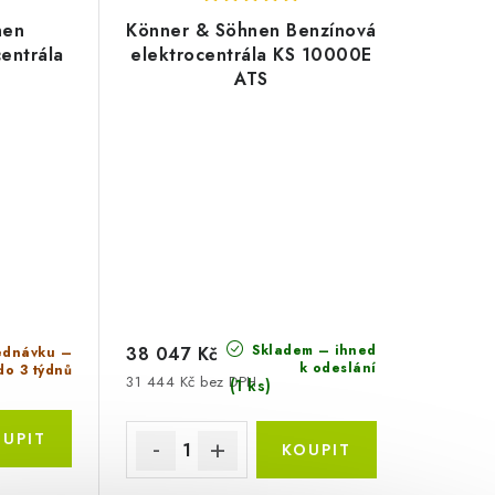
nen
Könner & Söhnen Benzínová
entrála
elektrocentrála KS 10000E
ATS
Skladem – ihned
38 047 Kč
ednávku –
k odeslání
do 3 týdnů
31 444 Kč bez DPH
(1 ks)