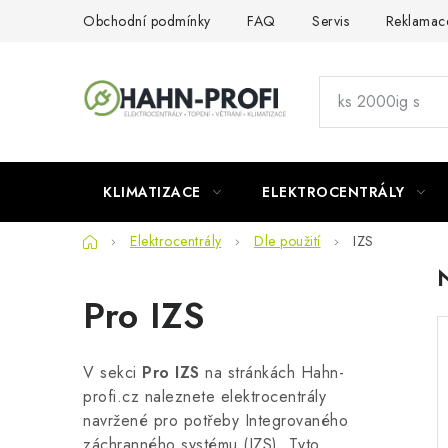
Přejít
Obchodní podmínky
FAQ
Servis
Reklamac
na
obsah
KLIMATIZACE
ELEKTROCENTRÁLY
Domů
Elektrocentrály
Dle použití
IZS
Pro IZS
V sekci
Pro IZS
na stránkách Hahn-
profi.cz naleznete elektrocentrály
navržené pro potřeby Integrovaného
záchranného systému (IZS). Tyto