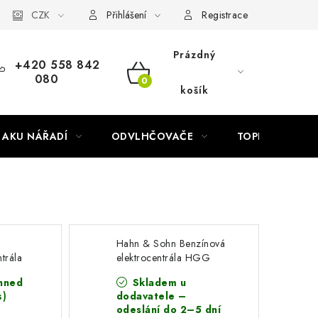
Náhradní díly Könner & Söhnen
CZK
Reklamační řád
Slovník poj
Přihlášení
Registrace
Prázdný
+420 558 842
080
NÁKUPNÍ
košík
KOŠÍK
AKU NÁŘADÍ
ODVLHČOVAČE
TOPIDLA
Hahn & Sohn Benzínová
trála
elektrocentrála HGG
RO V)
8000X
hned
Skladem u
s)
dodavatele –
odeslání do 2–5 dní