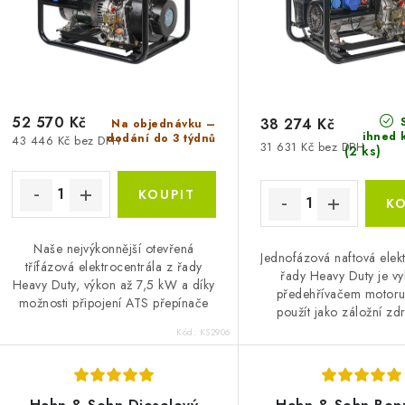
r
o
o
d
d
u
u
52 570 Kč
S
k
38 274 Kč
Na objednávku –
ihned 
dodání do 3 týdnů
43 446 Kč bez DPH
31 631 Kč bez DPH
k
(2 ks)
t
ů
ů
Naše nejvýkonnější otevřená
Jednofázová naftová elek
třífázová elektrocentrála z řady
řady Heavy Duty je v
Heavy Duty, výkon až 7,5 kW a díky
předehřívačem motoru 
možnosti připojení ATS přepínače
použít jako záložní zdr
už se nikdy nemusíte obávat
nepřetržitý provoz. Výk
Kód:
KS2906
výpadku proudu.