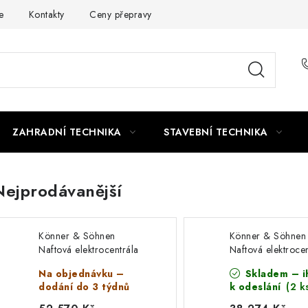
e
Kontakty
Ceny přepravy
Ochrana osobních údajů
ZAHRADNÍ TECHNIKA
STAVEBNÍ TECHNIKA
Nejprodávanější
Könner & Söhnen
Könner & Söhnen
Naftová elektrocentrála
Naftová elektrocen
KS 9100HDE 1/3 ATSR
KS 6100HDE (EU
Na objednávku –
Skladem – i
(EURO V)
dodání do 3 týdnů
k odeslání
(2 k