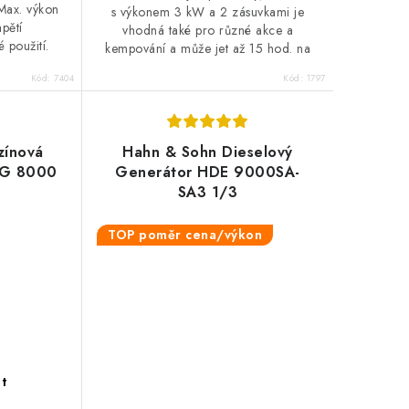
 Max. výkon
s výkonem 3 kW a 2 zásuvkami je
pětí
vhodná také pro různé akce a
použití.
kempování a může jet až 15 hod. na
plnou nádrž.
Kód:
7404
Kód:
1797
zínová
Hahn & Sohn Dieselový
GG 8000
Generátor HDE 9000SA-
SA3 1/3
TOP poměr cena/výkon
t