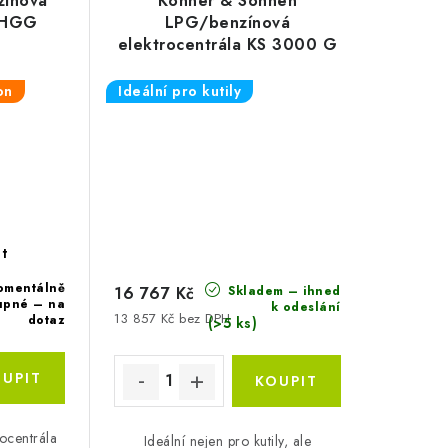
zínová
Könner & Söhnen
a HGG
LPG/benzínová
elektrocentrála KS 3000 G
on
Ideální pro kutily
t
omentálně
Skladem – ihned
16 767 Kč
upné – na
k odeslání
13 857 Kč bez DPH
dotaz
(>5 ks)
rocentrála
Ideální nejen pro kutily, ale