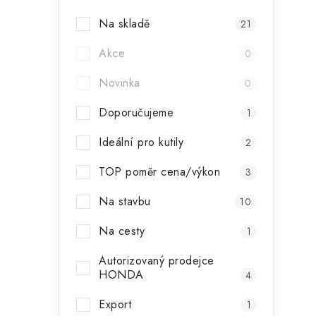
a
Na skladě
21
n
Akce
0
n
Novinka
í
0
p
Doporučujeme
1
a
Ideální pro kutily
2
n
TOP poměr cena/výkon
3
e
Na stavbu
10
l
Na cesty
1
Autorizovaný prodejce
HONDA
4
Export
1