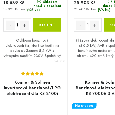
Skladem –
S
18 539 Kč
25 903 Kč
ihned k odeslání
ihned 
15 321 Kč bez DPH
21 407 Kč bez DPH
(>5 ks)
(>5 ks)
Oblíbená benzínová
Třífázová elektrocentrál
elektrocentrála, která se hodí i na
až 6,5 kW, AVR a spol
stavbu s výkonem 5,5 kW a
benzínovým motorem L
výstupním napětím 230V. Spolehlivý
objemu 420 cm³, který 
motor značky Loncin a velká nádrž.
mnoho let bezproblé
Kód:
9178
provozu.
Könner & Söhnen
Könner & Söh
Invertorová benzínová/LPG
Benzínová elektroc
elektrocentrála KS 8100i
KS 7000E-3 A
EG
Na stavbu