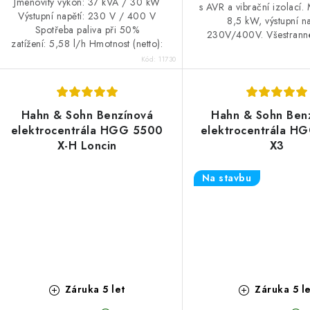
Jmenovitý výkon: 37 kVA / 30 kW
s AVR a vibrační izolací.
Výstupní napětí: 230 V / 400 V
8,5 kW, výstupní na
Spotřeba paliva při 50%
230V/400V. Všestranné 
zatížení: 5,58 l/h Hmotnost (netto):
1 060 kg
Kód:
11730
Hahn & Sohn Benzínová
Hahn & Sohn Ben
elektrocentrála HGG 5500
elektrocentrála H
X-H Loncin
X3
Na stavbu
Záruka 5 let
Záruka 5 le