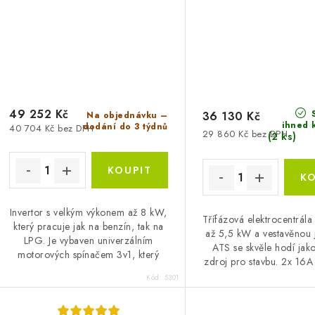
49 252 Kč
S
36 130 Kč
Na objednávku –
ihned 
dodání do 3 týdnů
40 704 Kč bez DPH
29 860 Kč bez DPH
(2 ks)
Invertor s velkým výkonem až 8 kW,
Třífázová elektrocentrál
který pracuje jak na benzín, tak na
až 5,5 kW a vestavěnou 
LPG. Je vybaven univerzálním
ATS se skvěle hodí jak
motorových spínačem 3v1, který
zdroj pro stavbu. 2x 16A
umožnuje nejjednodušší a
nádrž na 25 l zaručí a
Kód:
5301
nejpohodlnější...