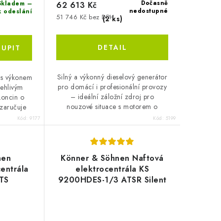
Dočasně
kladem –
62 613 Kč
nedostupné
k odeslání
51 746 Kč bez DPH
(2 ks)
Silný a výkonný dieselový generátor
a s výkonem
pro domácí i profesionální provozy
ehlivým
– ideální záložní zdroj pro
oncin o
nouzové situace s motorem o
zaručuje
objemu 490 cm³ a výkonem 6,5
mového
Kód:
9177
Kód:
5199
kW. 3 zásuvky a...
nen
Könner & Söhnen Naftová
entrála
elektrocentrála KS
TS
9200HDES-1/3 ATSR Silent