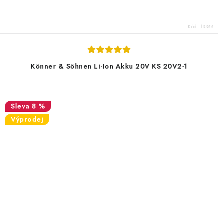
Kód:
13388
Könner & Söhnen Li-Ion Akku 20V KS 20V2-1
8 %
Výprodej