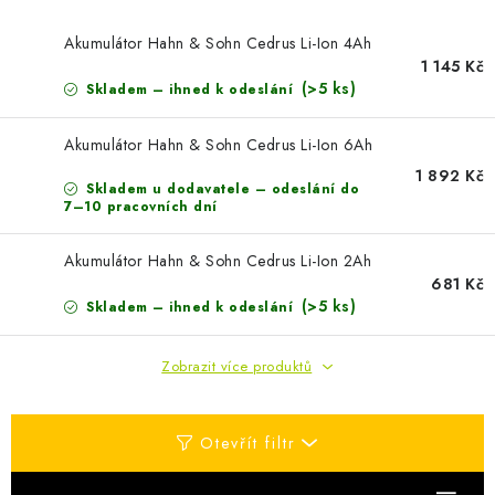
AKUMULAČNÍ KAMNA
Akumulátor Hahn & Sohn Cedrus Li-Ion 4Ah
ELEKTRICKÉ KRBY
1 145 Kč
(>5 ks)
Skladem – ihned k odeslání
OUTLET
Akumulátor Hahn & Sohn Cedrus Li-Ion 6Ah
1 892 Kč
Obchodní podmínky
FAQ
Servis
Reklamace
Kontakty
Skladem u dodavatele – odeslání do
7–10 pracovních dní
Ceny přepravy
Ochrana osobních údajů
Náhradní díly Könner & Söhnen
Reklamační řád
Akumulátor Hahn & Sohn Cedrus Li-Ion 2Ah
Slovník pojmů
Zpětný odběr elektrozařízení a baterií
681 Kč
(>5 ks)
Skladem – ihned k odeslání
Návody
Novinky
Blog
Reference
Katalog
Zobrazit více produktů
Otevřít filtr