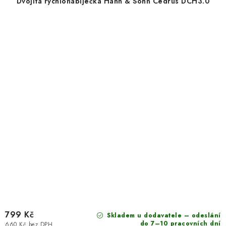
Dvojitá rychlonabíječka Hahn & Sohn Cedrus DCH3.0
799 Kč
Skladem u dodavatele – odeslání
do 7–10 pracovních dní
660 Kč bez DPH