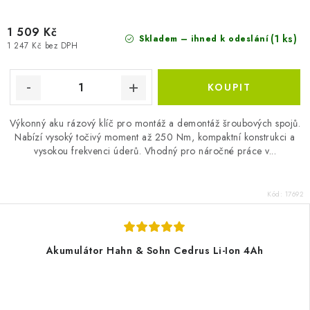
1 509 Kč
(1 ks)
Skladem – ihned k odeslání
1 247 Kč bez DPH
Výkonný aku rázový klíč pro montáž a demontáž šroubových spojů.
Nabízí vysoký točivý moment až 250 Nm, kompaktní konstrukci a
vysokou frekvenci úderů. Vhodný pro náročné práce v...
Kód:
17692
Akumulátor Hahn & Sohn Cedrus Li-Ion 4Ah