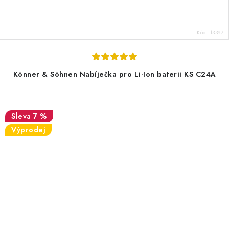
Kód:
13397
Könner & Söhnen Nabíječka pro Li-Ion baterii KS C24A
7 %
Výprodej