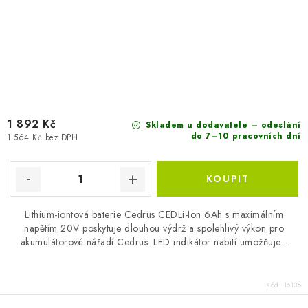
1 892 Kč
Skladem u dodavatele – odeslání
do 7–10 pracovních dní
1 564 Kč bez DPH
Lithium-iontová baterie Cedrus CEDLi-Ion 6Ah s maximálním
napětím 20V poskytuje dlouhou výdrž a spolehlivý výkon pro
akumulátorové nářadí Cedrus. LED indikátor nabití umožňuje...
Kód:
16138