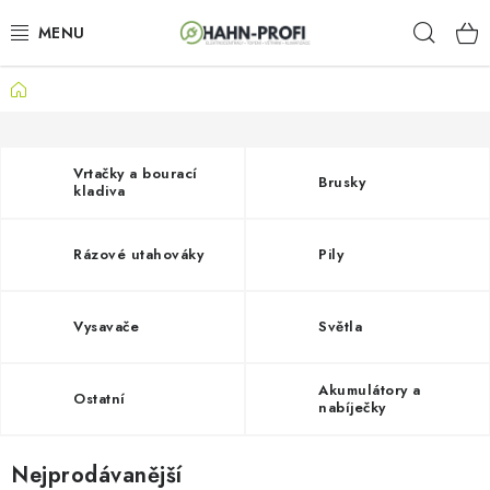
Přejít
Hleda
na
obsah
Domů
KLIMATIZACE
ELEKTROCENTRÁLY
Vrtačky a bourací
Brusky
kladiva
ZAHRADNÍ TECHNIKA
Rázové utahováky
Pily
STAVEBNÍ TECHNIKA
AKU NÁŘADÍ
Vysavače
Světla
ODVLHČOVAČE
Akumulátory a
Ostatní
nabíječky
TOPIDLA
Nejprodávanější