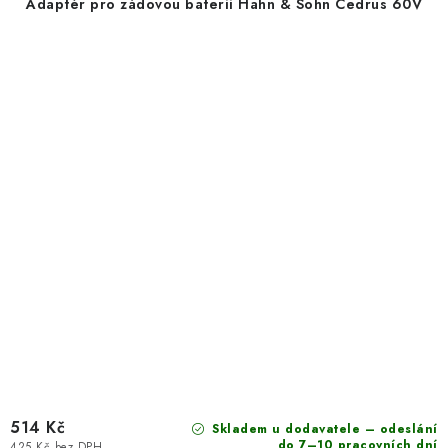
Adaptér pro zádovou baterii Hahn & Sohn Cedrus 60V
514 Kč
Skladem u dodavatele – odeslání
do 7–10 pracovních dní
425 Kč bez DPH