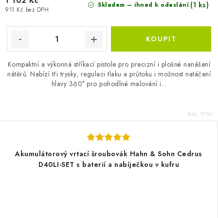
1 102 Kč
(1 ks)
Skladem – ihned k odeslání
911 Kč bez DPH
Kompaktní a výkonná stříkací pistole pro precizní i plošné nanášení
nátěrů. Nabízí tři trysky, regulaci tlaku a průtoku i možnost natáčení
hlavy 360° pro pohodlné malování i...
Kód:
17767
Akumulátorový vrtací šroubovák Hahn & Sohn Cedrus
D40LI-SET s baterií a nabíječkou v kufru