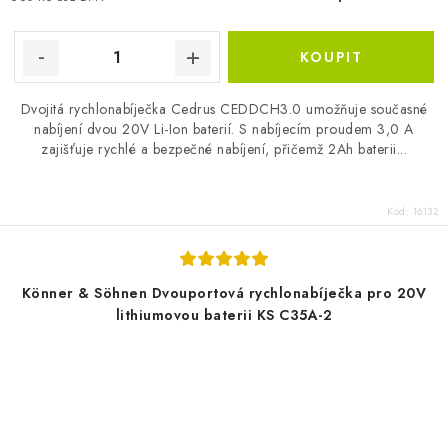
Dvojitá rychlonabíječka Cedrus CEDDCH3.0 umožňuje současné
nabíjení dvou 20V Li-Ion baterií. S nabíjecím proudem 3,0 A
zajišťuje rychlé a bezpečné nabíjení, přičemž 2Ah baterii...
Kód:
16132
Könner & Söhnen Dvouportová rychlonabíječka pro 20V
lithiumovou baterii KS C35A-2