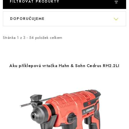
FILTROVAT PRODUKTY
V
Ř
DOPORUČUJEME
ý
a
p
z
i
e
Stránka
1
z
3
-
54
položek celkem
s
n
p
í
r
p
Aku příklepová vrtačka Hahn & Sohn Cedrus RH2.2LI
o
r
d
o
u
d
k
u
t
k
ů
t
ů