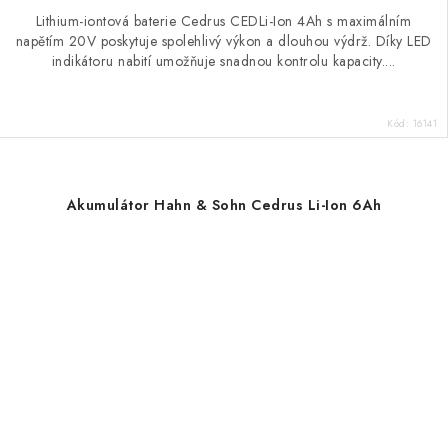
Lithium-iontová baterie Cedrus CEDLi-Ion 4Ah s maximálním
napětím 20V poskytuje spolehlivý výkon a dlouhou výdrž. Díky LED
indikátoru nabití umožňuje snadnou kontrolu kapacity....
Kód:
16141
Akumulátor Hahn & Sohn Cedrus Li-Ion 6Ah