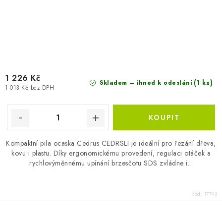
1 226 Kč
(1 ks)
Skladem – ihned k odeslání
1 013 Kč bez DPH
Kompaktní pila ocaska Cedrus CEDRSLI je ideální pro řezání dřeva,
kovu i plastu. Díky ergonomickému provedení, regulaci otáček a
rychlovýměnnému upínání brzesčotu SDS zvládne i...
Kód:
17743