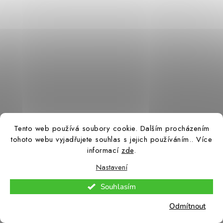
Tento web používá soubory cookie. Dalším procházením
1 432 Kč
Skladem u dodavatele – odeslání
tohoto webu vyjadřujete souhlas s jejich používáním.. Více
do 7–10 pracovních dní
1 183 Kč bez DPH
informací
zde
.
Nastavení
Souhlasím
Univerzální aku nástroj pro řezání, broušení a škrábání, ideální pro
Odmítnout
práce v interiéru i exteriéru. Kompaktní, lehký, s LED osvětlením a
výměnnými nástavci. Kompatibilní s...