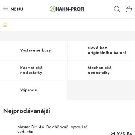
Přejít
Hleda
na
obsah
Domů
KLIMATIZACE
ELEKTROCENTRÁLY
Nové bez
Vystavené kusy
originálního balení
ZAHRADNÍ TECHNIKA
Kosmetické
Mechanické
STAVEBNÍ TECHNIKA
nedostatky
nedostatky
AKU NÁŘADÍ
Výprodej
ODVLHČOVAČE
Nejprodávanější
TOPIDLA
Master DH 44 Odvlhčovač, vysoušeč
vzduchu
54 970 Kč