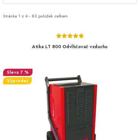
ý
a
p
z
i
e
Stránka
1
z
4
-
83
položek celkem
s
n
p
í
r
p
Atika LT 800 Odvlhčovač vzduchu
o
r
d
o
u
d
7 %
k
u
Výprodej
t
k
ů
t
ů