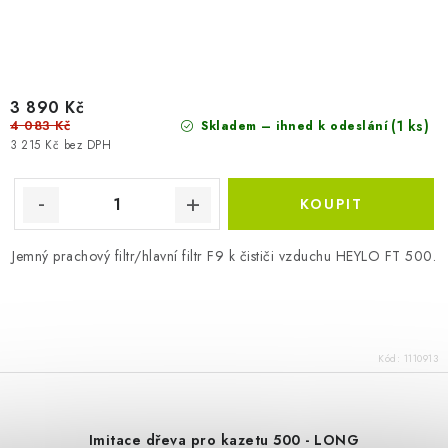
3 890 Kč
4 083 Kč
(1 ks)
Skladem – ihned k odeslání
3 215 Kč bez DPH
Jemný prachový filtr/hlavní filtr F9 k čističi vzduchu HEYLO FT 500.
Kód:
1110913
Imitace dřeva pro kazetu 500 - LONG