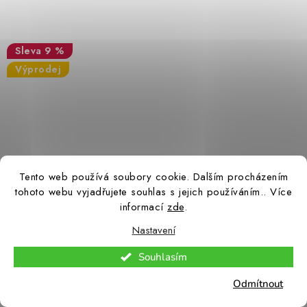
9 %
Výprodej
Tento web používá soubory cookie. Dalším procházením
tohoto webu vyjadřujete souhlas s jejich používáním.. Více
informací
zde
.
Nastavení
Souhlasím
9 390 Kč
Odmítnout
10 392 Kč
(1 ks)
Skladem – ihned k odeslání