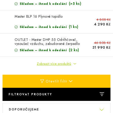
AKUMULAČNÍ KAMNA
(>5 ks)
Skladem – ihned k odeslání
ELEKTRICKÉ KRBY
Master BLP 16 Plynové topidlo
4 805 Kč
4 290 Kč
OUTLET
(1 ks)
Skladem – ihned k odeslání
OUTLET - Master DHP 55 Odvlhčovač,
Obchodní podmínky
FAQ
Servis
Reklamace
Kontakty
46 808 Kč
vysoušeč vzduchu, zabudované čerpadlo
31 990 Kč
pro kondenzátu
Ceny přepravy
Ochrana osobních údajů
(2 ks)
Skladem – ihned k odeslání
Náhradní díly Könner & Söhnen
Reklamační řád
Zobrazit více produktů
Slovník pojmů
Zpětný odběr elektrozařízení a baterií
Návody
Novinky
Blog
Reference
Katalog
Otevřít filtr
FILTROVAT PRODUKTY
V
Ř
DOPORUČUJEME