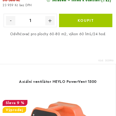
30 588 Kč
(1 ks)
Skladem – ihned k odeslání
23 959 Kč bez DPH
Odvlhčovač pro plochy 60-80 m2, výkon 60 litrů/24 hod.
Kód:
303996
Axiální ventilátor HEYLO PowerVent 1500
9 %
Výprodej