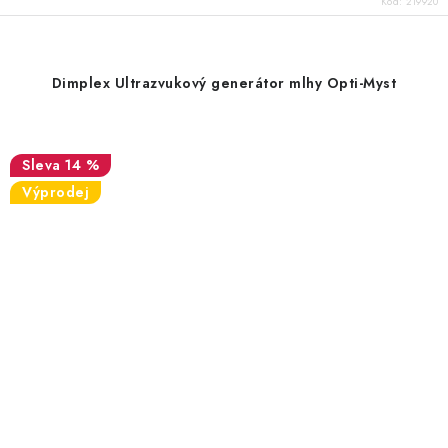
Kód:
219920
Dimplex Ultrazvukový generátor mlhy Opti-Myst
14 %
Výprodej