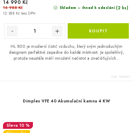
14 990 Kč
16 988 Kč
(2 ks)
Skladem – ihned k odeslání
12 388 Kč bez DPH
HL 800 je moderní čistič vzduchu, který svým jednoduchým
designem perfektně zapadne do každé místnosti. Je spolehlivý,
protože neustále měří množství nečistot a znečišťujících...
Kód:
1960007
Dimplex VFE 40 Akumulační kamna 4 KW
10 %