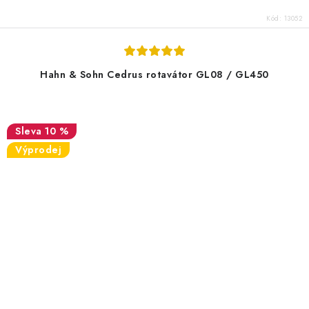
Kód:
13052
Hahn & Sohn Cedrus rotavátor GL08 / GL450
10 %
Výprodej