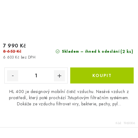
7 990 Kč
8 652 Kč
(2 ks)
Skladem – ihned k odeslání
6 603 Kč bez DPH
HL 400 je designový mobilní čistič vzduchu. Nasává vzduch z
prostředí, který poté prochází 7stupňovým filtračním systémem.
Dokáže ze vzduchu filtrovat viry, bakterie, pachy, pyl...
Kód:
1960006