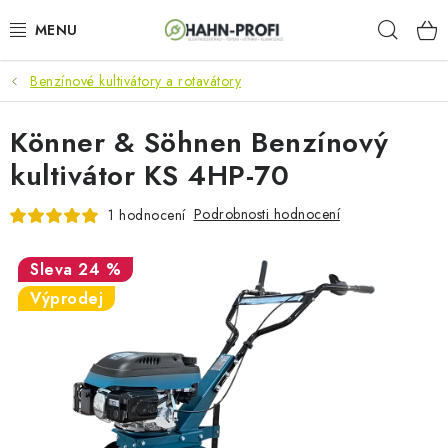
Přejít
Hleda
na
obsah
Benzínové kultivátory a rotavátory
KLIMATIZACE
Könner & Söhnen Benzínový
ELEKTROCENTRÁLY
kultivátor KS 4HP-70
ZAHRADNÍ TECHNIKA
Podrobnosti hodnocení
1 hodnocení
STAVEBNÍ TECHNIKA
24 %
AKU NÁŘADÍ
Výprodej
ODVLHČOVAČE
TOPIDLA