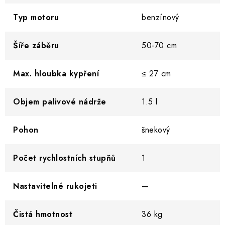
Typ motoru
benzínový
Šíře záběru
50-70 cm
Max. hloubka kypření
≤ 27 cm
Objem palivové nádrže
1.5 l
Pohon
šnekový
Počet rychlostních stupňů
1
Nastavitelné rukojeti
—
Čistá hmotnost
36 kg