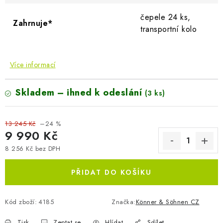
čepele 24 ks,
Zahrnuje*
transportní kolo
Více informací
Skladem – ihned k odeslání
(3 ks)
13 245 Kč
–24 %
9 990 Kč
8 256 Kč bez DPH
Měrná cena:
PŘIDAT DO KOŠÍKU
Kód zboží:
4185
Značka:
Könner & Söhnen CZ
Tisk
Zeptat se
Hlídat
Sdílet