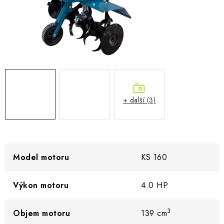
AKUMULAČNÍ KAMNA
ELEKTRICKÉ KRBY
OUTLET
Obchodní podmínky
FAQ
Servis
Reklamace
Kontakty
Ceny přepravy
Ochrana osobních údajů
+ další (3)
Náhradní díly Könner & Söhnen
Reklamační řád
Slovník pojmů
Zpětný odběr elektrozařízení a baterií
Návody
Novinky
Blog
Reference
Katalog
Model motoru
KS 160
Výkon motoru
4.0 HP
3
Objem motoru
139 cm