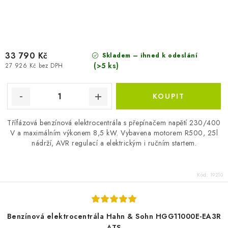
33 790 Kč
Skladem – ihned k odeslání
(>5 ks)
27 926 Kč bez DPH
Třífázová benzínová elektrocentrála s přepínačem napětí 230/400
V a maximálním výkonem 8,5 kW. Vybavena motorem R500, 25l
nádrží, AVR regulací a elektrickým i ručním startem.
Kód:
19210
Benzínová elektrocentrála Hahn & Sohn HGG11000E-EA3R
ATS