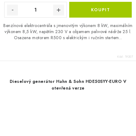
Benzínová elektrocentrála s jmenovitým výkonem 8 kW, maximálním
výkonem 8,5 kW, napětím 230 V a objemem palivové nádrže 25 l.
Osazena motorem R500 s elektrickým i ručním startem...
Kód:
19207
Dieselový generátor Hahn & Sohn HDE50SYY-EURO V
otevřená verze