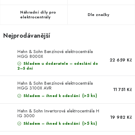
AKUMULAČNÍ KAMNA
Náhradní díly pro
Dle značky
ELEKTRICKÉ KRBY
elektrocentrály
OUTLET
Nejprodávanější
Obchodní podmínky
FAQ
Servis
Reklamace
Kontakty
Hahn & Sohn Benzínová elektrocentrála
HGG 8000X
Ceny přepravy
Ochrana osobních údajů
22 659 Kč
Skladem u dodavatele – odeslání do
Náhradní díly Könner & Söhnen
Reklamační řád
2–5 dní
Slovník pojmů
Zpětný odběr elektrozařízení a baterií
Hahn & Sohn Benzínová elektrocentrála
Návody
Novinky
Blog
Reference
Katalog
HGG 3100X AVR
11 751 Kč
(>5 ks)
Skladem – ihned k odeslání
Hahn & Sohn Invertorová elektrocentrála H
IG 3000
19 982 Kč
(>5 ks)
Skladem – ihned k odeslání