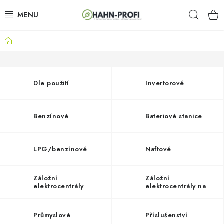
Přejít
Hleda
na
obsah
Domů
KLIMATIZACE
ELEKTROCENTRÁLY
Dle použití
Invertorové
ZAHRADNÍ TECHNIKA
Benzínové
Bateriové stanice
STAVEBNÍ TECHNIKA
AKU NÁŘADÍ
LPG/benzínové
Naftové
ODVLHČOVAČE
Záložní
Záložní
elektrocentrály
elektrocentrály na
zemní plyn
TOPIDLA
Průmyslové
Příslušenství