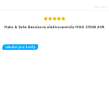
Kód:
18175
Hahn & Sohn Benzínová elektrocentrála HGG 3100X AVR
Ideální pro kutily