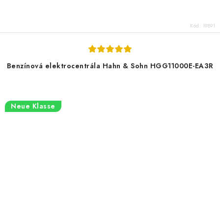
Kód:
19891
Benzínová elektrocentrála Hahn & Sohn HGG11000E-EA3R
Neue Klasse