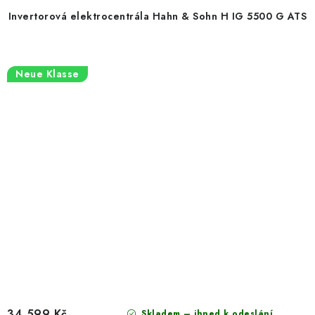
Invertorová elektrocentrála Hahn & Sohn H IG 5500 G ATS
Neue Klasse
34 599 Kč
Skladem – ihned k odeslání