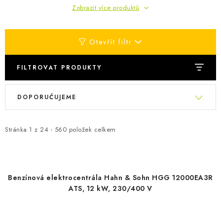
Zobrazit více produktů
Otevřít filtr
FILTROVAT PRODUKTY
V
Ř
DOPORUČUJEME
ý
a
p
z
i
e
Stránka
1
z
24
-
560
položek celkem
s
n
p
í
r
p
Benzínová elektrocentrála Hahn & Sohn HGG 12000EA3R
o
r
ATS, 12 kW, 230/400 V
d
o
u
d