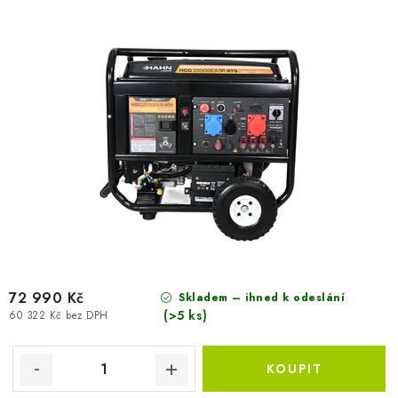
k
u
t
k
ů
t
ů
72 990 Kč
Skladem – ihned k odeslání
(>5 ks)
60 322 Kč bez DPH