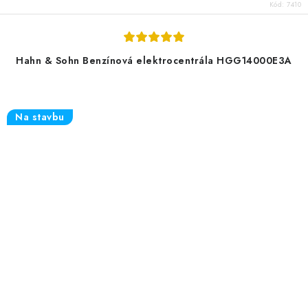
Kód:
7410
Hahn & Sohn Benzínová elektrocentrála HGG14000E3A
Na stavbu