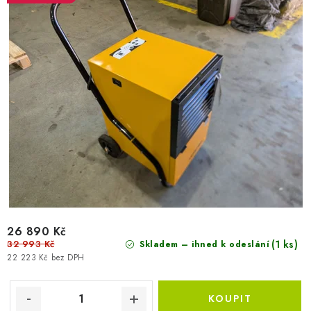
k
u
t
k
ů
t
ů
26 890 Kč
32 993 Kč
(1 ks)
Skladem – ihned k odeslání
22 223 Kč bez DPH