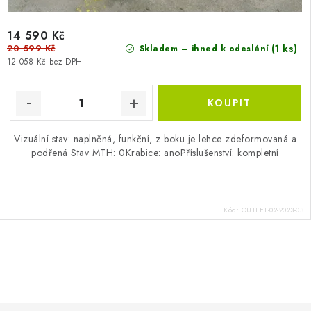
14 590 Kč
20 599 Kč
(1 ks)
Skladem – ihned k odeslání
12 058 Kč bez DPH
Vizuální stav: naplněná, funkční, z boku je lehce zdeformovaná a
podřená Stav MTH: 0Krabice: anoPříslušenství: kompletní
Kód:
OUTLET-02-2023-03
O
v
l