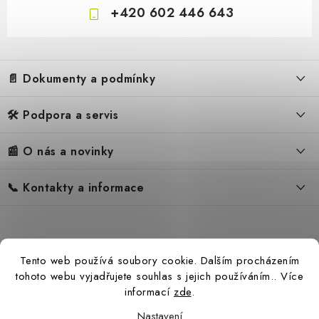
+420 602 446 643
Z
á
📄 Dokumenty a podmínky
p
a
🛠️ Podpora a servis
Obchodní podmínky
t
í
Reklamační řád
📰 O nás a novinky
FAQ – Často kladené otázky
Ochrana osobních údajů
Servis
Zpětný odběr elektrozařízení
📞 Kontakty a informace
Novinky
Reklamace
Blog
Náhradní díly Könner & Söhnen
Kontakty
Reference
Návody
Slovník pojmů
Katalog
Tento web používá soubory cookie. Dalším procházením
Konfigurátor
Ceny přepravy
tohoto webu vyjadřujete souhlas s jejich používáním.. Více
informací
zde
.
Nastavení