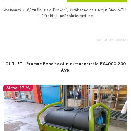
Vystavený kusVizuální stav: Funkční, škrábanec na rukojetiStav MTH:
1.2Krabice: nePříslušenství: ne
Kód:
OUTLET-2026-16-3
OUTLET - Pramac Benzínová elektrocentrála PX4000 230
AVR
27 %