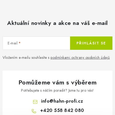
á
d
a
c
Aktuální novinky a akce na váš e-mail
í
p
r
E-mail
PŘIHLÁSIT SE
v
k
Vložením e-mailu souhlasíte s
podmínkami ochrany osobních údajů
y
v
ý
p
Pomůžeme vám s výběrem
i
Potřebujete s něčím poradit? Jsme tu pro vás!
s
u
info
@
hahn-profi.cz
+420 558 842 080