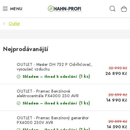
Přejít
Hleda
na
obsah
Outlet
KLIMATIZACE
ELEKTROCENTRÁLY
Nejprodávanější
ZAHRADNÍ TECHNIKA
OUTLET - Master DH 752 P Odvlhčovač,
32 993 Kč
vysoušeč vzduchu
STAVEBNÍ TECHNIKA
26 890 Kč
(1 ks)
Skladem – ihned k odeslání
AKU NÁŘADÍ
OUTLET - Pramac Benzínová
20 599 Kč
elektrocentrála PX4000 230 AVR
14 990 Kč
ODVLHČOVAČE
(1 ks)
Skladem – ihned k odeslání
TOPIDLA
OUTLET - Pramac Benzínový generátor
20 599 Kč
PX4000 230V AVR
14 590 Kč
(1 ks)