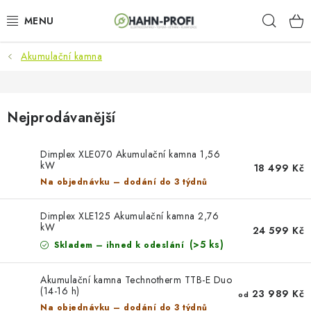
Přejít
Hleda
na
obsah
Akumulační kamna
KLIMATIZACE
ELEKTROCENTRÁLY
Nejprodávanější
ZAHRADNÍ TECHNIKA
Dimplex XLE070 Akumulační kamna 1,56
kW
STAVEBNÍ TECHNIKA
18 499 Kč
Na objednávku – dodání do 3 týdnů
AKU NÁŘADÍ
Dimplex XLE125 Akumulační kamna 2,76
kW
24 599 Kč
ODVLHČOVAČE
(>5 ks)
Skladem – ihned k odeslání
TOPIDLA
Akumulační kamna Technotherm TTB-E Duo
(14-16 h)
23 989 Kč
od
Na objednávku – dodání do 3 týdnů