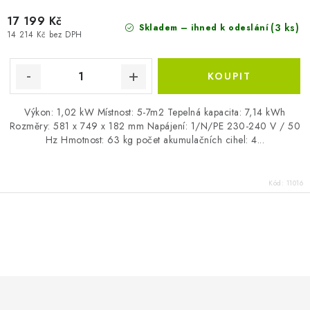
17 199 Kč
(3 ks)
Skladem – ihned k odeslání
14 214 Kč bez DPH
Výkon: 1,02 kW Místnost: 5-7m2 Tepelná kapacita: 7,14 kWh
Rozměry: 581 x 749 x 182 mm Napájení: 1/N/PE 230-240 V / 50
Hz Hmotnost: 63 kg počet akumulačních cihel: 4...
Kód:
11016
O
v
l
á
d