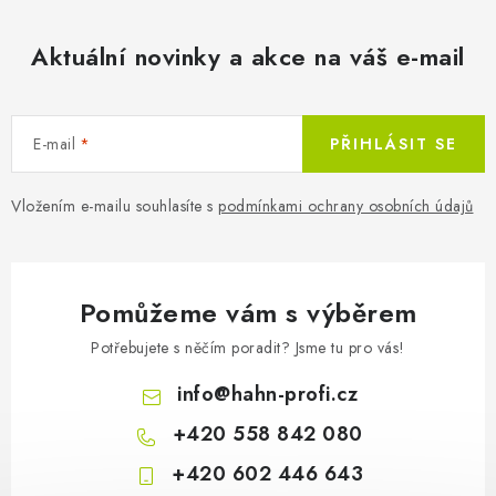
a
c
Aktuální novinky a akce na váš e-mail
í
p
r
E-mail
PŘIHLÁSIT SE
v
k
Vložením e-mailu souhlasíte s
podmínkami ochrany osobních údajů
y
v
ý
p
Pomůžeme vám s výběrem
i
Potřebujete s něčím poradit? Jsme tu pro vás!
s
u
info
@
hahn-profi.cz
+420 558 842 080
+420 602 446 643