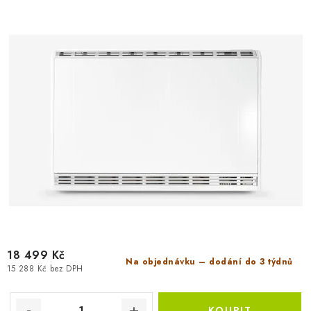
u
d
k
u
t
k
ů
t
ů
18 499 Kč
Na objednávku – dodání do 3 týdnů
15 288 Kč bez DPH