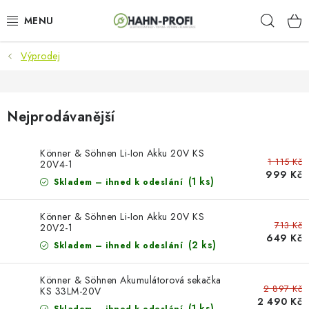
Přejít
Hleda
na
obsah
Výprodej
KLIMATIZACE
ELEKTROCENTRÁLY
Nejprodávanější
ZAHRADNÍ TECHNIKA
Könner & Söhnen Li-Ion Akku 20V KS
1 115 Kč
20V4-1
STAVEBNÍ TECHNIKA
999 Kč
(1 ks)
Skladem – ihned k odeslání
AKU NÁŘADÍ
Könner & Söhnen Li-Ion Akku 20V KS
713 Kč
20V2-1
649 Kč
ODVLHČOVAČE
(2 ks)
Skladem – ihned k odeslání
TOPIDLA
Könner & Söhnen Akumulátorová sekačka
2 897 Kč
KS 33LM-20V
2 490 Kč
(1 ks)