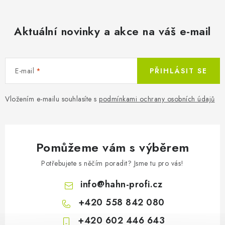
d
a
c
Aktuální novinky a akce na váš e-mail
í
p
r
E-mail
PŘIHLÁSIT SE
v
k
Vložením e-mailu souhlasíte s
podmínkami ochrany osobních údajů
y
v
ý
p
Pomůžeme vám s výběrem
i
Potřebujete s něčím poradit? Jsme tu pro vás!
s
u
info
@
hahn-profi.cz
+420 558 842 080
+420 602 446 643