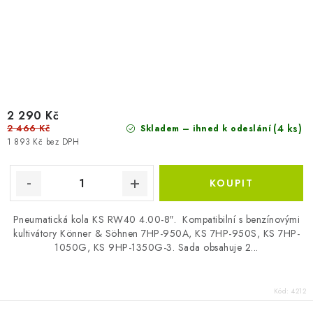
2 290 Kč
2 466 Kč
(4 ks)
Skladem – ihned k odeslání
1 893 Kč bez DPH
Pneumatická kola KS RW40 4.00-8″. Kompatibilní s benzínovými
kultivátory Könner & Söhnen 7HP-950A, KS 7HP-950S, KS 7HP-
1050G, KS 9HP-1350G-3. Sada obsahuje 2...
Kód:
4212