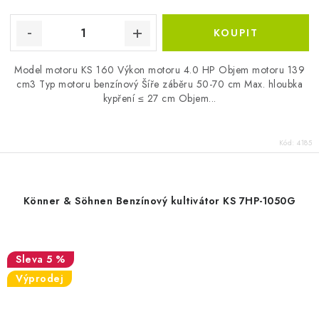
Model motoru KS 160 Výkon motoru 4.0 HP Objem motoru 139
cm3 Typ motoru benzínový Šíře záběru 50-70 cm Max. hloubka
kypření ≤ 27 cm Objem...
Kód:
4185
Könner & Söhnen Benzínový kultivátor KS 7HP-1050G
5 %
Výprodej