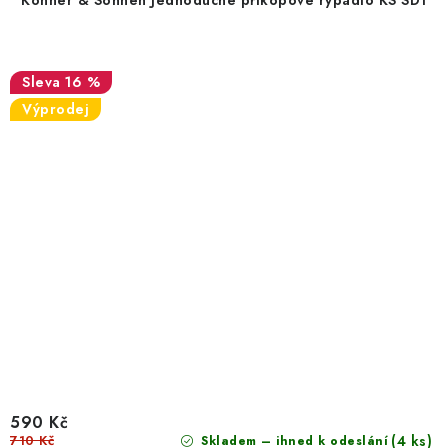
Könner & Söhnen Jednoduché příkopové rýpadlo KS SD1
16 %
Výprodej
590 Kč
710 Kč
(4 ks)
Skladem – ihned k odeslání