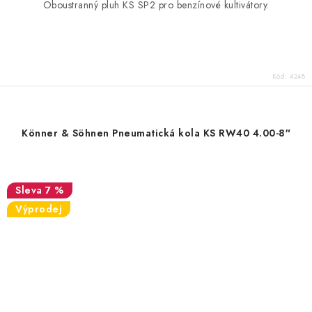
Oboustranný pluh KS SP2 pro benzínové kultivátory.
Kód:
4248
Könner & Söhnen Pneumatická kola KS RW40 4.00-8″
7 %
Výprodej