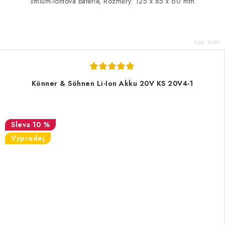
lithium-iontová baterie, Rozměry: 125 x 85 x 60 mm
Kód:
13391
Könner & Söhnen Li-Ion Akku 20V KS 20V4-1
10 %
Výprodej