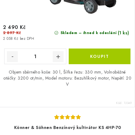
2 490 Kč
2 897 Kč
(1 ks)
Skladem – ihned k odeslání
2 058 Kč bez DPH
Objem sběrného koše: 30 l, Šířka řezu: 330 mm, Volnoběžné
otáčky: 3200 ot/min, Model motoru: Bezuhlíkový motor, Napětí: 20
V
Kód:
13349
Könner & Söhnen Benzínový kultivátor KS 4HP-70