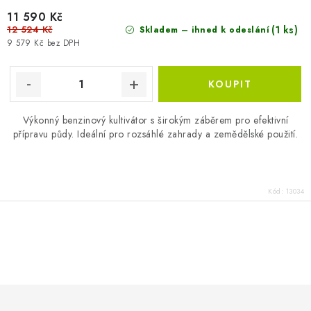
11 590 Kč
12 524 Kč
(1 ks)
Skladem – ihned k odeslání
9 579 Kč bez DPH
Výkonný benzinový kultivátor s širokým záběrem pro efektivní
přípravu půdy. Ideální pro rozsáhlé zahrady a zemědělské použití.
Kód:
13034
O
v
l
á