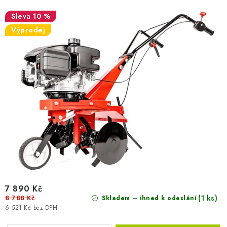
u
d
10 %
k
u
Výprodej
t
k
ů
t
ů
7 890 Kč
8 788 Kč
(1 ks)
Skladem – ihned k odeslání
6 521 Kč bez DPH