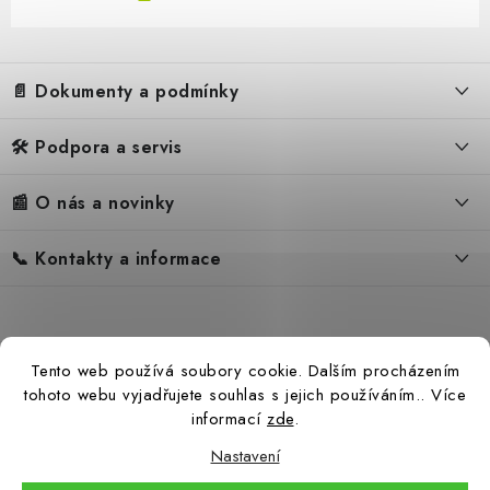
Z
á
📄 Dokumenty a podmínky
p
a
🛠️ Podpora a servis
Obchodní podmínky
t
í
Reklamační řád
📰 O nás a novinky
FAQ – Často kladené otázky
Ochrana osobních údajů
Servis
Zpětný odběr elektrozařízení
📞 Kontakty a informace
Novinky
Reklamace
Blog
Náhradní díly Könner & Söhnen
Kontakty
Reference
Návody
Slovník pojmů
Katalog
Tento web používá soubory cookie. Dalším procházením
Konfigurátor
Ceny přepravy
tohoto webu vyjadřujete souhlas s jejich používáním.. Více
informací
zde
.
Nastavení