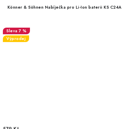
Könner & Söhnen Nabíječka pro Li-Ion baterii KS C24A
7 %
Výprodej
579 Kč