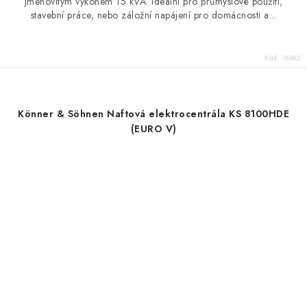
jmenovitým výkonem 15 kVA. Ideální pro průmyslové použití,
stavební práce, nebo záložní napájení pro domácnosti a...
Kód:
16882
Könner & Söhnen Naftová elektrocentrála KS 8100HDE
(EURO V)