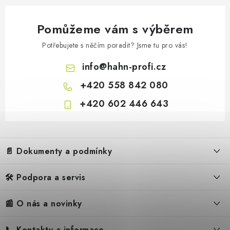
v
ý
p
Pomůžeme vám s výběrem
i
Potřebujete s něčím poradit? Jsme tu pro vás!
s
u
info
@
hahn-profi.cz
+420 558 842 080
+420 602 446 643
Z
á
📄 Dokumenty a podmínky
p
a
🛠️ Podpora a servis
Obchodní podmínky
t
í
Reklamační řád
📰 O nás a novinky
FAQ – Často kladené otázky
Ochrana osobních údajů
Servis
Zpětný odběr elektrozařízení
📞 Kontakty a informace