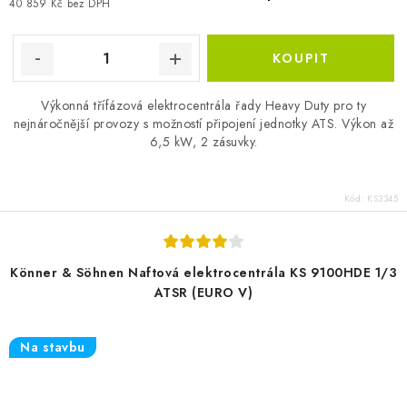
40 859 Kč bez DPH
Výkonná třífázová elektrocentrála řady Heavy Duty pro ty
nejnáročnější provozy s možností připojení jednotky ATS. Výkon až
6,5 kW, 2 zásuvky.
Kód:
KS3345
Könner & Söhnen Naftová elektrocentrála KS 9100HDE 1/3
ATSR (EURO V)
Na stavbu