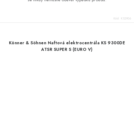
Kód:
KS2906
Könner & Söhnen Naftová elektrocentrála KS 9300DE
ATSR SUPER S (EURO V)