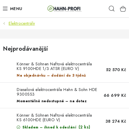
Přejít
Hleda
na
obsah
Elektrocentrály
KLIMATIZACE
ELEKTROCENTRÁLY
Nejprodávanější
ZAHRADNÍ TECHNIKA
Könner & Söhnen Naftová elektrocentrála
KS 9100HDE 1/3 ATSR (EURO V)
STAVEBNÍ TECHNIKA
52 570 Kč
Na objednávku – dodání do 3 týdnů
AKU NÁŘADÍ
Dieselová elektrocentrála Hahn & Sohn HDE
9300SS3
66 699 Kč
ODVLHČOVAČE
Momentálně nedostupné – na dotaz
TOPIDLA
Könner & Söhnen Naftová elektrocentrála
KS 6100HDE (EURO V)
38 274 Kč
(2 ks)
Skladem – ihned k odeslání