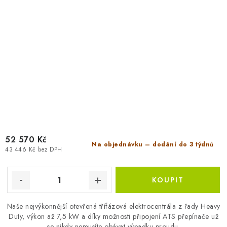
52 570 Kč
Na objednávku – dodání do 3 týdnů
43 446 Kč bez DPH
Naše nejvýkonnější otevřená třífázová elektrocentrála z řady Heavy
Duty, výkon až 7,5 kW a díky možnosti připojení ATS přepínače už
se nikdy nemusíte obávat výpadku proudu.