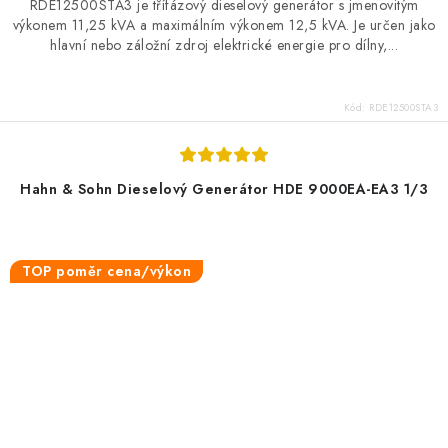
RDE12500STA3 je třífázový dieselový generátor s jmenovitým
výkonem 11,25 kVA a maximálním výkonem 12,5 kVA. Je určen jako
hlavní nebo záložní zdroj elektrické energie pro dílny,...
Kód:
RDE12500STA3
Hahn & Sohn Dieselový Generátor HDE 9000EA-EA3 1/3
TOP poměr cena/výkon