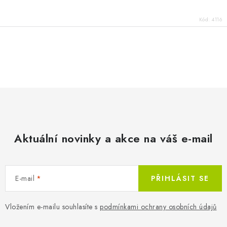
Kód:
4116
O
v
l
á
d
a
c
Aktuální novinky a akce na váš e-mail
í
p
r
E-mail
PŘIHLÁSIT SE
v
k
Vložením e-mailu souhlasíte s
podmínkami ochrany osobních údajů
y