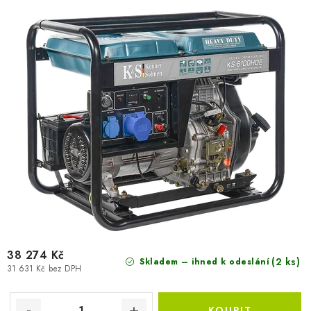
u
d
k
u
t
k
ů
t
ů
38 274 Kč
(2 ks)
Skladem – ihned k odeslání
31 631 Kč bez DPH