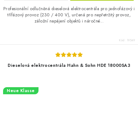
Profesionální odlučněná dieselová elektrocentrála pro jednofázový i
třífázový provoz (230 / 400 V), určená pro nepřetržitý provoz,
záložní napájení objektů i náročné...
Kód:
19549
Dieselová elektrocentrála Hahn & Sohn HDE 18000SA3
Neue Klasse