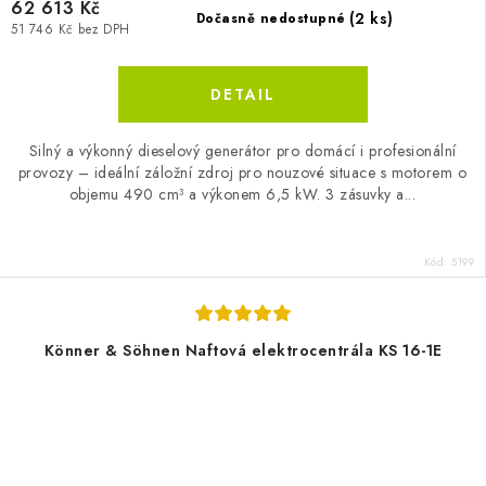
62 613 Kč
(2 ks)
Dočasně nedostupné
51 746 Kč bez DPH
Silný a výkonný dieselový generátor pro domácí i profesionální
provozy – ideální záložní zdroj pro nouzové situace s motorem o
objemu 490 cm³ a výkonem 6,5 kW. 3 zásuvky a...
Kód:
5199
Könner & Söhnen Naftová elektrocentrála KS 16-1E