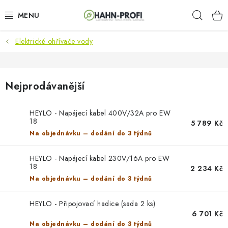
Přejít
Hleda
na
obsah
Elektrické ohřívače vody
KLIMATIZACE
ELEKTROCENTRÁLY
Nejprodávanější
ZAHRADNÍ TECHNIKA
HEYLO - Napájecí kabel 400V/32A pro EW
18
STAVEBNÍ TECHNIKA
5 789 Kč
Na objednávku – dodání do 3 týdnů
AKU NÁŘADÍ
HEYLO - Napájecí kabel 230V/16A pro EW
18
2 234 Kč
ODVLHČOVAČE
Na objednávku – dodání do 3 týdnů
TOPIDLA
HEYLO - Připojovací hadice (sada 2 ks)
6 701 Kč
Na objednávku – dodání do 3 týdnů