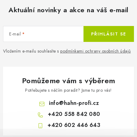
a
c
Aktuální novinky a akce na váš e-mail
í
p
r
E-mail
PŘIHLÁSIT SE
v
k
Vložením e-mailu souhlasíte s
podmínkami ochrany osobních údajů
y
v
ý
p
Pomůžeme vám s výběrem
i
Potřebujete s něčím poradit? Jsme tu pro vás!
s
u
info
@
hahn-profi.cz
+420 558 842 080
+420 602 446 643