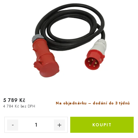
k
u
t
k
ů
t
ů
5 789 Kč
Na objednávku – dodání do 3 týdnů
4 784 Kč bez DPH