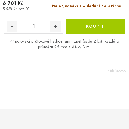
6 701 Kč
Na objednávku – dodání do 3 týdnů
5 538 Kč bez DPH
Připojovací průtoková hadice tam i zpět (sada 2 ks), každá o
průměru 25 mm a délky 3 m.
Kód:
1200090
O
v
l
á
d