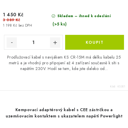
1 450 Kč
Skladem – ihned k odeslání
3 089 Kč
(>5 ks)
1 198 Kč bez DPH
Prodlužovací kabel s navijákem KS CR-15M má délku kabelu 25
metrů a je vhodný pro připojení až 4 zařízení současně k síti s
napětím 230V. Hodí se tam, kde jste daleko od...
Kód:
KS301
Kempovací adaptérový kabel s CEE zástrčkou a
uzemňovacím kontaktem s ukazatelem napětí Powerlight