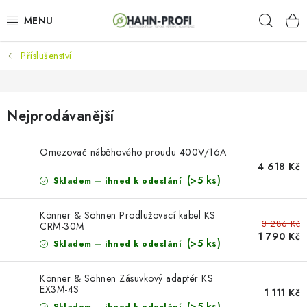
Přejít
Hleda
na
obsah
Příslušenství
KLIMATIZACE
ELEKTROCENTRÁLY
Nejprodávanější
ZAHRADNÍ TECHNIKA
Omezovač náběhového proudu 400V/16A
STAVEBNÍ TECHNIKA
4 618 Kč
(>5 ks)
Skladem – ihned k odeslání
AKU NÁŘADÍ
Könner & Söhnen Prodlužovací kabel KS
3 286 Kč
CRM-30M
1 790 Kč
ODVLHČOVAČE
(>5 ks)
Skladem – ihned k odeslání
TOPIDLA
Könner & Söhnen Zásuvkový adaptér KS
EX3M-4S
1 111 Kč
(>5 ks)