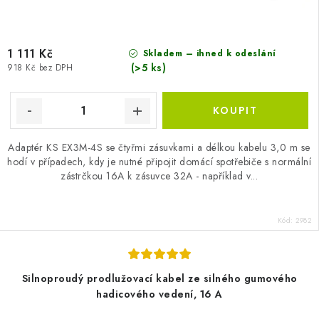
1 111 Kč
Skladem – ihned k odeslání
(>5 ks)
918 Kč bez DPH
Adaptér KS EX3M-4S se čtyřmi zásuvkami a délkou kabelu 3,0 m se
hodí v případech, kdy je nutné připojit domácí spotřebiče s normální
zástrčkou 16A k zásuvce 32A - například v...
Kód:
2982
Silnoproudý prodlužovací kabel ze silného gumového
hadicového vedení, 16 A