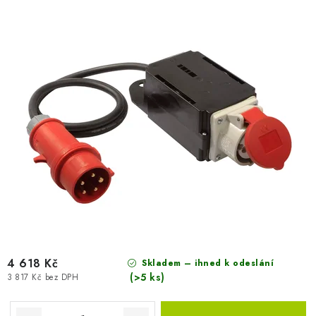
u
d
k
u
t
k
ů
t
ů
4 618 Kč
Skladem – ihned k odeslání
(>5 ks)
3 817 Kč bez DPH