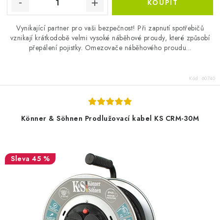
Vynikající partner pro vaši bezpečnost! Při zapnutí spotřebičů
vznikají krátkodobě velmi vysoké náběhové proudy, které způsobí
přepálení pojistky. Omezovače náběhového proudu...
Kód:
60740
Könner & Söhnen Prodlužovací kabel KS CRM-30M
45 %