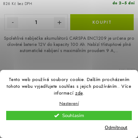
do 2–5 dní
826 Kč bez DPH
Spolehlivá nabíječka akumulátorů CARSPA ENC1209 je určena pro
olověné baterie 12V do kapacity 100 Ah. Nabízí třístupňové plně
automatické nabíjení s maximálním proudem 9 A,...
Kód:
19297
Tento web používá soubory cookie. Dalším procházením
tohoto webu vyjadřujete souhlas s jejich používáním.. Více
informací
zde
.
Könner&Söhnen Modul pro paralelní připojení
invertorových generátorů - KS PU1
Nastavení
Souhlasím
Odmítnout