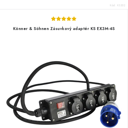
Kód:
KS302
Könner & Söhnen Zásuvkový adaptér KS EX3M-4S