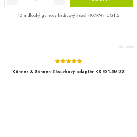
10m dlouhý gumový hadicový kabel H07RN-F 5G1,5
Kód:
60566
Könner & Söhnen Zásuvkový adaptér KS EX1.5M-3S