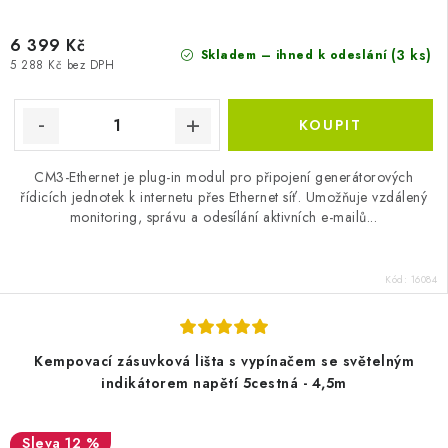
6 399 Kč
(3 ks)
Skladem – ihned k odeslání
5 288 Kč bez DPH
CM3-Ethernet je plug-in modul pro připojení generátorových
řídicích jednotek k internetu přes Ethernet síť. Umožňuje vzdálený
monitoring, správu a odesílání aktivních e-mailů...
Kód:
16084
Kempovací zásuvková lišta s vypínačem se světelným
indikátorem napětí 5cestná - 4,5m
12 %