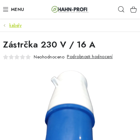
Přejít
Hleda
na
obsah
kabely
KLIMATIZACE
Zástrčka 230 V / 16 A
ELEKTROCENTRÁLY
Podrobnosti hodnocení
Neohodnoceno
ZAHRADNÍ TECHNIKA
STAVEBNÍ TECHNIKA
AKU NÁŘADÍ
ODVLHČOVAČE
TOPIDLA