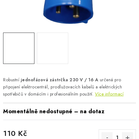
AKUMULAČNÍ KAMNA
ELEKTRICKÉ KRBY
OUTLET
Obchodní podmínky
FAQ
Servis
Reklamace
Kontakty
Ceny přepravy
Ochrana osobních údajů
Náhradní díly Könner & Söhnen
Reklamační řád
Slovník pojmů
Zpětný odběr elektrozařízení a baterií
Robustní
jednofázová zástrčka 230 V / 16 A
určená pro
připojení elektrocentrál, prodlužovacích kabelů a elektrických
Návody
Novinky
Blog
Reference
Katalog
spotřebičů v domácím i profesionálním použití.
Více informací
Momentálně nedostupné – na dotaz
110 Kč