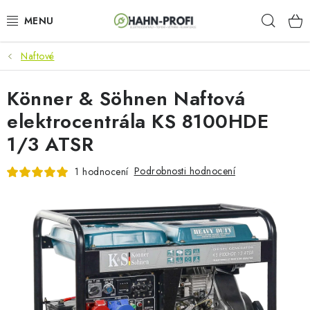
Přejít
Hleda
na
obsah
Naftové
KLIMATIZACE
Könner & Söhnen Naftová
ELEKTROCENTRÁLY
elektrocentrála KS 8100HDE
ZAHRADNÍ TECHNIKA
1/3 ATSR
STAVEBNÍ TECHNIKA
Podrobnosti hodnocení
1 hodnocení
AKU NÁŘADÍ
ODVLHČOVAČE
TOPIDLA