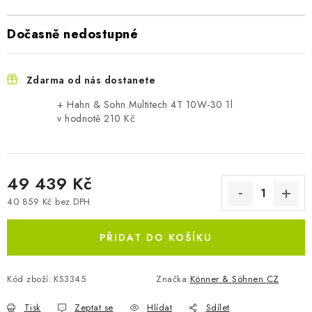
Dočasně nedostupné
Zdarma od nás dostanete
+ Hahn & Sohn Multitech 4T 10W-30 1l
v hodnotě 210 Kč
49 439 Kč
40 859 Kč bez DPH
Měrná cena:
PŘIDAT DO KOŠÍKU
Kód zboží:
KS3345
Značka:
Könner & Söhnen CZ
Tisk
Zeptat se
Hlídat
Sdílet