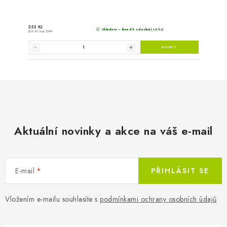
Aktuální novinky a akce na váš e-mail
E-mail
PŘIHLÁSIT SE
Vložením e-mailu souhlasíte s
podmínkami ochrany osobních údajů
1 111 Kč
Sklade
918 Kč bez DPH