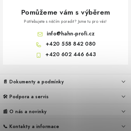
Pomůžeme vám s výběrem
Potřebujete s něčím poradit? Jsme tu pro vás!
info
@
hahn-profi.cz
Könner & Söhnen Prodlu
+420 558 842 080
+420 602 446 643
Z
á
📄 Dokumenty a podmínky
p
a
🛠️ Podpora a servis
Obchodní podmínky
t
í
Reklamační řád
📰 O nás a novinky
FAQ – Často kladené otázky
Ochrana osobních údajů
Servis
Zpětný odběr elektrozařízení
📞 Kontakty a informace
Novinky