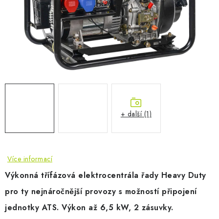
AKUMULAČNÍ KAMNA
ELEKTRICKÉ KRBY
OUTLET
Obchodní podmínky
FAQ
Servis
Reklamace
Kontakty
Ceny přepravy
Ochrana osobních údajů
Náhradní díly Könner & Söhnen
Reklamační řád
+ další (1)
Slovník pojmů
Zpětný odběr elektrozařízení a baterií
Návody
Novinky
Blog
Reference
Katalog
Více informací
Výkonná třífázová elektrocentrála řady Heavy Duty
pro ty nejnáročnější provozy s možností připojení
jednotky ATS. Výkon až 6,5 kW, 2 zásuvky.