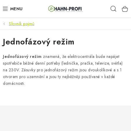
Přejít
Hleda
na
obsah
Slovník pojmů
KLIMATIZACE
Jednofázový režim
ELEKTROCENTRÁLY
ZAHRADNÍ TECHNIKA
Jednofázový
režim
znamená, že elektrocentrála bude napájet
spotřebiče běžné denní potřeby (lednička, pračka, televize, světla)
na 230V. Zásuvky pro jednofázový režim jsou dvoukolíkové a s 1
STAVEBNÍ TECHNIKA
otvorem pro uzemnění a jsou ty nejběžněji používané v každé
domácnosti.
AKU NÁŘADÍ
ODVLHČOVAČE
TOPIDLA