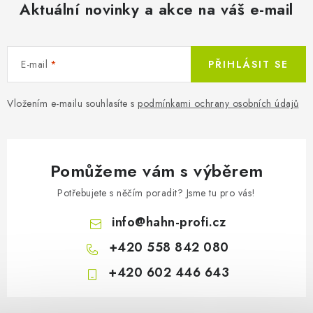
AKUMULAČNÍ KAMNA
Aktuální novinky a akce na váš e-mail
ELEKTRICKÉ KRBY
E-mail
PŘIHLÁSIT SE
OUTLET
Vložením e-mailu souhlasíte s
podmínkami ochrany osobních údajů
Obchodní podmínky
FAQ
Servis
Reklamace
Kontakty
Ceny přepravy
Ochrana osobních údajů
Náhradní díly Könner & Söhnen
Reklamační řád
Pomůžeme vám s výběrem
Slovník pojmů
Zpětný odběr elektrozařízení a baterií
Potřebujete s něčím poradit? Jsme tu pro vás!
Návody
Novinky
Blog
Reference
Katalog
info
@
hahn-profi.cz
+420 558 842 080
+420 602 446 643
Z