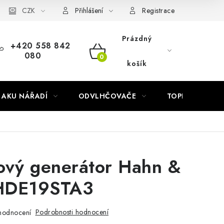
Náhradní díly Könner & Söhnen
CZK
Reklamační řád
Slovník poj
Přihlášení
Registrace
Prázdný
+420 558 842
080
NÁKUPNÍ
košík
KOŠÍK
AKU NÁŘADÍ
ODVLHČOVAČE
TOPIDLA
ový generátor Hahn &
HDE19STA3
Podrobnosti hodnocení
hodnocení