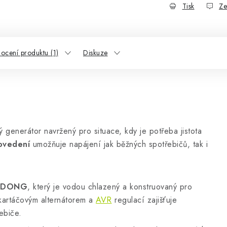
Tisk
Ze
ocení produktu (1)
Diskuze
ý generátor navržený pro situace, kdy je potřeba jistota
ovedení
umožňuje napájení jak běžných spotřebičů, tak i
NGDONG
, který je vodou chlazený a konstruovaný pro
kartáčovým alternátorem a
AVR
regulací zajišťuje
ebiče.