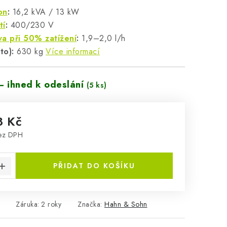
on
:
16,2 kVA / 13 kW
tí
:
400/230 V
va při 50% zatížení
:
1,9–2,0 l/h
to):
630 kg
Více informací
– ihned k odeslání
(5 ks)
8 Kč
bez DPH
:
PŘIDAT DO KOŠÍKU
Záruka
:
2 roky
Značka:
Hahn & Sohn