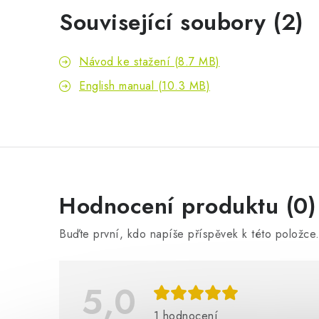
Související soubory (2)
Návod ke stažení (8.7 MB)
English manual (10.3 MB)
V
Hodnocení produktu (0)
ý
Buďte první, kdo napíše příspěvek k této položce
p
i
5,0
s
1 hodnocení