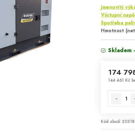
Jmenovitý výk
Výstupní napě
Spotřeba pali
Hmotnost (net
Skladem 
174 79
144 461 Kč 
Měrná cena
Kód zboží:
20318