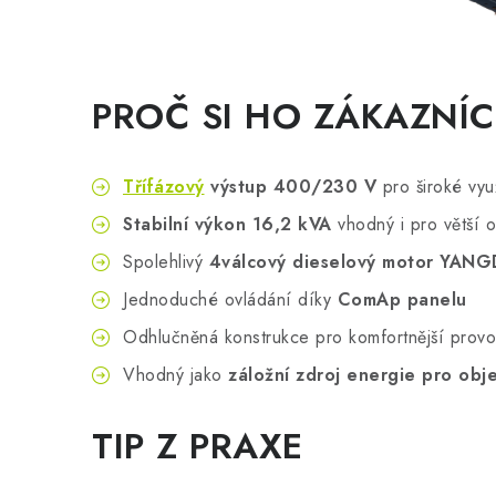
PROČ SI HO ZÁKAZNÍCI
Třífázový
výstup 400/230 V
pro široké využ
Stabilní výkon 16,2 kVA
vhodný i pro větší 
Spolehlivý
4válcový dieselový motor YA
Jednoduché ovládání díky
ComAp panelu
Odhlučněná konstrukce pro komfortnější prov
Vhodný jako
záložní zdroj energie pro obj
TIP Z PRAXE