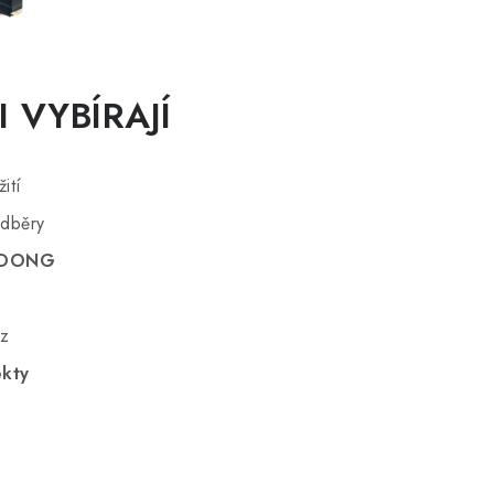
 VYBÍRAJÍ
ití
odběry
NGDONG
oz
ekty