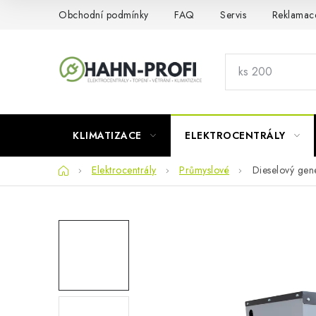
Přejít
Obchodní podmínky
FAQ
Servis
Reklamac
na
obsah
KLIMATIZACE
ELEKTROCENTRÁLY
Domů
Elektrocentrály
Průmyslové
Dieselový ge