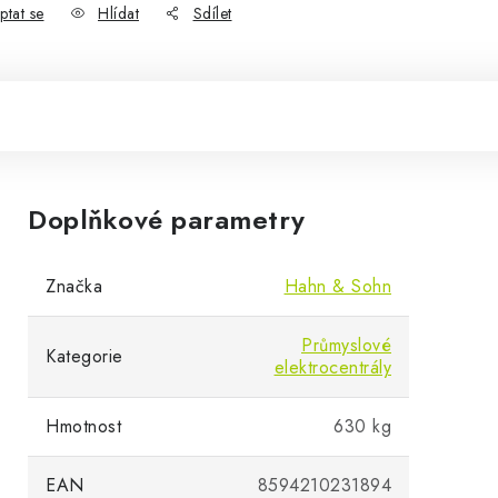
ptat se
Hlídat
Sdílet
Doplňkové parametry
Značka
Hahn & Sohn
Průmyslové
Kategorie
elektrocentrály
Hmotnost
630 kg
EAN
8594210231894