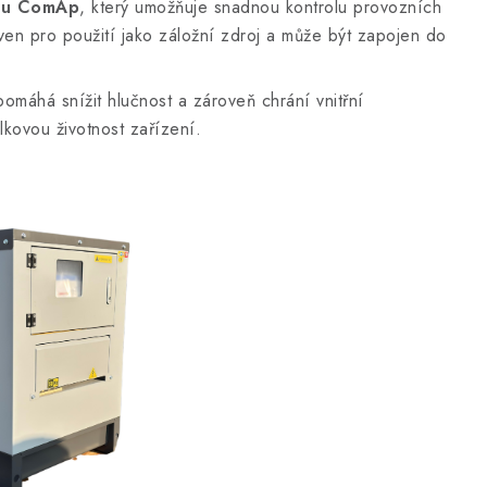
elu ComAp
, který umožňuje snadnou kontrolu provozních
en pro použití jako záložní zdroj a může být zapojen do
máhá snížit hlučnost a zároveň chrání vnitřní
lkovou životnost zařízení.