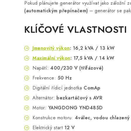
Pokud plánujete generátor využívat jako záložní z
(automatickým přepínačem)
– generátor se pak 
KLÍČOVÉ VLASTNOSTI
Jmenovitý výkon
: 16,2 kVA / 13 kW
Maximální výkon
: 17,5 kVA / 14 kW
Napětí:
400/230 V (třífázové)
Frekvence:
50 Hz
Digitální řídicí jednotka
ComAp
Alternátor:
bezkartáčový s AVR
Motor:
YANGDONG YND485D
Konstrukce motoru:
4válec, vodou chlazený
Elektrický start
12 V