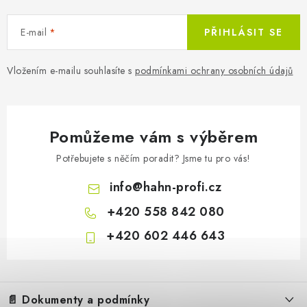
Akumulátor Hahn & So
E-mail
PŘIHLÁSIT SE
Vložením e-mailu souhlasíte s
podmínkami ochrany osobních údajů
Pomůžeme vám s výběrem
Potřebujete s něčím poradit? Jsme tu pro vás!
info
@
hahn-profi.cz
+420 558 842 080
+420 602 446 643
Z
á
📄 Dokumenty a podmínky
p
1 892 Kč