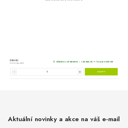
1 145 Kč
Sklade
946 Kč bez DPH
Aktuální novinky a akce na váš e-mail