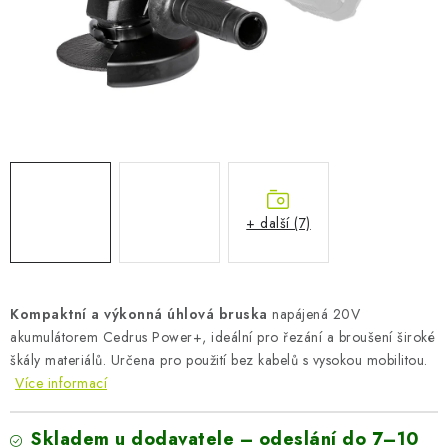
AKUMULAČNÍ KAMNA
ELEKTRICKÉ KRBY
OUTLET
Obchodní podmínky
FAQ
Servis
Reklamace
Kontakty
Ceny přepravy
Ochrana osobních údajů
+ další (7)
Náhradní díly Könner & Söhnen
Reklamační řád
Slovník pojmů
Zpětný odběr elektrozařízení a baterií
Návody
Novinky
Blog
Reference
Katalog
Kompaktní a výkonná úhlová bruska
napájená 20V
akumulátorem Cedrus Power+, ideální pro řezání a broušení široké
škály materiálů. Určena pro použití bez kabelů s vysokou mobilitou.
Více informací
Skladem u dodavatele – odeslání do 7–10