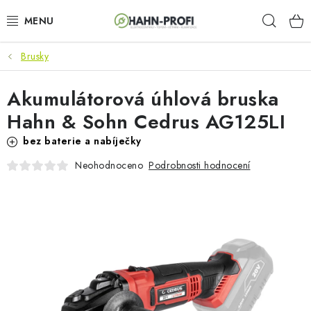
Přejít
Hleda
na
obsah
Brusky
KLIMATIZACE
Akumulátorová úhlová bruska
ELEKTROCENTRÁLY
Hahn & Sohn Cedrus AG125LI
ZAHRADNÍ TECHNIKA
bez baterie a nabíječky
Podrobnosti hodnocení
Neohodnoceno
STAVEBNÍ TECHNIKA
AKU NÁŘADÍ
ODVLHČOVAČE
TOPIDLA