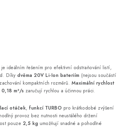
je ideálním řešením pro efektivní odstraňování listí,
ad. Díky
dvěma 20V Li-Ion bateriím
(nejsou součástí
i zachování kompaktních rozměrů.
Maximální rychlost
 0,18 m³/s
zaručují rychlou a účinnou práci.
lací otáček
,
funkcí TURBO
pro krátkodobé zvýšení
odlný provoz bez nutnosti neustálého držení
nost pouze
2,5 kg
umožňují snadné a pohodlné