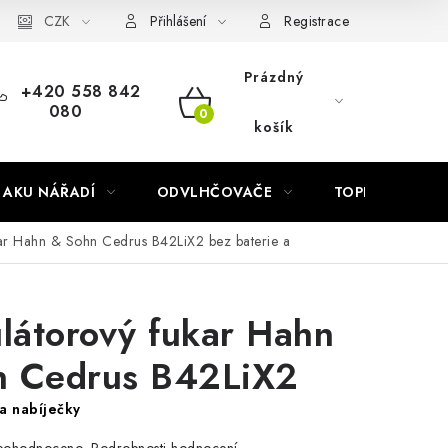
Náhradní díly Könner & Söhnen
CZK
Reklamační řád
Slovník poj
Přihlášení
Registrace
Prázdný
+420 558 842
080
NÁKUPNÍ
košík
KOŠÍK
AKU NÁŘADÍ
ODVLHČOVAČE
TOPIDLA
kar Hahn & Sohn Cedrus B42LiX2
bez baterie a
átorový fukar Hahn
n Cedrus B42LiX2
a nabíječky
Podrobnosti hodnocení