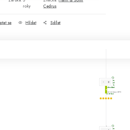
roky
Cedrus
ptat se
Hlídat
Sdílet