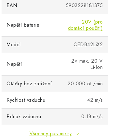
EAN
5903228181375
20V (pro
Napětí baterie
domácí použití)
Model
CEDB42LiX2
2× max. 20 V
Napětí
Li-Ion
Otáčky bez zatížení
20 000 ot./min
Rychlost vzduchu
42 m/s
Průtok vzduchu
0,18 m³/s
Všechny parametry