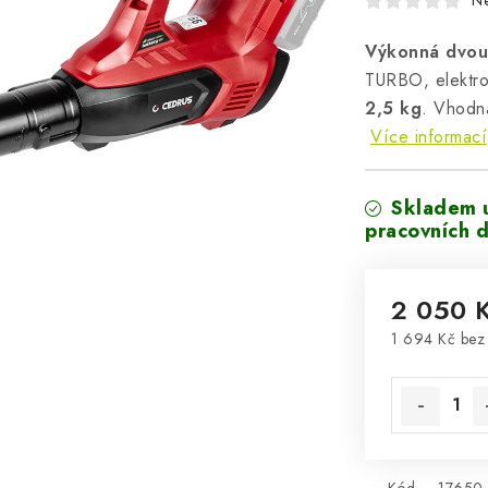
N
Výkonná dvou
TURBO, elektro
2,5 kg
. Vhodná
Více informací
Skladem 
pracovních d
2 050 
1 694 Kč be
Měrná cena
Kód
17650