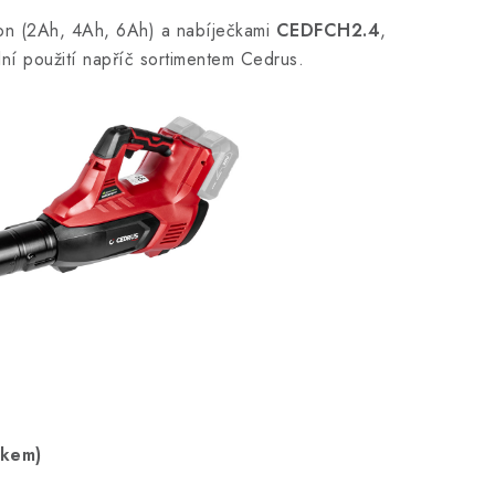
-Ion (2Ah, 4Ah, 6Ah) a nabíječkami
CEDFCH2.4
,
ilní použití napříč sortimentem Cedrus.
lkem)