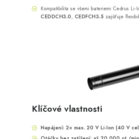
Kompatibilita se všemi bateriemi Cedrus Li
CEDDCH3.0
,
CEDFCH3.5
zajišťuje flexib
Klíčové vlastnosti
Napájení: 2× max. 20 V Li-Ion (40 V ce
Otáčky bez zatížení: až 20 000 ot./min