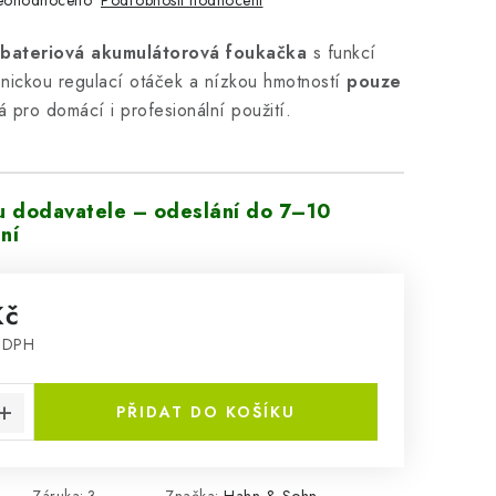
eohodnoceno
bateriová akumulátorová foukačka
s funkcí
nickou regulací otáček a nízkou hmotností
pouze
 pro domácí i profesionální použití.
u dodavatele – odeslání do 7–10
ní
Kč
z DPH
:
PŘIDAT DO KOŠÍKU
Záruka
:
3
Značka:
Hahn & Sohn