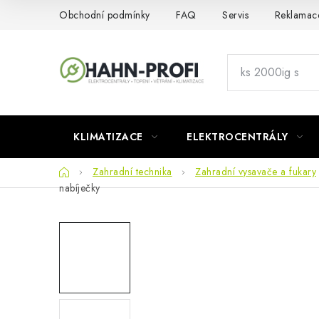
Přejít
Obchodní podmínky
FAQ
Servis
Reklamac
na
obsah
KLIMATIZACE
ELEKTROCENTRÁLY
Domů
Zahradní technika
Zahradní vysavače a fukary
nabíječky