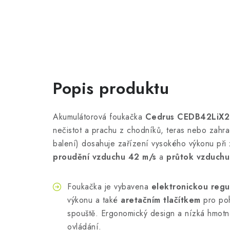
Popis produktu
Akumulátorová foukačka
Cedrus CEDB42LiX2
nečistot a prachu z chodníků, teras nebo zahr
balení) dosahuje zařízení vysokého výkonu př
proudění vzduchu 42 m/s
a
průtok vzduchu
Foukačka je vybavena
elektronickou regu
výkonu a také
aretačním tlačítkem
pro poh
spouště. Ergonomický design a nízká hmot
ovládání.