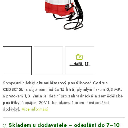
AKUMULAČNÍ KAMNA
ELEKTRICKÉ KRBY
OUTLET
Obchodní podmínky
FAQ
Servis
Reklamace
Kontakty
Ceny přepravy
Ochrana osobních údajů
+ další (11)
Náhradní díly Könner & Söhnen
Reklamační řád
Slovník pojmů
Zpětný odběr elektrozařízení a baterií
Návody
Novinky
Blog
Reference
Katalog
Kompaktní a lehký
akumulátorový postřikovač Cedrus
CEDSC15Li
s objemem nádrže
15 litrů
, plynulým tlakem
0,3 MPa
a průtokem
1,3 l/min
je ideální pro
zahradnické a zemědělské
postřiky
. Napájení 20V Li-Ion akumulátorem (není součástí
dodávky).
Více informací
Skladem u dodavatele – odeslání do 7–10