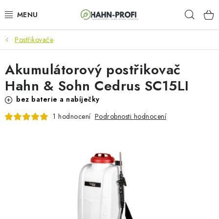
Přejít
Hleda
na
obsah
Postřikovače
KLIMATIZACE
Akumulátorový postřikovač
ELEKTROCENTRÁLY
Hahn & Sohn Cedrus SC15LI
ZAHRADNÍ TECHNIKA
bez baterie a nabíječky
Podrobnosti hodnocení
1 hodnocení
STAVEBNÍ TECHNIKA
AKU NÁŘADÍ
ODVLHČOVAČE
TOPIDLA