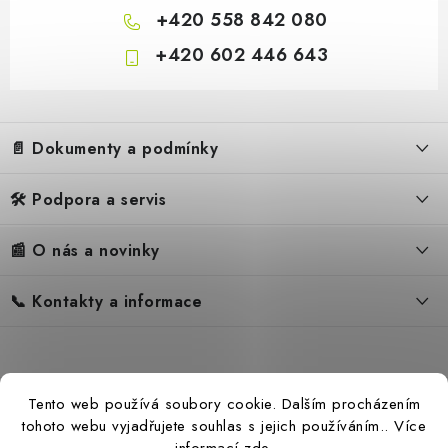
+420 558 842 080
+420 602 446 643
Z
á
📄 Dokumenty a podmínky
p
681 Kč
Sklade
a
563 Kč bez DPH
🛠️ Podpora a servis
Obchodní podmínky
t
í
Reklamační řád
📰 O nás a novinky
FAQ – Často kladené otázky
Ochrana osobních údajů
Servis
Zpětný odběr elektrozařízení
📞 Kontakty a informace
Novinky
Reklamace
Akumulátor Hahn & So
Blog
Náhradní díly Könner & Söhnen
Kontakty
Reference
Návody
Slovník pojmů
Katalog
Tento web používá soubory cookie. Dalším procházením
Konfigurátor
Ceny přepravy
tohoto webu vyjadřujete souhlas s jejich používáním.. Více