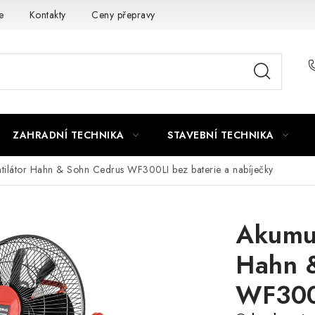
e
Kontakty
Ceny přepravy
Ochrana osobních údajů
ZAHRADNÍ TECHNIKA
STAVEBNÍ TECHNIKA
ntilátor Hahn & Sohn Cedrus WF300LI
bez baterie a nabíječky
Akumul
Hahn 
WF300