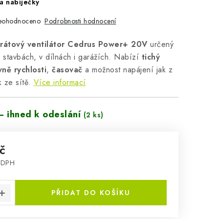
a nabíječky
Podrobnosti hodnocení
eohodnoceno
rátový ventilátor Cedrus Power+ 20V
určený
 stavbách, v dílnách i garážích. Nabízí
tichý
vně rychlosti
,
časovač
a možnost napájení jak z
 ze sítě.
Více informací
– ihned k odeslání
(2 ks)
č
z DPH
:
PŘIDAT DO KOŠÍKU