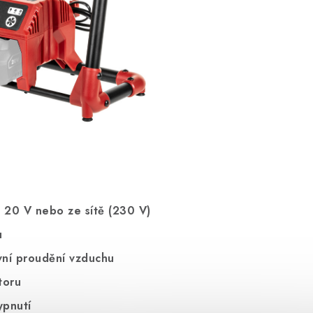
20 V nebo ze sítě (230 V)
u
vní proudění vzduchu
toru
ypnutí