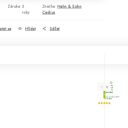
Záruka
:
3
Značka:
Hahn & Sohn
roky
Cedrus
ptat se
Hlídat
Sdílet