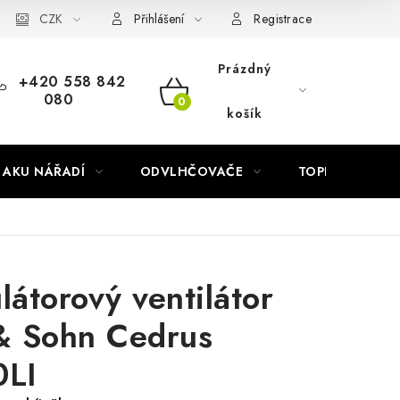
Náhradní díly Könner & Söhnen
CZK
Reklamační řád
Slovník poj
Přihlášení
Registrace
Prázdný
+420 558 842
080
NÁKUPNÍ
košík
KOŠÍK
AKU NÁŘADÍ
ODVLHČOVAČE
TOPIDLA
átorový ventilátor
& Sohn Cedrus
LI