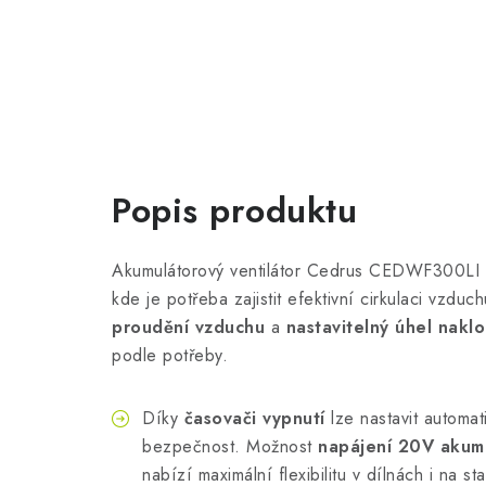
Popis produktu
Akumulátorový ventilátor Cedrus CEDWF300LI př
kde je potřeba zajistit efektivní cirkulaci vzd
proudění vzduchu
a
nastavitelný úhel nakl
podle potřeby.
Díky
časovači vypnutí
lze nastavit automat
bezpečnost. Možnost
napájení 20V akum
nabízí maximální flexibilitu v dílnách i na st