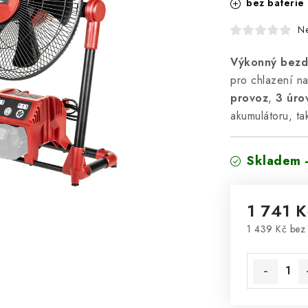
bez baterie 
N
Výkonný bezd
pro chlazení na
provoz
,
3 úro
akumulátoru, tak
Skladem 
1 741 K
1 439 Kč be
Měrná cena