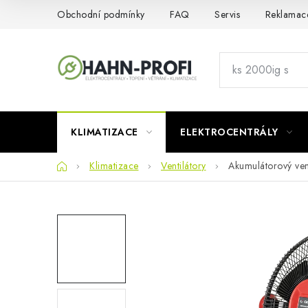
Přejít
Obchodní podmínky
FAQ
Servis
Reklamac
na
obsah
KLIMATIZACE
ELEKTROCENTRÁLY
Domů
Klimatizace
Ventilátory
Akumulátorový ve