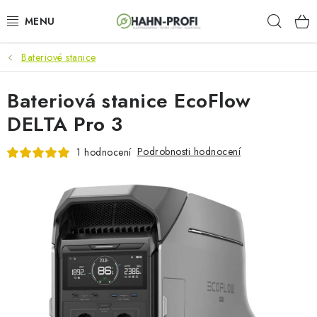
Přejít
Hleda
na
obsah
Bateriové stanice
KLIMATIZACE
Bateriová stanice EcoFlow
ELEKTROCENTRÁLY
DELTA Pro 3
ZAHRADNÍ TECHNIKA
Podrobnosti hodnocení
1 hodnocení
STAVEBNÍ TECHNIKA
AKU NÁŘADÍ
ODVLHČOVAČE
TOPIDLA