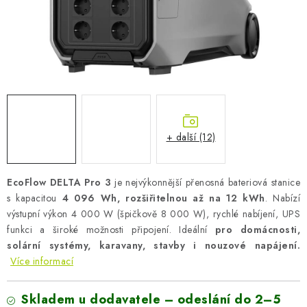
AKUMULAČNÍ KAMNA
ELEKTRICKÉ KRBY
OUTLET
Obchodní podmínky
FAQ
Servis
Reklamace
Kontakty
Ceny přepravy
Ochrana osobních údajů
+ další (12)
Náhradní díly Könner & Söhnen
Reklamační řád
Slovník pojmů
Zpětný odběr elektrozařízení a baterií
EcoFlow DELTA Pro 3
je nejvýkonnější přenosná bateriová stanice
Návody
Novinky
Blog
Reference
Katalog
s kapacitou
4 096 Wh, rozšiřitelnou až na 12 kWh
. Nabízí
výstupní výkon 4 000 W (špičkově 8 000 W), rychlé nabíjení, UPS
funkci a široké možnosti připojení. Ideální
pro domácnosti,
solární systémy, karavany, stavby i nouzové napájení.
Více informací
Skladem u dodavatele – odeslání do 2–5