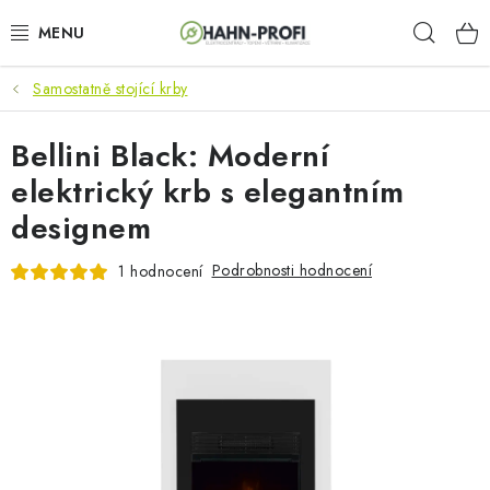
Přejít
Hleda
na
obsah
Samostatně stojící krby
KLIMATIZACE
Bellini Black: Moderní
ELEKTROCENTRÁLY
elektrický krb s elegantním
ZAHRADNÍ TECHNIKA
designem
STAVEBNÍ TECHNIKA
Podrobnosti hodnocení
1 hodnocení
AKU NÁŘADÍ
ODVLHČOVAČE
TOPIDLA