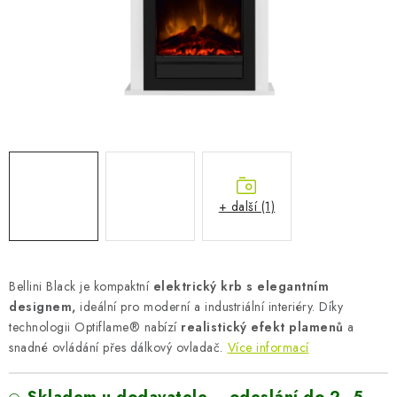
AKUMULAČNÍ KAMNA
ELEKTRICKÉ KRBY
OUTLET
Obchodní podmínky
FAQ
Servis
Reklamace
Kontakty
Ceny přepravy
Ochrana osobních údajů
Náhradní díly Könner & Söhnen
Reklamační řád
+ další (1)
Slovník pojmů
Zpětný odběr elektrozařízení a baterií
Návody
Novinky
Blog
Reference
Katalog
Bellini Black je kompaktní
elektrický krb s elegantním
designem,
ideální pro moderní a industriální interiéry. Díky
technologii Optiflame® nabízí
realistický efekt plamenů
a
snadné ovládání přes dálkový ovladač.
Více informací