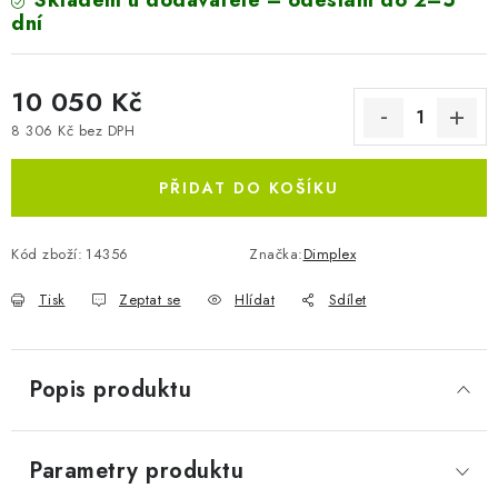
Skladem u dodavatele – odeslání do 2–5
dní
10 050 Kč
8 306 Kč bez DPH
Měrná cena:
PŘIDAT DO KOŠÍKU
Kód zboží:
14356
Značka:
Dimplex
Tisk
Zeptat se
Hlídat
Sdílet
Popis produktu
Parametry produktu