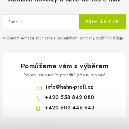
E-mail
PŘIHLÁSIT SE
Vložením e-mailu souhlasíte s
podmínkami ochrany osobních údajů
Pomůžeme vám s výběrem
Potřebujete s něčím poradit? Jsme tu pro vás!
info
@
hahn-profi.cz
+420 558 842 080
+420 602 446 643
Z