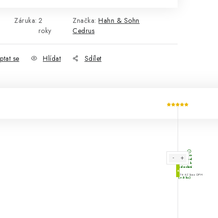
Záruka
:
2
Značka:
Hahn & Sohn
roky
Cedrus
ptat se
Hlídat
Sdílet