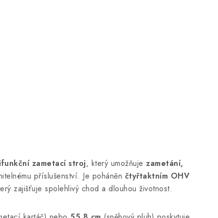
ifunkční zametací stroj
, který umožňuje
zametání,
itelnému příslušenství. Je poháněn
čtyřtaktním OHV
terý zajišťuje spolehlivý chod a dlouhou životnost.
etací kartáč) nebo
55,8 cm
(sněhový pluh) poskytuje