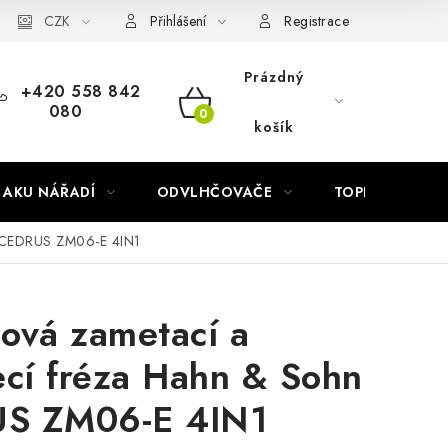
Náhradní díly Könner & Söhnen
CZK
Reklamační řád
Slovník poj
Přihlášení
Registrace
Prázdný
+420 558 842
080
NÁKUPNÍ
košík
KOŠÍK
AKU NÁŘADÍ
ODVLHČOVAČE
TOPIDLA
n CEDRUS ZM06-E 4IN1
ová zametací a
ecí fréza Hahn & Sohn
S ZM06-E 4IN1