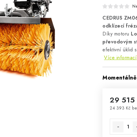
N
CEDRUS ZM06
odklízecí fréz
Díky motoru
Lo
převodovým s
efektivní úklid 
Více informací
Momentálně 
29 515
24 393 Kč b
Měrná cena