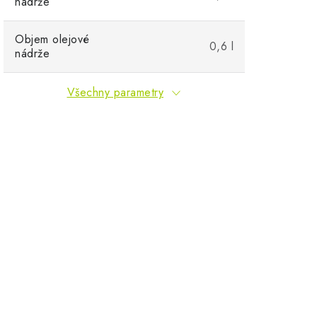
nádrže
Objem olejové
0,6 l
nádrže
Všechny parametry