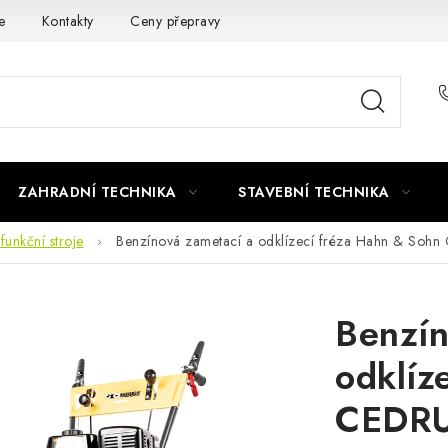
e
Kontakty
Ceny přepravy
Ochrana osobních údajů
ZAHRADNÍ TECHNIKA
STAVEBNÍ TECHNIKA
ifunkční stroje
Benzínová zametací a odklízecí fréza Hahn & Soh
Benzín
odklíz
CEDRU