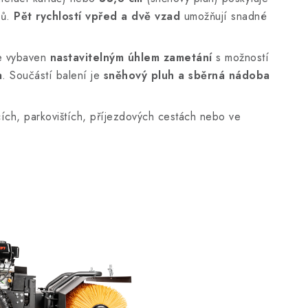
hů.
Pět rychlostí vpřed a dvě vzad
umožňují snadné
e vybaven
nastavitelným úhlem zametání
s možností
a
. Součástí balení je
sněhový pluh a sběrná nádoba
ících, parkovištích, příjezdových cestách nebo ve