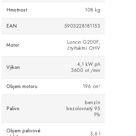
Hmotnost
108 kg
EAN
5903228181153
Loncin G200F,
Motor
čtyřtaktní OHV
4,1 kW při
Výkon
3600 ot./min
Objem motoru
196 cm³
benzín
Palivo
bezolovnatý 95
Pb
Objem palivové
3,6 l