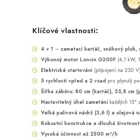
Klíčové vlastnosti:
4 v 1
–
zametací kartáč, sněhový pluh, 
Výkonný motor Loncin G200F
(4,1 kW, 
Elektrické startování
(připojení na 230 V
5 rychlostí vpřed a 2 vzad
pro plynulý p
Šířka záběru: 80 cm (kartáč), 55,8 cm (
Nastavitelný úhel zametání
každých 15° z
Velká palivová nádrž (3,6 l) a olejová n
Robustní konstrukce a dlouhá životnost
Vysoká účinnost až 2500 m²/h