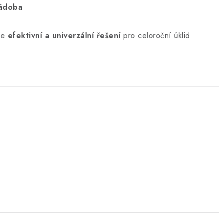
nádoba
je
efektivní a univerzální řešení
pro celoroční úklid