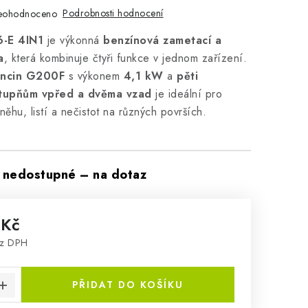
Podrobnosti hodnocení
eohodnoceno
-E 4IN1
je výkonná
benzínová zametací a
a
, která kombinuje čtyři funkce v jednom zařízení.
ncin G200F
s výkonem
4,1 kW
a
pěti
tupňům vpřed a dvěma vzad
je ideální pro
sněhu, listí a nečistot na různých površích.
nedostupné – na dotaz
 Kč
ez DPH
:
PŘIDAT DO KOŠÍKU