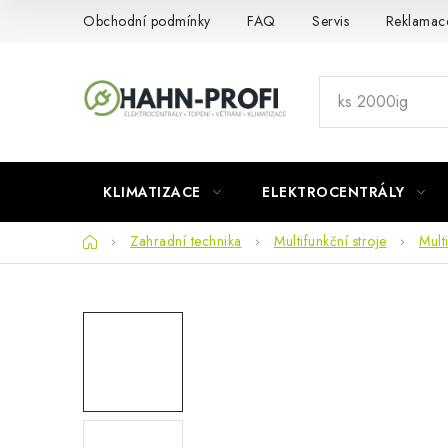
Přejít
Obchodní podmínky
FAQ
Servis
Reklamac
na
obsah
KLIMATIZACE
ELEKTROCENTRÁLY
Domů
Zahradní technika
Multifunkční stroje
Mult