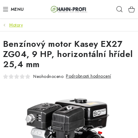
Přejít
Hleda
na
obsah
Motory
KLIMATIZACE
Benzínový motor Kasey EX27
ELEKTROCENTRÁLY
ZG04, 9 HP, horizontální hřídel
ZAHRADNÍ TECHNIKA
25,4 mm
STAVEBNÍ TECHNIKA
Podrobnosti hodnocení
Neohodnoceno
AKU NÁŘADÍ
ODVLHČOVAČE
TOPIDLA