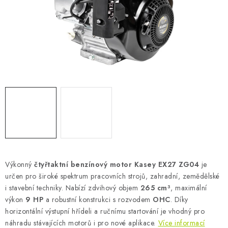
AKUMULAČNÍ KAMNA
ELEKTRICKÉ KRBY
OUTLET
Obchodní podmínky
FAQ
Servis
Reklamace
Kontakty
Ceny přepravy
Ochrana osobních údajů
Náhradní díly Könner & Söhnen
Reklamační řád
Slovník pojmů
Zpětný odběr elektrozařízení a baterií
Návody
Novinky
Blog
Reference
Katalog
Výkonný
čtyřtaktní benzínový motor Kasey EX27 ZG04
je
určen pro široké spektrum pracovních strojů, zahradní, zemědělské
i stavební techniky. Nabízí zdvihový objem
265 cm³
, maximální
výkon
9 HP
a robustní konstrukci s rozvodem
OHC
. Díky
horizontální výstupní hřídeli a ručnímu startování je vhodný pro
náhradu stávajících motorů i pro nové aplikace.
Více informací