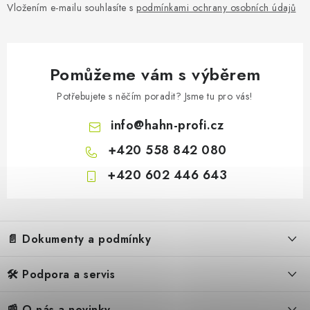
Vložením e-mailu souhlasíte s
podmínkami ochrany osobních údajů
Pomůžeme vám s výběrem
Potřebujete s něčím poradit? Jsme tu pro vás!
info
@
hahn-profi.cz
+420 558 842 080
+420 602 446 643
Z
á
📄 Dokumenty a podmínky
p
a
🛠️ Podpora a servis
Obchodní podmínky
t
í
Reklamační řád
📰 O nás a novinky