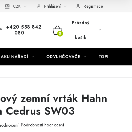
Náhradní díly Könner & Söhnen
CZK
Reklamační řád
Slovník poj
Přihlášení
Registrace
Prázdný
+420 558 842
080
NÁKUPNÍ
košík
KOŠÍK
AKU NÁŘADÍ
ODVLHČOVAČE
TOPIDLA
ový zemní vrták Hahn
n Cedrus SW03
Podrobnosti hodnocení
hodnocení