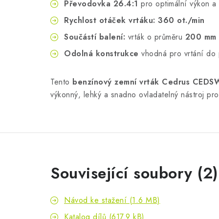
Převodovka 26.4:1
pro optimální výkon a
Rychlost otáček vrtáku:
360 ot./min
Součástí balení:
vrták o průměru
200 mm 
Odolná konstrukce
vhodná pro vrtání do
Tento
benzínový zemní vrták Cedrus CED
výkonný, lehký a snadno ovladatelný nástroj pr
Související soubory (2)
Návod ke stažení (1.6 MB)
Katalog dílů (617.9 kB)