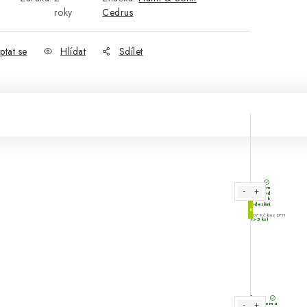
roky
Cedrus
ptat se
Hlídat
Sdílet