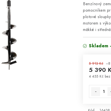
Benzínový zem
pomocníkem pro
plotové sloupk
motorem s výk
měkké i středně
Skladem 
5 913 Kč
–8
5 390 
4 455 Kč be
Měrná cena
Kód
16438