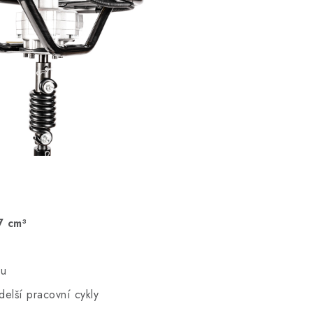
7 cm³
ku
elší pracovní cykly