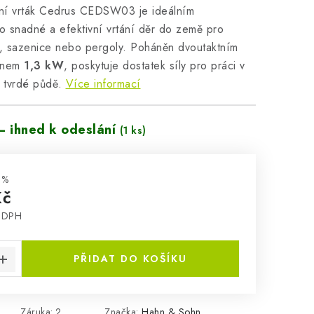
ní vrták Cedrus CEDSW03 je ideálním
 snadné a efektivní vrtání děr do země pro
y, sazenice nebo pergoly. Poháněn dvoutaktním
onem
1,3 kW
, poskytuje dostatek síly pro práci v
 tvrdé půdě.
Více informací
– ihned k odeslání
(1 ks)
 %
Kč
z DPH
:
PŘIDAT DO KOŠÍKU
Záruka
:
2
Značka:
Hahn & Sohn