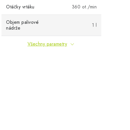
Otáčky vrtáku
360 ot./min
Objem palivové
1 l
nádrže
Všechny parametry