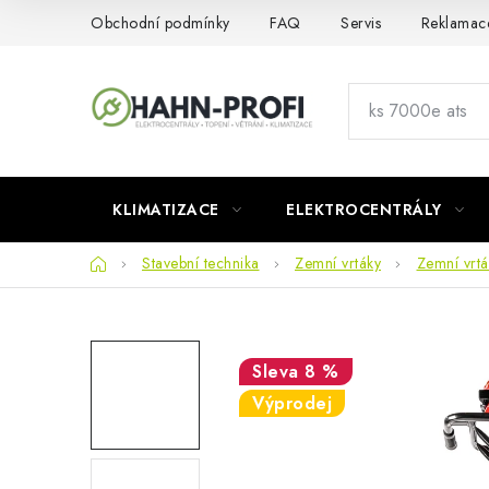
Přejít
Obchodní podmínky
FAQ
Servis
Reklamac
na
obsah
KLIMATIZACE
ELEKTROCENTRÁLY
Domů
Stavební technika
Zemní vrtáky
Zemní vrtá
8 %
Výprodej