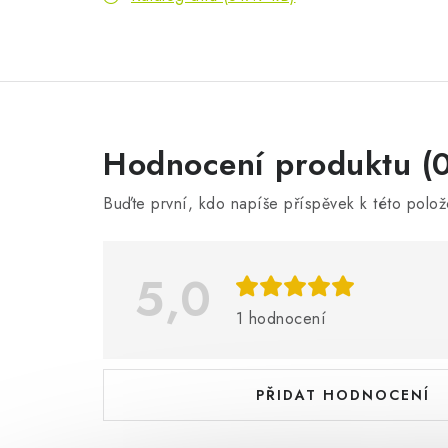
V
Hodnocení produktu (0
ý
Buďte první, kdo napíše příspěvek k této polož
p
i
5,0
s
h
1 hodnocení
o
d
PŘIDAT HODNOCENÍ
n