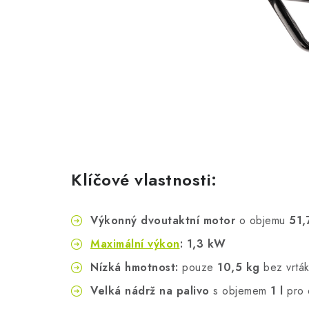
Klíčové vlastnosti:
Výkonný dvoutaktní motor
o objemu
51,
Maximální výkon
:
1,3 kW
Nízká hmotnost:
pouze
10,5 kg
bez vrtá
Velká nádrž na palivo
s objemem
1 l
pro d