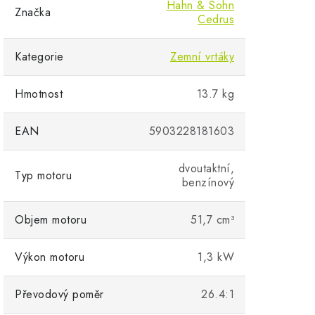
Hahn & Sohn
Značka
Cedrus
Kategorie
Zemní vrtáky
Hmotnost
13.7 kg
EAN
5903228181603
dvoutaktní,
Typ motoru
benzínový
Objem motoru
51,7 cm³
Výkon motoru
1,3 kW
Převodový poměr
26.4:1