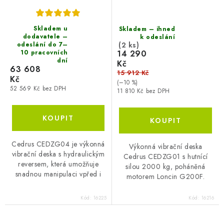
Skladem u
Skladem – ihned
dodavatele –
k odeslání
(2 ks)
odeslání do 7–
14 290
10 pracovních
dní
Kč
63 608
15 912 Kč
Kč
(–10 %)
52 569 Kč bez DPH
11 810 Kč bez DPH
Cedrus CEDZG04 je výkonná
Výkonná vibrační deska
vibrační deska s hydraulickým
Cedrus CEDZG01 s hutnící
reversem, která umožňuje
silou 2000 kg, poháněná
snadnou manipulaci vpřed i
motorem Loncin G200F.
vzad. Hutnicí síla 30 kN a
Ideální pro hutnění půdy, písku
hloubka hutnění až 40 cm ji
a štěrku. Je vybavena kolečky
Kód:
16225
Kód:
16216
činí ideální...
pro snadný transport...