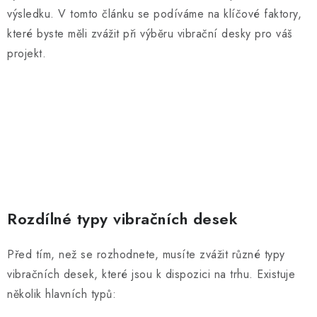
AKUMULAČNÍ KAMNA
výsledku. V tomto článku se podíváme na klíčové faktory,
které byste měli zvážit při výběru vibrační desky pro váš
ELEKTRICKÉ KRBY
projekt.
OUTLET
Obchodní podmínky
FAQ
Servis
Reklamace
Kontakty
Ceny přepravy
Ochrana osobních údajů
Náhradní díly Könner & Söhnen
Reklamační řád
Slovník pojmů
Zpětný odběr elektrozařízení a baterií
Návody
Novinky
Blog
Reference
Katalog
Rozdílné typy vibračních desek
Před tím, než se rozhodnete, musíte zvážit různé typy
vibračních desek
, které jsou k dispozici na trhu. Existuje
několik hlavních typů: