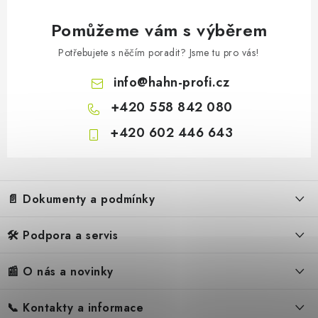
Pomůžeme vám s výběrem
Potřebujete s něčím poradit? Jsme tu pro vás!
info
@
hahn-profi.cz
+420 558 842 080
+420 602 446 643
Z
á
📄 Dokumenty a podmínky
p
a
🛠️ Podpora a servis
Obchodní podmínky
t
í
Reklamační řád
📰 O nás a novinky
FAQ – Často kladené otázky
Ochrana osobních údajů
Servis
Zpětný odběr elektrozařízení
📞 Kontakty a informace
Novinky