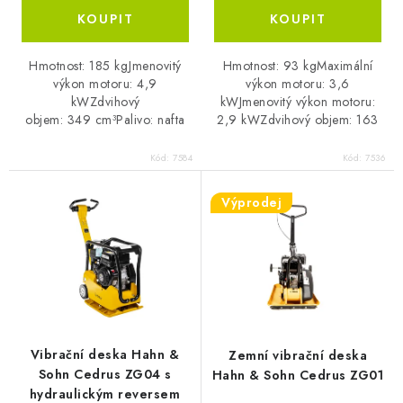
Hmotnost: 185 kgJmenovitý
Hmotnost: 93 kgMaximální
výkon motoru: 4,9
výkon motoru: 3,6
kWZdvihový
kWJmenovitý výkon motoru:
objem: 349 cm³Palivo: nafta
2,9 kWZdvihový objem: 163
cm³Palivo: bezolovnatý benzín
Kód:
7584
Kód:
7536
Výprodej
Vibrační deska Hahn &
Zemní vibrační deska
Sohn Cedrus ZG04 s
Hahn & Sohn Cedrus ZG01
hydraulickým reversem