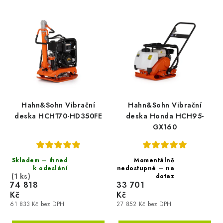
Hahn&Sohn Vibrační
Hahn&Sohn Vibrační
deska HCH170-HD350FE
deska Honda HCH95-
GX160
Skladem – ihned
Momentálně
k odeslání
nedostupné – na
(1 ks)
dotaz
74 818
33 701
Kč
Kč
61 833 Kč bez DPH
27 852 Kč bez DPH