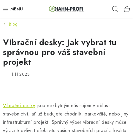
Přejít
Hleda
na
obsah
Blog
KLIMATIZACE
Vibrační desky: Jak vybrat tu
ELEKTROCENTRÁLY
správnou pro váš stavební
ZAHRADNÍ TECHNIKA
projekt
STAVEBNÍ TECHNIKA
1.11.2023
AKU NÁŘADÍ
ODVLHČOVAČE
Vibrační desky
jsou nezbytným nástrojem v oblasti
stavebnictví, ať už budujete chodník, parkoviště, nebo jiný
TOPIDLA
infrastrukturní projekt. Správný výběr vibrační desky může
výrazně ovlivnit efektivitu vašich stavebních prací a kvalitu