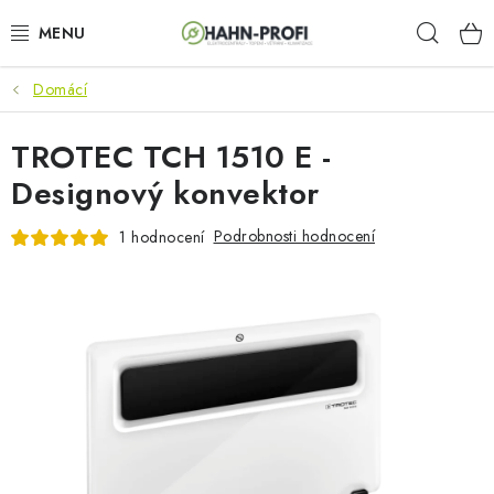
Přejít
Hleda
na
obsah
Domácí
KLIMATIZACE
TROTEC TCH 1510 E -
ELEKTROCENTRÁLY
Designový konvektor
ZAHRADNÍ TECHNIKA
Podrobnosti hodnocení
1 hodnocení
STAVEBNÍ TECHNIKA
AKU NÁŘADÍ
ODVLHČOVAČE
TOPIDLA