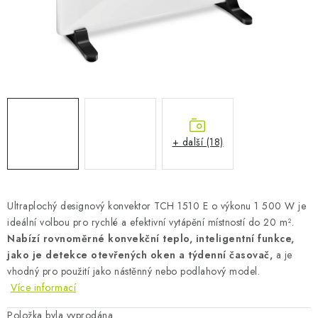
AKUMULAČNÍ KAMNA
ELEKTRICKÉ KRBY
OUTLET
Obchodní podmínky
FAQ
Servis
Reklamace
Kontakty
Ceny přepravy
Ochrana osobních údajů
+ další (18)
Náhradní díly Könner & Söhnen
Reklamační řád
Slovník pojmů
Zpětný odběr elektrozařízení a baterií
Návody
Novinky
Blog
Reference
Katalog
Ultraplochý designový konvektor TCH 1510 E o výkonu 1 500 W je
ideální volbou pro rychlé a efektivní vytápění místností do 20 m².
Nabízí rovnoměrné konvekční teplo, inteligentní funkce,
jako je detekce otevřených oken a týdenní časovač,
a je
vhodný pro použití jako nástěnný nebo podlahový model.
Více informací
Položka byla vyprodána…