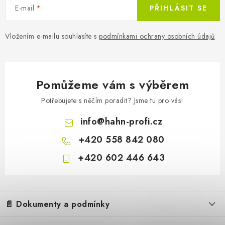
E-mail
PŘIHLÁSIT SE
Vložením e-mailu souhlasíte s
podmínkami ochrany osobních údajů
Pomůžeme vám s výběrem
Potřebujete s něčím poradit? Jsme tu pro vás!
info
@
hahn-profi.cz
+420 558 842 080
+420 602 446 643
Z
á
📄 Dokumenty a podmínky
p
a