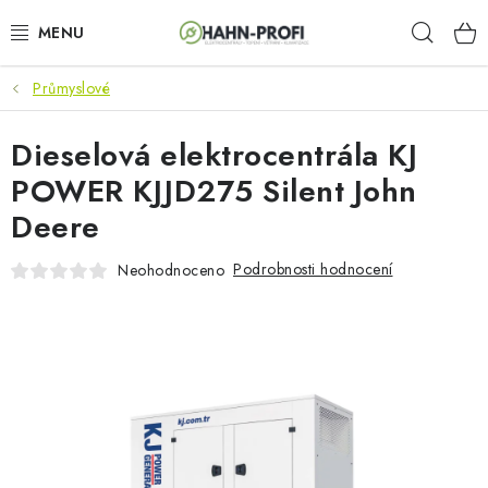
Přejít
Hleda
na
obsah
Průmyslové
KLIMATIZACE
Dieselová elektrocentrála KJ
ELEKTROCENTRÁLY
POWER KJJD275 Silent John
ZAHRADNÍ TECHNIKA
Deere
STAVEBNÍ TECHNIKA
Podrobnosti hodnocení
Neohodnoceno
AKU NÁŘADÍ
ODVLHČOVAČE
TOPIDLA