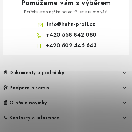
Pomůžeme vám s výběrem
Potřebujete s něčím poradit? Jsme tu pro vás!
info
@
hahn-profi.cz
+420 558 842 080
+420 602 446 643
Z
á
📄 Dokumenty a podmínky
p
a
🛠️ Podpora a servis
Obchodní podmínky
t
í
Reklamační řád
📰 O nás a novinky
FAQ – Často kladené otázky
Ochrana osobních údajů
Servis
Zpětný odběr elektrozařízení
📞 Kontakty a informace
Novinky
Reklamace
Blog