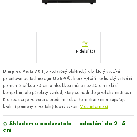
AKUMULAČNÍ KAMNA
ELEKTRICKÉ KRBY
OUTLET
Obchodní podmínky
FAQ
Servis
Reklamace
Kontakty
+ další (3)
Ceny přepravy
Ochrana osobních údajů
Náhradní díly Könner & Söhnen
Reklamační řád
Dimplex Vista 70 I
je vestavěný elektrický krb, který využívá
Slovník pojmů
Zpětný odběr elektrozařízení a baterií
patentovanou technologii
Opti-V®
, která vytváří realistický virtuální
plamen. S šířkou 70 cm a hloubkou méně než 40 cm nabízí
Návody
Novinky
Blog
Reference
Katalog
kompaktní, ale působivý vzhled, který se hodí do jakékoliv místnosti.
K dispozici je ve verzi s předním nebo třemi stranami a zajišťuje
kvalitní plameny a volitelný topný výkon.
Více informací
Skladem u dodavatele – odeslání do 2–5
dní