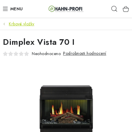
Přejít
Hleda
na
obsah
Krbové vložky
KLIMATIZACE
Dimplex Vista 70 I
ELEKTROCENTRÁLY
Podrobnosti hodnocení
Neohodnoceno
ZAHRADNÍ TECHNIKA
STAVEBNÍ TECHNIKA
AKU NÁŘADÍ
ODVLHČOVAČE
TOPIDLA