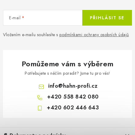
E-mail
PŘIHLÁSIT SE
Vložením e-mailu souhlasíte s
podmínkami ochrany osobních údajů
Pomůžeme vám s výběrem
Potřebujete s něčím poradit? Jsme tu pro vás!
info
@
hahn-profi.cz
+420 558 842 080
+420 602 446 643
Z
á