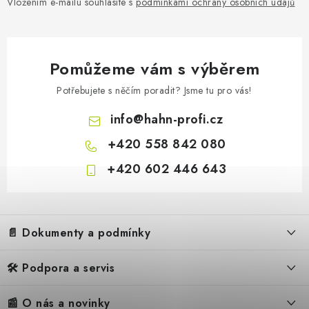
Vložením e-mailu souhlasíte s
podmínkami ochrany osobních údajů
Pomůžeme vám s výběrem
Potřebujete s něčím poradit? Jsme tu pro vás!
info
@
hahn-profi.cz
+420 558 842 080
+420 602 446 643
Z
á
📄 Dokumenty a podmínky
p
a
🛠️ Podpora a servis
Obchodní podmínky
t
í
Reklamační řád
📰 O nás a novinky
FAQ – Často kladené otázky