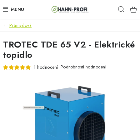
Přejít
Hleda
na
obsah
Průmyslová
KLIMATIZACE
TROTEC TDE 65 V2 - Elektrické
ELEKTROCENTRÁLY
topidlo
ZAHRADNÍ TECHNIKA
Podrobnosti hodnocení
1 hodnocení
STAVEBNÍ TECHNIKA
AKU NÁŘADÍ
ODVLHČOVAČE
TOPIDLA