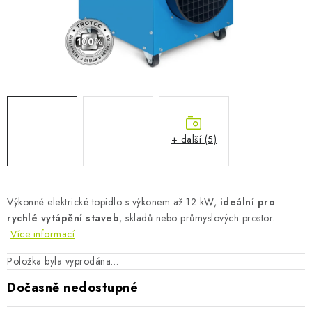
AKUMULAČNÍ KAMNA
ELEKTRICKÉ KRBY
OUTLET
Obchodní podmínky
FAQ
Servis
Reklamace
Kontakty
Ceny přepravy
Ochrana osobních údajů
+ další (5)
Náhradní díly Könner & Söhnen
Reklamační řád
Slovník pojmů
Zpětný odběr elektrozařízení a baterií
Návody
Novinky
Blog
Reference
Katalog
Výkonné elektrické topidlo s výkonem až 12 kW,
ideální pro
rychlé vytápění staveb
, skladů nebo průmyslových prostor.
Více informací
Položka byla vyprodána…
Dočasně nedostupné