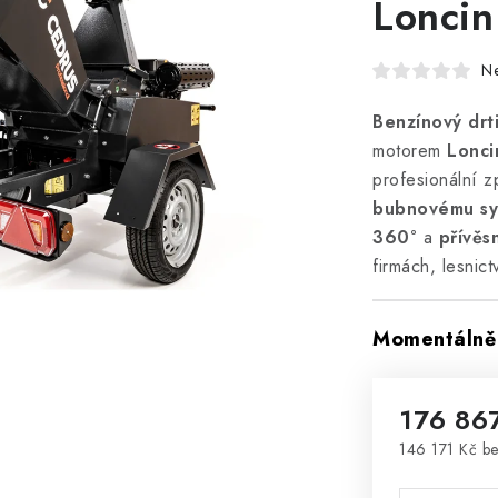
Lonci
N
Benzínový drt
motorem
Lonc
profesionální 
bubnovému sy
360°
a
přívě
firmách, lesnict
Momentálně 
176 86
146 171 Kč b
Měrná cena