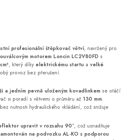
stní profesionální štěpkovač větví
, navržený pro
ouválcovým motorem Loncin LC2V80FD
s
cm³
, který díky
elektrickému startu
a
velké
dobý provoz bez přerušení.
ži a jedním pevně uloženým kovadlinkem
se otáčí
vač si poradí s větvemi o průměru až
130 mm
.
bez nutnosti hydraulického vkládání, což snižuje
flektor upravit v rozsahu 90°
, což usnadňuje
e namontován na podvozku AL-KO s podporou