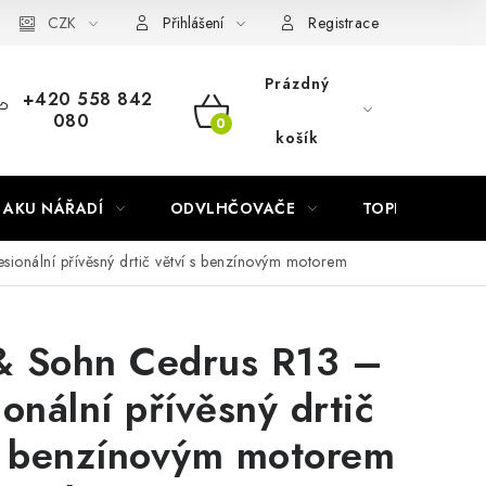
Náhradní díly Könner & Söhnen
CZK
Reklamační řád
Slovník poj
Přihlášení
Registrace
Prázdný
+420 558 842
080
NÁKUPNÍ
košík
KOŠÍK
AKU NÁŘADÍ
ODVLHČOVAČE
TOPIDLA
ionální přívěsný drtič větví s benzínovým motorem
& Sohn Cedrus R13 –
ionální přívěsný drtič
s benzínovým motorem