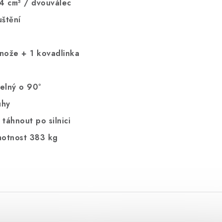
 cm³ / dvouválec
uštění
m
 nože + 1 kovadlinka
telný o 90°
uhy
táhnout po silnici
motnost 383 kg