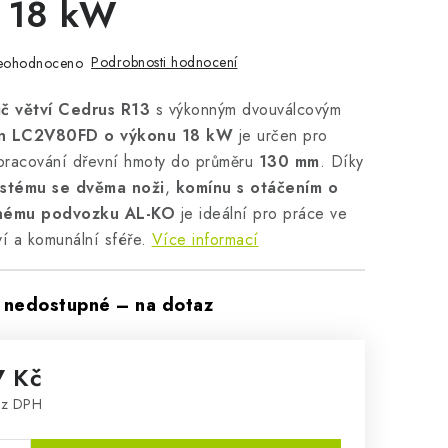
n 18 kW
Podrobnosti hodnocení
eohodnoceno
ič větví Cedrus R13
s výkonným dvouválcovým
in LC2V80FD o výkonu 18 kW
je určen pro
zpracování dřevní hmoty do průměru
130 mm
. Díky
stému se dvěma noži
,
komínu s otáčením o
snému podvozku AL-KO
je ideální pro práce ve
ví a komunální sféře.
Více informací
nedostupné – na dotaz
7 Kč
ez DPH
: