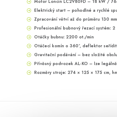
Motor Loncin LC2V80FD – 18 kW / 764
Elektrický start – pohodlné a rychlé sp
Zpracování větví až do průměru 130 m
Profesionální bubnový řezací systém: 2
Otáčky bubnu: 2200 ot./min
Otáčecí komín o 360°, deflektor seřídi
Gravitační podávání – bez složité obsl
Přívěsný podvozek AL-KO – lze legálně 
Rozměry stroje: 274 × 125 × 175 cm, h