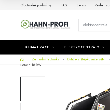
Přejít
Obchodní podmínky
FAQ
Servis
Reklamac
na
obsah
KLIMATIZACE
ELEKTROCENTRÁLY
Domů
Zahradní technika
Drtiče a štěpkovače větví
Loncin 18 kW