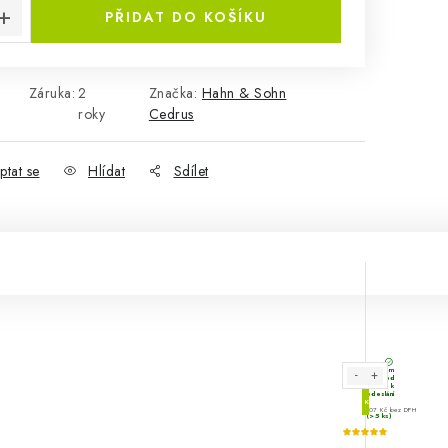
PŘIDAT DO KOŠÍKU
Záruka
:
2
Značka:
Hahn & Sohn
roky
Cedrus
ptat se
Hlídat
Sdílet