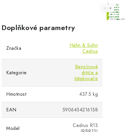
Doplňkové parametry
Hahn & Sohn
Značka
Cedrus
Benzínové
Kategorie
drtiče a
štěpkovače
Hmotnost
437.5 kg
EAN
5906434216138
Cedrus R13
Model
(RBR13)