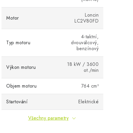
Loncin
Motor
LC2V80FD
4-taktní,
Typ motoru
dvouválcový,
benzínový
18 kW / 3600
Výkon motoru
ot./min
Objem motoru
764 cm³
Startování
Elektrické
Všechny parametry