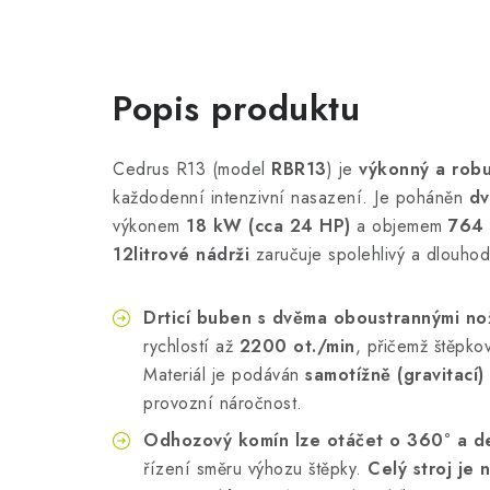
Popis produktu
Cedrus R13 (model
RBR13
) je
výkonný a robu
každodenní intenzivní nasazení. Je poháněn
dv
výkonem
18 kW (cca 24 HP)
a objemem
764 
12litrové nádrži
zaručuje spolehlivý a dlouho
Drticí buben s dvěma oboustrannými no
rychlostí až
2200 ot./min
, přičemž štěpko
Materiál je podáván
samotížně (gravitací)
provozní náročnost.
Odhozový komín lze otáčet o 360° a de
řízení směru výhozu štěpky.
Celý stroj j