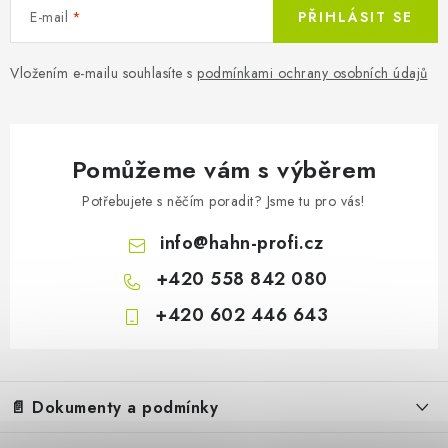
E-mail
PŘIHLÁSIT SE
Vložením e-mailu souhlasíte s
podmínkami ochrany osobních údajů
Pomůžeme vám s výběrem
Potřebujete s něčím poradit? Jsme tu pro vás!
372 507 Kč
info
@
hahn-profi.cz
Na dota
307 857 Kč bez DPH
+420 558 842 080
+420 602 446 643
Z
á
Hahn & Sohn Olejový filtr pro n
📄 Dokumenty a podmínky
p
a