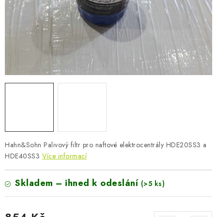
AKUMULAČNÍ KAMNA
ELEKTRICKÉ KRBY
OUTLET
Obchodní podmínky
FAQ
Servis
Reklamace
Kontakty
Ceny přepravy
Ochrana osobních údajů
Náhradní díly Könner & Söhnen
Reklamační řád
Slovník pojmů
Zpětný odběr elektrozařízení a baterií
Návody
Novinky
Blog
Reference
Katalog
Hahn&Sohn Palivový filtr pro naftové elektrocentrály HDE20SS3 a
HDE40SS3
Více informací
Skladem – ihned k odeslání
(>5 ks)