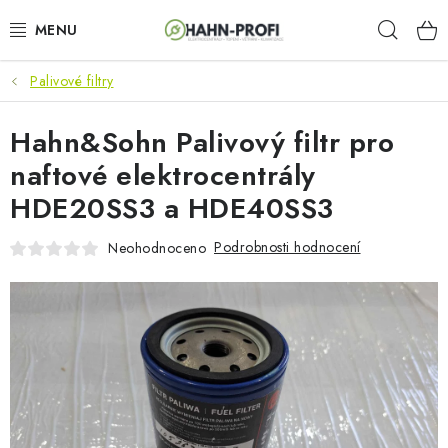
Přejít
Hleda
na
obsah
Palivové filtry
KLIMATIZACE
Hahn&Sohn Palivový filtr pro
ELEKTROCENTRÁLY
naftové elektrocentrály
ZAHRADNÍ TECHNIKA
HDE20SS3 a HDE40SS3
STAVEBNÍ TECHNIKA
Podrobnosti hodnocení
Neohodnoceno
AKU NÁŘADÍ
ODVLHČOVAČE
TOPIDLA