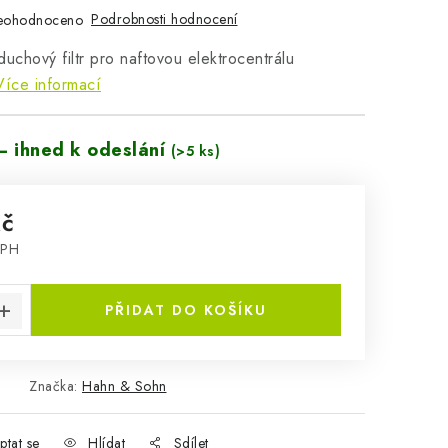
Podrobnosti hodnocení
eohodnoceno
chový filtr pro naftovou elektrocentrálu
Více informací
– ihned k odeslání
(>5 ks)
Kč
DPH
:
PŘIDAT DO KOŠÍKU
Značka:
Hahn & Sohn
ptat se
Hlídat
Sdílet