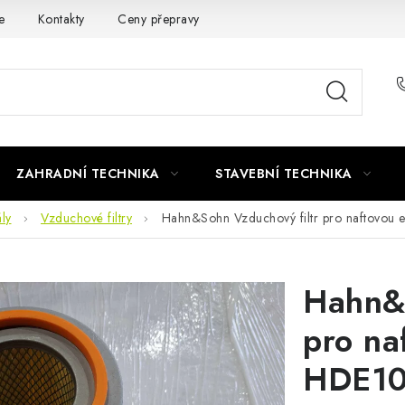
e
Kontakty
Ceny přepravy
Ochrana osobních údajů
ZAHRADNÍ TECHNIKA
STAVEBNÍ TECHNIKA
ly
Vzduchové filtry
Hahn&Sohn Vzduchový filtr pro naftovou 
Hahn&S
pro na
HDE10