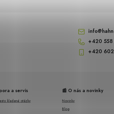
info
@
hahn
+420 558
+420 602
pora a servis
📰 O nás a novinky
sto kladené otázky
Novinky
Blog