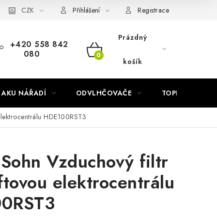
Náhradní díly Könner & Söhnen
CZK
Reklamační řád
Slovník poj
Přihlášení
Registrace
Prázdný
+420 558 842
080
NÁKUPNÍ
košík
KOŠÍK
AKU NÁŘADÍ
ODVLHČOVAČE
TOPIDLA
elektrocentrálu HDE100RST3
ohn Vzduchový filtr
ftovou elektrocentrálu
0RST3