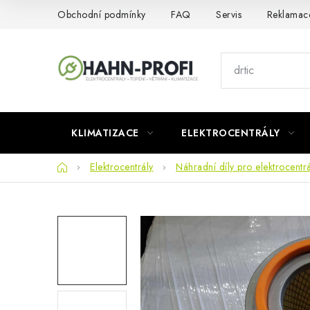
Přejít
Obchodní podmínky
FAQ
Servis
Reklamac
na
obsah
KLIMATIZACE
ELEKTROCENTRÁLY
Domů
Elektrocentrály
Náhradní díly pro elektrocentrá