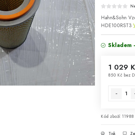
N
Hahn&Sohn Vzdu
HDE100RST3
Skladem 
1 029 
850 Kč bez 
Měrná cena
Kód zboží:
11988
Tisk
Ze