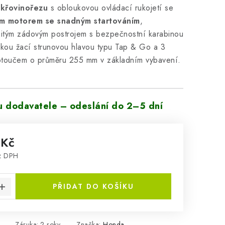
 křovinořezu
s obloukovou ovládací rukojetí se
ím motorem se snadným startováním
,
jitým zádovým postrojem s bezpečnostní karabinou
ckou žací strunovou hlavou typu Tap & Go a 3
toučem o průměru 255 mm v základním vybavení.
 dodavatele – odeslání do 2–5 dní
 Kč
z DPH
:
PŘIDAT DO KOŠÍKU
Záruka
:
2 roky
Značka:
Honda