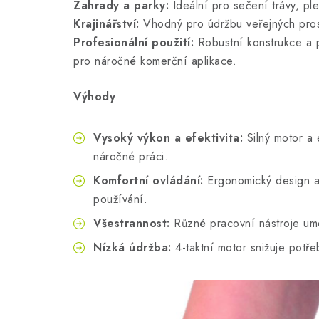
Zahrady a parky:
Ideální pro sečení trávy, pl
Krajinářství:
Vhodný pro údržbu veřejných prost
Profesionální použití:
Robustní konstrukce a p
pro náročné komerční aplikace.
Výhody
Vysoký výkon a efektivita:
Silný motor a e
náročné práci.
Komfortní ovládání:
Ergonomický design a 
používání.
Všestrannost:
Různé pracovní nástroje umož
Nízká údržba:
4-taktní motor snižuje potře