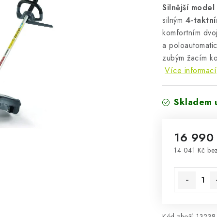
Silnější model
silným
4-taktn
komfortním dvo
a poloautomati
zubým žacím ko
Více informací
Skladem u
16 990
14 041 Kč be
Měrná cena
Kód zboží:
13238