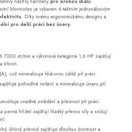
ehlivý nástroj navržený
pro širokou škálu
ustní křovinořez je vybaven 4-taktním jednoválcovým
efektivitu
. Díky svému ergonomickému designu a
ální pro delší práci bez únavy.
i 7000 ot/min a výkonová kategorie 1,6 HP zajišťují
a křovin.
A), což minimalizuje hlukovou zátěž při práci.
zajišťuje pohodlné nošení a minimalizuje únavu při
možňuje snadné ovládání a přesnost při práci.
 pevná hřídel zajišťují hladký přenos síly a snižují
ní.
ný úhlový převod zajišťuje dlouhou životnost a