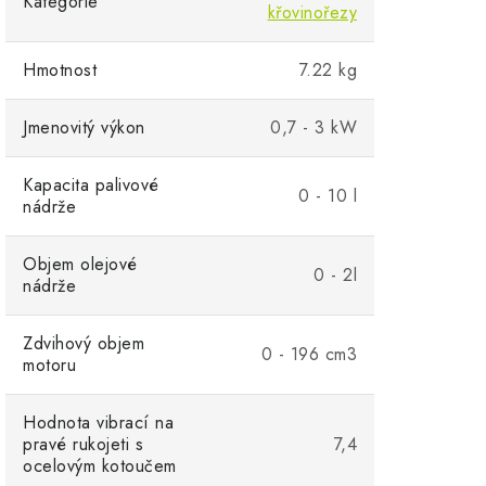
Kategorie
křovinořezy
Hmotnost
7.22 kg
Jmenovitý výkon
0,7 - 3 kW
Kapacita palivové
0 - 10 l
nádrže
Objem olejové
0 - 2l
nádrže
Zdvihový objem
0 - 196 cm3
motoru
Hodnota vibrací na
pravé rukojeti s
7,4
ocelovým kotoučem