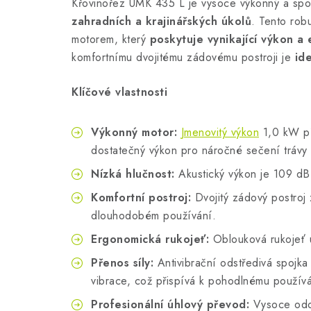
Křovinořez UMK 435 L je vysoce výkonný a spol
zahradních a krajinářských úkolů
. Tento rob
motorem, který
poskytuje vynikající výkon a 
komfortnímu dvojitému zádovému postroji je
ide
Klíčové vlastnosti
Výkonný motor:
Jmenovitý výkon
1,0 kW př
dostatečný výkon pro náročné sečení trávy 
Nízká hlučnost:
Akustický výkon je 109 dB(
Komfortní postroj:
Dvojitý zádový postroj 
dlouhodobém používání.
Ergonomická rukojeť:
Oblouková rukojeť u
Přenos síly:
Antivibrační odstředivá spojka a
vibrace, což přispívá k pohodlnému používá
Profesionální úhlový převod:
Vysoce odol