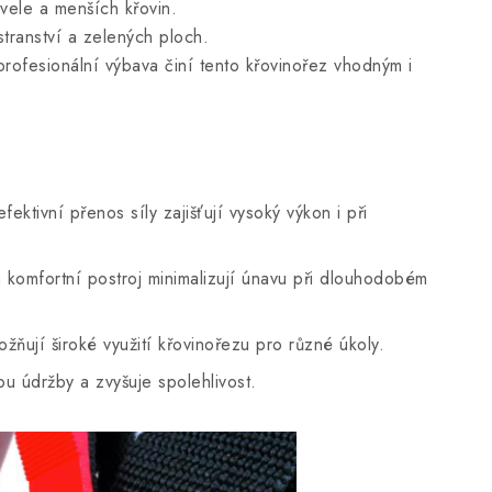
evele a menších křovin.
ranství a zelených ploch.
rofesionální výbava činí tento křovinořez vhodným i
fektivní přenos síly zajišťují vysoký výkon i při
komfortní postroj minimalizují únavu při dlouhodobém
ňují široké využití křovinořezu pro různé úkoly.
bu údržby a zvyšuje spolehlivost.