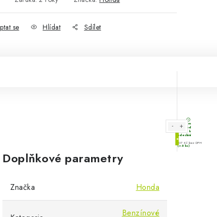
ptat se
Hlídat
Sdílet
Doplňkové parametry
Značka
Honda
Benzínové