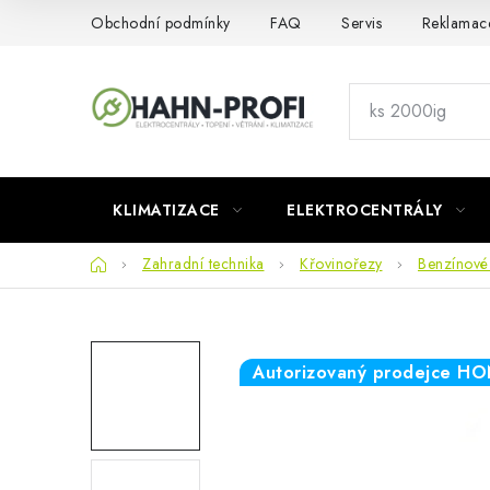
Přejít
Obchodní podmínky
FAQ
Servis
Reklamac
na
obsah
KLIMATIZACE
ELEKTROCENTRÁLY
Domů
Zahradní technika
Křovinořezy
Benzínové
Autorizovaný prodejce H