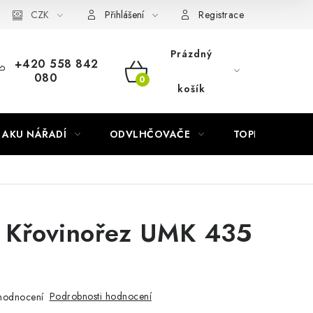
Náhradní díly Könner & Söhnen
CZK
Reklamační řád
Slovník poj
Přihlášení
Registrace
Prázdný
+420 558 842
080
NÁKUPNÍ
košík
KOŠÍK
AKU NÁŘADÍ
ODVLHČOVAČE
TOPIDLA
 Křovinořez UMK 435
Podrobnosti hodnocení
hodnocení