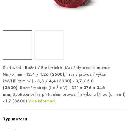
AKUMULAČNÍ KAMNA
ELEKTRICKÉ KRBY
OUTLET
Obchodní podmínky
FAQ
Servis
Reklamace
Kontakty
Ceny přepravy
Ochrana osobních údajů
Náhradní díly Könner & Söhnen
Reklamační řád
Startování -
Ruční / Elektrické,
Max.čistý kroutící moment
Slovník pojmů
Zpětný odběr elektrozařízení a baterií
Nm/ot.min -
12,4 / 1,26 (2500),
Trvalý provozní výkon
kW/HP(ot.min-1) -
3,3 / 4,4 (3000) - 3,7 / 5,0
Návody
Novinky
Blog
Reference
Katalog
(3600),
Rozměry stroje (L x Š x V) -
321 x 376 x 346
mm,
Spotřeba paliva při trvalém provozním výkonu l/hod (ot.min-1)
-
1,7 (3600)
Více informací
Typ motoru