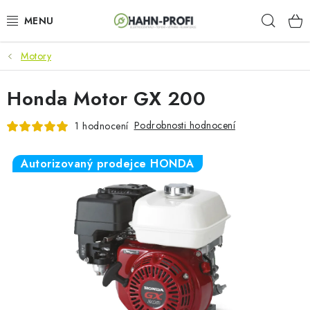
Přejít
Hleda
na
obsah
Motory
KLIMATIZACE
Honda Motor GX 200
ELEKTROCENTRÁLY
Podrobnosti hodnocení
1 hodnocení
ZAHRADNÍ TECHNIKA
Autorizovaný prodejce HONDA
STAVEBNÍ TECHNIKA
AKU NÁŘADÍ
ODVLHČOVAČE
TOPIDLA