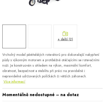
AKUMULAČNÍ KAMNA
ELEKTRICKÉ KRBY
OUTLET
Obchodní podmínky
FAQ
Servis
Reklamace
Kontakty
+ další (2)
Ceny přepravy
Ochrana osobních údajů
Náhradní díly Könner & Söhnen
Reklamační řád
Vrcholný model pěstitelských rotavátorů pro dokonalejší nakypření
Slovník pojmů
Zpětný odběr elektrozařízení a baterií
půdy s výkonným motorem a protiběžně otáčejícími se rotavačními
noži. Je konstruován s ohledem na výkon, maximální komfort,
Návody
Novinky
Blog
Reference
Katalog
obratnost, bezpečnost a stabilitu při práci na pravidelně i
nepravidelně udržovaných políčkách či větších záhonech.
Více informací
Momentálně nedostupné – na dotaz