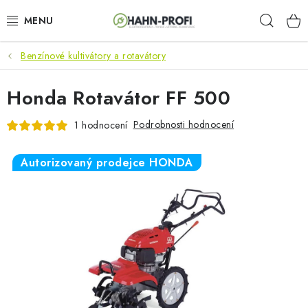
Přejít
Hleda
na
obsah
Benzínové kultivátory a rotavátory
KLIMATIZACE
Honda Rotavátor FF 500
ELEKTROCENTRÁLY
Podrobnosti hodnocení
1 hodnocení
ZAHRADNÍ TECHNIKA
Autorizovaný prodejce HONDA
STAVEBNÍ TECHNIKA
AKU NÁŘADÍ
ODVLHČOVAČE
TOPIDLA