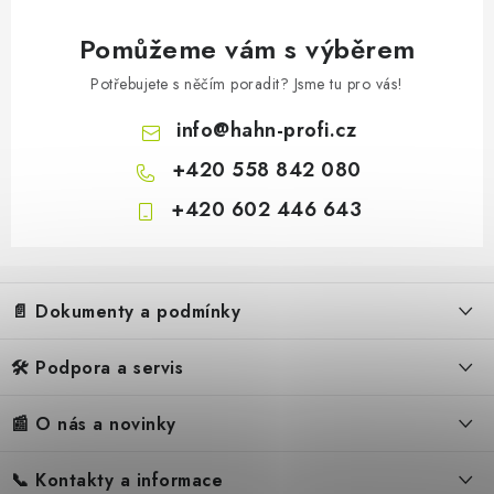
Pomůžeme vám s výběrem
Potřebujete s něčím poradit? Jsme tu pro vás!
info
@
hahn-profi.cz
+420 558 842 080
+420 602 446 643
Z
á
📄 Dokumenty a podmínky
p
a
🛠️ Podpora a servis
Obchodní podmínky
t
í
Reklamační řád
📰 O nás a novinky
FAQ – Často kladené otázky
Ochrana osobních údajů
Servis
Zpětný odběr elektrozařízení
📞 Kontakty a informace
Novinky