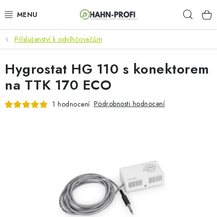
Přejít
Hleda
na
obsah
Příslušenství k odvlhčovačům
KLIMATIZACE
Hygrostat HG 110 s konektorem
ELEKTROCENTRÁLY
na TTK 170 ECO
ZAHRADNÍ TECHNIKA
Podrobnosti hodnocení
1 hodnocení
STAVEBNÍ TECHNIKA
AKU NÁŘADÍ
ODVLHČOVAČE
TOPIDLA