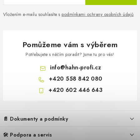
Vložením e-mailu souhlasíte s
podmínkami ochrany osobních údajů
Pomůžeme vám s výběrem
Potřebujete s něčím poradit? Jsme tu pro vás!
info
@
hahn-profi.cz
+420 558 842 080
+420 602 446 643
Z
á
📄 Dokumenty a podmínky
p
a
🛠️ Podpora a servis
Obchodní podmínky
t