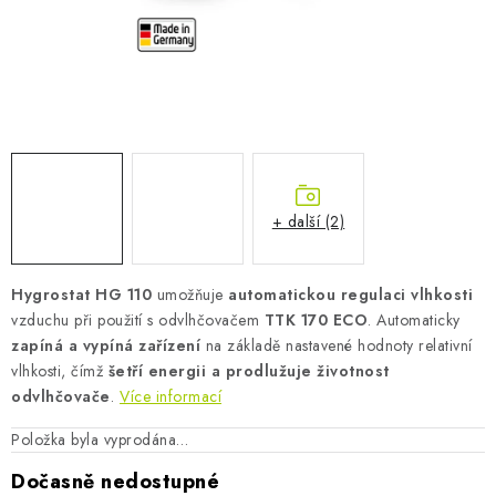
AKUMULAČNÍ KAMNA
ELEKTRICKÉ KRBY
OUTLET
Obchodní podmínky
FAQ
Servis
Reklamace
Kontakty
Ceny přepravy
Ochrana osobních údajů
+ další (2)
Náhradní díly Könner & Söhnen
Reklamační řád
Slovník pojmů
Zpětný odběr elektrozařízení a baterií
Hygrostat HG 110
umožňuje
automatickou regulaci vlhkosti
Návody
Novinky
Blog
Reference
Katalog
vzduchu při použití s odvlhčovačem
TTK 170 ECO
. Automaticky
zapíná a vypíná zařízení
na základě nastavené hodnoty relativní
vlhkosti, čímž
šetří energii a prodlužuje životnost
odvlhčovače
.
Více informací
Položka byla vyprodána…
Dočasně nedostupné