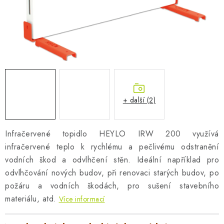
AKUMULAČNÍ KAMNA
ELEKTRICKÉ KRBY
OUTLET
Obchodní podmínky
FAQ
Servis
Reklamace
Kontakty
Ceny přepravy
Ochrana osobních údajů
+ další (2)
Náhradní díly Könner & Söhnen
Reklamační řád
Slovník pojmů
Zpětný odběr elektrozařízení a baterií
Infračervené topidlo HEYLO IRW 200 využívá
Návody
Novinky
Blog
Reference
Katalog
infračervené teplo k rychlému a pečlivému odstranění
vodních škod a odvlhčení stěn. Ideální například pro
odvlhčování nových budov, při renovaci starých budov, po
požáru a vodních škodách, pro sušení stavebního
materiálu, atd.
Více informací