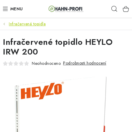
Přejít
Hleda
na
obsah
Infračervená topidla
KLIMATIZACE
Infračervené topidlo HEYLO
ELEKTROCENTRÁLY
IRW 200
ZAHRADNÍ TECHNIKA
Podrobnosti hodnocení
Neohodnoceno
STAVEBNÍ TECHNIKA
AKU NÁŘADÍ
ODVLHČOVAČE
TOPIDLA