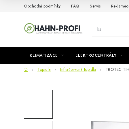
Přejít
Obchodní podmínky
FAQ
Servis
Reklamac
na
obsah
KLIMATIZACE
ELEKTROCENTRÁLY
Domů
Topidla
Infračervená topidla
TROTEC TIH 