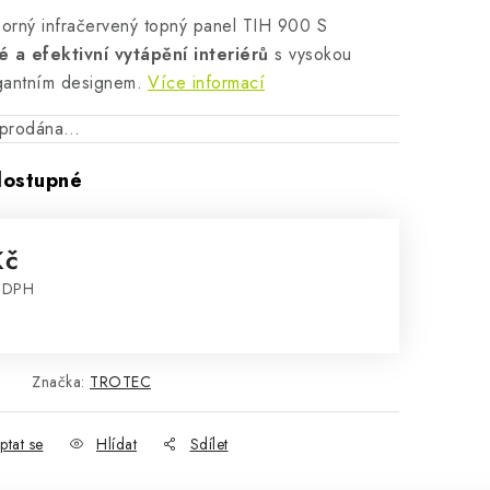
porný infračervený topný panel TIH 900 S
é a efektivní vytápění interiérů
s vysokou
egantním designem.
Více informací
vyprodána…
dostupné
Kč
z DPH
:
Značka:
TROTEC
ptat se
Hlídat
Sdílet