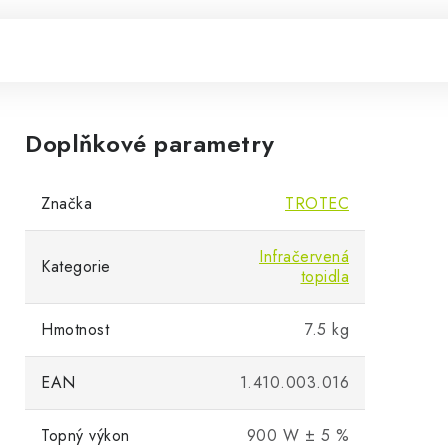
Doplňkové parametry
Značka
TROTEC
Infračervená
Kategorie
topidla
Hmotnost
7.5 kg
EAN
1.410.003.016
Topný výkon
900 W ± 5 %