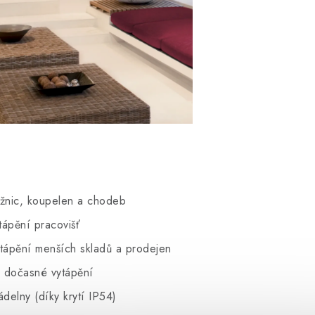
ožnic, koupelen a chodeb
tápění pracovišť
ytápění menších skladů a prodejen
 dočasné vytápění
delny (díky krytí IP54)