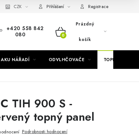
Náhradní díly Könner & Söhnen
CZK
Reklamační řád
Slovník poj
Přihlášení
Registrace
Prázdný
+420 558 842
080
NÁKUPNÍ
košík
KOŠÍK
AKU NÁŘADÍ
ODVLHČOVAČE
TOPIDLA
C TIH 900 S -
ervený topný panel
Podrobnosti hodnocení
hodnocení