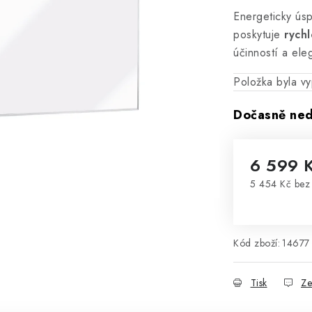
Energeticky ús
poskytuje
rychl
účinností a el
Položka byla 
Dočasně ne
6 599 
5 454 Kč be
Měrná cena
Kód zboží:
14677
Tisk
Ze