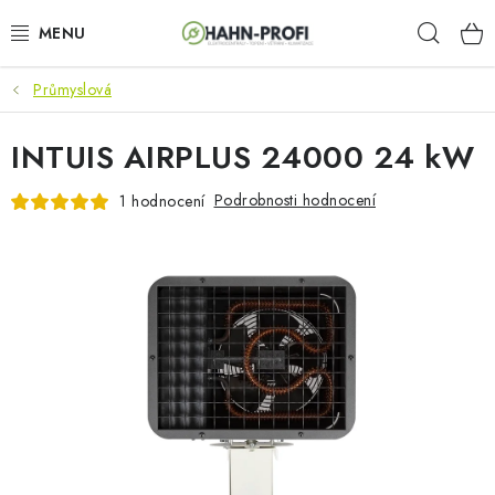
Přejít
Hleda
na
obsah
Průmyslová
KLIMATIZACE
INTUIS AIRPLUS 24000 24 kW
ELEKTROCENTRÁLY
Podrobnosti hodnocení
1 hodnocení
ZAHRADNÍ TECHNIKA
STAVEBNÍ TECHNIKA
AKU NÁŘADÍ
ODVLHČOVAČE
TOPIDLA