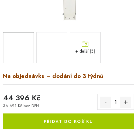
AKUMULAČNÍ KAMNA
ELEKTRICKÉ KRBY
OUTLET
Obchodní podmínky
FAQ
Servis
Reklamace
Kontakty
+ další (3)
Ceny přepravy
Ochrana osobních údajů
Náhradní díly Könner & Söhnen
Reklamační řád
Na objednávku – dodání do 3 týdnů
Slovník pojmů
Zpětný odběr elektrozařízení a baterií
Návody
Novinky
Blog
Reference
Katalog
44 396 Kč
36 691 Kč bez DPH
Měrná cena:
PŘIDAT DO KOŠÍKU