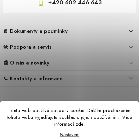
+420 602 446 643
Z
á
📄 Dokumenty a podmínky
p
a
🛠️ Podpora a servis
Obchodní podmínky
t
í
Reklamační řád
📰 O nás a novinky
FAQ – Často kladené otázky
Ochrana osobních údajů
Servis
Zpětný odběr elektrozařízení
📞 Kontakty a informace
Novinky
Reklamace
Blog
Náhradní díly Könner & Söhnen
Kontakty
Reference
Návody
Slovník pojmů
Katalog
Tento web používá soubory cookie. Dalším procházením
Konfigurátor
Ceny přepravy
tohoto webu vyjadřujete souhlas s jejich používáním.. Více
informací
zde
.
Nastavení