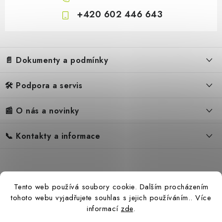
+420 602 446 643
Z
á
📄 Dokumenty a podmínky
p
a
🛠️ Podpora a servis
Obchodní podmínky
t
í
Reklamační řád
📰 O nás a novinky
FAQ – Často kladené otázky
Ochrana osobních údajů
Servis
Zpětný odběr elektrozařízení
📞 Kontakty a informace
Novinky
Reklamace
Blog
Náhradní díly Könner & Söhnen
Kontakty
Reference
Návody
Slovník pojmů
Katalog
Tento web používá soubory cookie. Dalším procházením
Konfigurátor
Ceny přepravy
tohoto webu vyjadřujete souhlas s jejich používáním.. Více
informací
zde
.