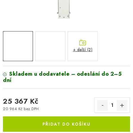
AKUMULAČNÍ KAMNA
ELEKTRICKÉ KRBY
OUTLET
Obchodní podmínky
FAQ
Servis
Reklamace
Kontakty
+ další (2)
Ceny přepravy
Ochrana osobních údajů
Náhradní díly Könner & Söhnen
Reklamační řád
Skladem u dodavatele – odeslání do 2–5
Slovník pojmů
Zpětný odběr elektrozařízení a baterií
dní
Návody
Novinky
Blog
Reference
Katalog
25 367 Kč
20 964 Kč bez DPH
Měrná cena:
PŘIDAT DO KOŠÍKU