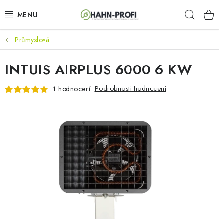
Přejít
Hleda
na
obsah
Průmyslová
KLIMATIZACE
INTUIS AIRPLUS 6000 6 KW
ELEKTROCENTRÁLY
Podrobnosti hodnocení
1 hodnocení
ZAHRADNÍ TECHNIKA
STAVEBNÍ TECHNIKA
AKU NÁŘADÍ
ODVLHČOVAČE
TOPIDLA