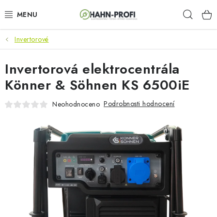
Přejít
Hleda
na
obsah
Invertorové
KLIMATIZACE
Invertorová elektrocentrála
ELEKTROCENTRÁLY
Könner & Söhnen KS 6500iE
ZAHRADNÍ TECHNIKA
Podrobnosti hodnocení
Neohodnoceno
STAVEBNÍ TECHNIKA
AKU NÁŘADÍ
ODVLHČOVAČE
TOPIDLA