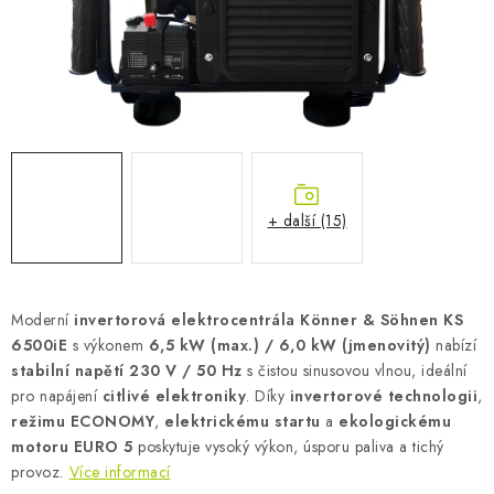
AKUMULAČNÍ KAMNA
ELEKTRICKÉ KRBY
OUTLET
Obchodní podmínky
FAQ
Servis
Reklamace
Kontakty
Ceny přepravy
Ochrana osobních údajů
+ další (15)
Náhradní díly Könner & Söhnen
Reklamační řád
Slovník pojmů
Zpětný odběr elektrozařízení a baterií
Návody
Novinky
Blog
Reference
Katalog
Moderní
invertorová elektrocentrála Könner & Söhnen KS
6500iE
s výkonem
6,5 kW (max.) / 6,0 kW (jmenovitý)
nabízí
stabilní napětí 230 V / 50 Hz
s čistou sinusovou vlnou, ideální
pro napájení
citlivé elektroniky
. Díky
invertorové technologii
,
režimu ECONOMY
,
elektrickému startu
a
ekologickému
motoru EURO 5
poskytuje vysoký výkon, úsporu paliva a tichý
provoz.
Více informací