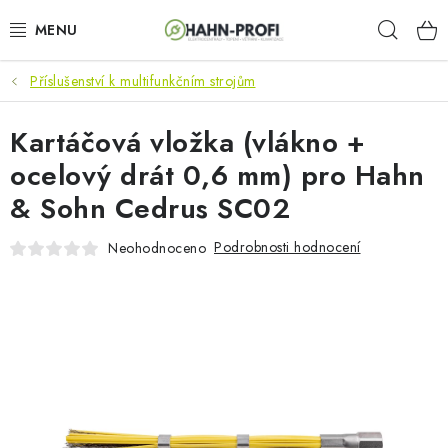
Přejít
Hleda
na
obsah
Příslušenství k multifunkčním strojům
KLIMATIZACE
Kartáčová vložka (vlákno +
ELEKTROCENTRÁLY
ocelový drát 0,6 mm) pro Hahn
ZAHRADNÍ TECHNIKA
& Sohn Cedrus SC02
STAVEBNÍ TECHNIKA
Podrobnosti hodnocení
Neohodnoceno
AKU NÁŘADÍ
ODVLHČOVAČE
TOPIDLA