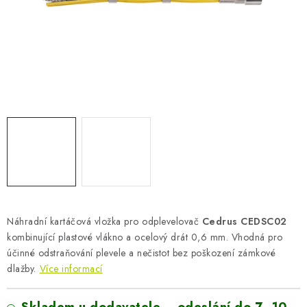
AKUMULAČNÍ KAMNA
ELEKTRICKÉ KRBY
OUTLET
Obchodní podmínky
FAQ
Servis
Reklamace
Kontakty
Ceny přepravy
Ochrana osobních údajů
Náhradní díly Könner & Söhnen
Reklamační řád
Slovník pojmů
Zpětný odběr elektrozařízení a baterií
Návody
Novinky
Blog
Reference
Katalog
Náhradní kartáčová vložka pro odplevelovač
Cedrus CEDSC02
kombinující plastové vlákno a ocelový drát 0,6 mm. Vhodná pro
účinné odstraňování plevele a nečistot bez poškození zámkové
dlažby.
Více informací