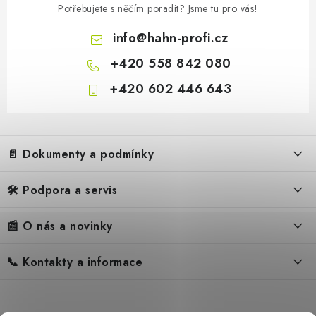
Potřebujete s něčím poradit? Jsme tu pro vás!
info
@
hahn-profi.cz
+420 558 842 080
+420 602 446 643
Z
á
📄 Dokumenty a podmínky
p
a
🛠️ Podpora a servis
Obchodní podmínky
t
í
Reklamační řád
📰 O nás a novinky
FAQ – Často kladené otázky
Ochrana osobních údajů
Servis
Zpětný odběr elektrozařízení
📞 Kontakty a informace
Novinky
Reklamace
Blog
Náhradní díly Könner & Söhnen
Kontakty
Reference