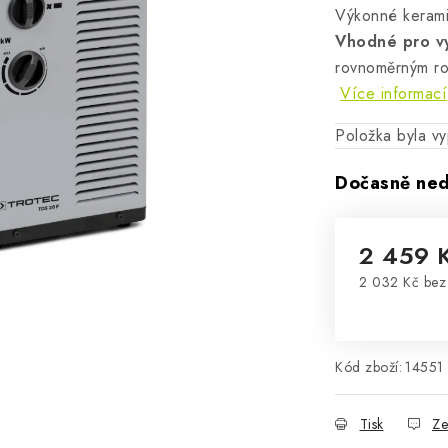
Výkonné kerami
Vhodné pro vy
rovnoměrným ro
Více informací
Položka byla 
Dočasně ne
2 459 
2 032 Kč be
Měrná cena
Kód zboží:
14551
Tisk
Ze