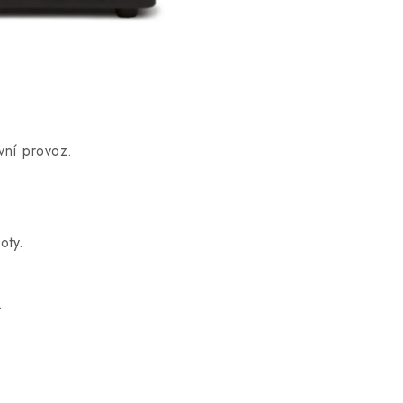
vní provoz.
oty.
.