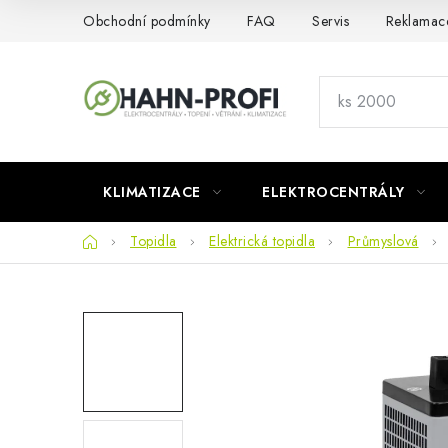
Přejít
Obchodní podmínky
FAQ
Servis
Reklamac
na
obsah
KLIMATIZACE
ELEKTROCENTRÁLY
Domů
Topidla
Elektrická topidla
Průmyslová