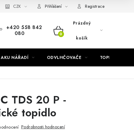
Náhradní díly Könner & Söhnen
CZK
Reklamační řád
Slovník poj
Přihlášení
Registrace
Prázdný
+420 558 842
080
NÁKUPNÍ
košík
KOŠÍK
AKU NÁŘADÍ
ODVLHČOVAČE
TOPIDLA
C TDS 20 P -
cké topidlo
Podrobnosti hodnocení
hodnocení