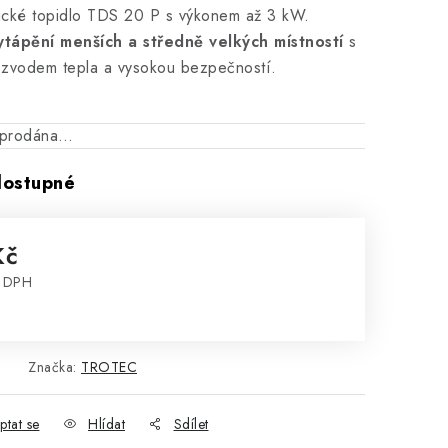
cké topidlo TDS 20 P s výkonem až 3 kW.
tápění menších a středně velkých místností
s
zvodem tepla a vysokou bezpečností.
vyprodána…
dostupné
Kč
z DPH
:
Značka:
TROTEC
ptat se
Hlídat
Sdílet