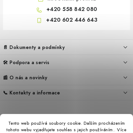
+420 558 842 080
+420 602 446 643
Z
á
📄 Dokumenty a podmínky
p
a
🛠️ Podpora a servis
Obchodní podmínky
t
í
Reklamační řád
📰 O nás a novinky
FAQ – Často kladené otázky
Ochrana osobních údajů
Servis
Zpětný odběr elektrozařízení
📞 Kontakty a informace
Novinky
Reklamace
Blog
Náhradní díly Könner & Söhnen
Kontakty
Reference
Návody
Slovník pojmů
Katalog
Tento web používá soubory cookie. Dalším procházením
Konfigurátor
Ceny přepravy
tohoto webu vyjadřujete souhlas s jejich používáním.. Více