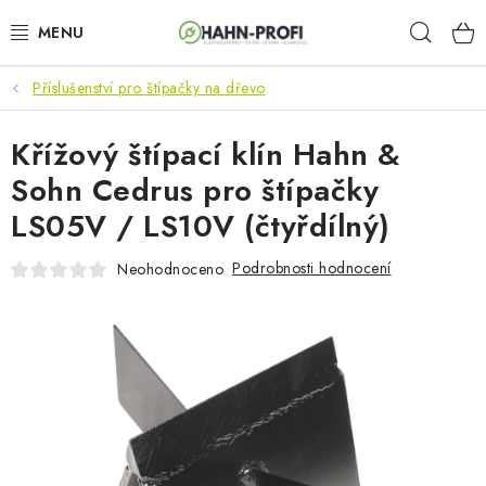
Přejít
Hleda
na
obsah
Příslušenství pro štípačky na dřevo
KLIMATIZACE
Křížový štípací klín Hahn &
ELEKTROCENTRÁLY
Sohn Cedrus pro štípačky
ZAHRADNÍ TECHNIKA
LS05V / LS10V (čtyřdílný)
STAVEBNÍ TECHNIKA
Podrobnosti hodnocení
Neohodnoceno
AKU NÁŘADÍ
ODVLHČOVAČE
TOPIDLA