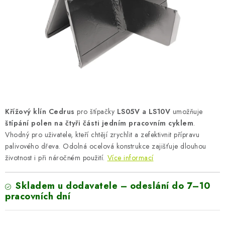
AKUMULAČNÍ KAMNA
ELEKTRICKÉ KRBY
OUTLET
Obchodní podmínky
FAQ
Servis
Reklamace
Kontakty
Ceny přepravy
Ochrana osobních údajů
Křížový klín Cedrus
pro štípačky
LS05V a LS10V
umožňuje
Náhradní díly Könner & Söhnen
Reklamační řád
štípání polen na čtyři části jedním pracovním cyklem
.
Slovník pojmů
Zpětný odběr elektrozařízení a baterií
Vhodný pro uživatele, kteří chtějí zrychlit a zefektivnit přípravu
Návody
Novinky
Blog
Reference
Katalog
palivového dřeva. Odolná ocelová konstrukce zajišťuje dlouhou
životnost i při náročném použití.
Více informací
Skladem u dodavatele – odeslání do 7–10
pracovních dní