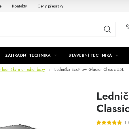
e
Kontakty
Ceny přepravy
Ochrana osobních údajů
ZAHRADNÍ TECHNIKA
STAVEBNÍ TECHNIKA
 ledničky a chladicí boxy
Lednička EcoFlow Glacier Classic 55L
Lednič
Classi
1 