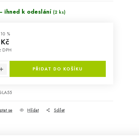
– ihned k odeslání
(2 ks)
10 %
 Kč
ez DPH
:
PŘIDAT DO KOŠÍKU
GLA55
ptat se
Hlídat
Sdílet