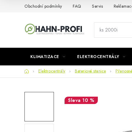
Přejít
Obchodní podmínky
FAQ
Servis
Reklamac
na
obsah
KLIMATIZACE
ELEKTROCENTRÁLY
Domů
Elektrocentrály
Bateriové stanice
Přenosné
10 %