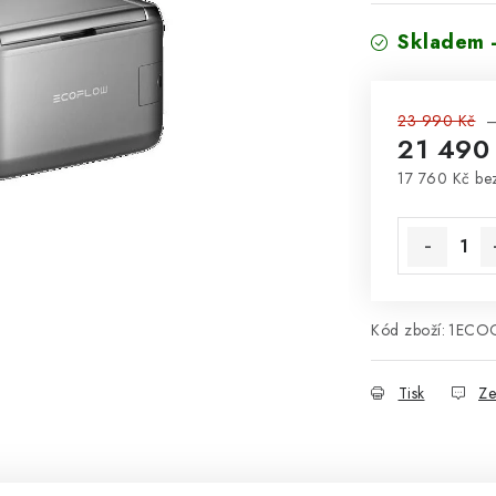
Skladem 
23 990 Kč
–
21 490
17 760 Kč b
Měrná cena
Kód zboží:
1ECO
Tisk
Ze