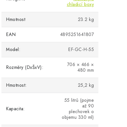
chladicí boxy
Hmotnost
23.2 kg
EAN
4895251641807
Model:
EF-GC-H-55
706 × 466 ×
Rozměry (DxŠxV):
480 mm
Hmotnost:
25,2 kg
55 litrů (pojme
až 90
Kapacita:
plechovek o
objemu 330 ml)