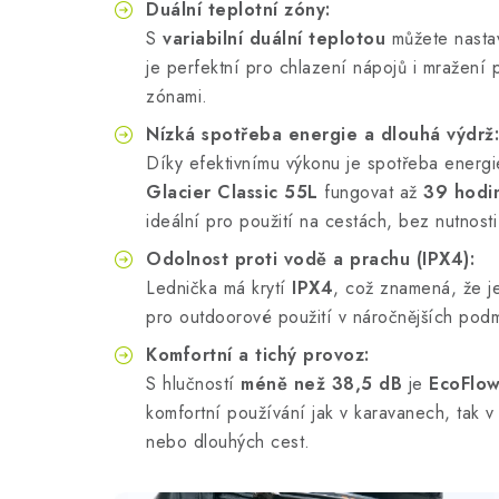
Duální teplotní zóny:
S
variabilní duální teplotou
můžete nastavi
je perfektní pro chlazení nápojů i mražení 
zónami.
Nízká spotřeba energie a dlouhá výdrž:
Díky efektivnímu výkonu je spotřeba energ
Glacier Classic 55L
fungovat až
39 hodi
ideální pro použití na cestách, bez nutnosti 
Odolnost proti vodě a prachu (IPX4):
Lednička má krytí
IPX4
, což znamená, že je
pro outdoorové použití v náročnějších pod
Komfortní a tichý provoz:
S hlučností
méně než 38,5 dB
je
EcoFlow
komfortní používání jak v karavanech, tak 
nebo dlouhých cest.