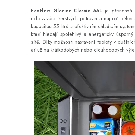
EcoFlow Glacier Classic 55L
je přenosná l
uchovávání čerstvých potravin a nápojů běhe
kapacitou 55 litrů a efektivním chladicím systé
kteří hledají spolehlivý a energeticky úsporn
sítě. Díky možnosti nastavení teploty v duálníc
ať už na krátkodobých nebo dlouhodobých výl