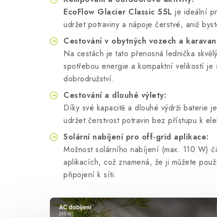
EcoFlow Glacier Classic 55L
je ideální p
udržet potraviny a nápoje čerstvé, aniž byste
Cestování v obytných vozech a karavan
Na cestách je tato přenosná lednička skvěl
spotřebou energie a kompaktní velikostí je
dobrodružství.
Cestování a dlouhé výlety:
Díky své kapacitě a dlouhé výdrži baterie je
udržet čerstvost potravin bez přístupu k elek
Solární nabíjení pro off-grid aplikace:
Možnost solárního nabíjení (max. 110 W) činí
aplikacích, což znamená, že ji můžete použ
připojení k síti.