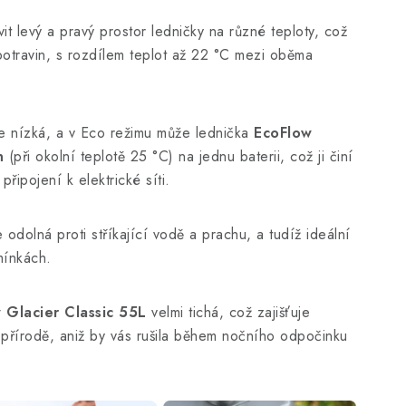
t levý a pravý prostor ledničky na různé teploty, což
potravin, s rozdílem teplot až 22 °C mezi oběma
ie nízká, a v Eco režimu může lednička
EcoFlow
n
(při okolní teplotě 25 °C) na jednu baterii, což ji činí
připojení k elektrické síti.
 odolná proti stříkající vodě a prachu, a tudíž ideální
mínkách.
 Glacier Classic 55L
velmi tichá, což zajišťuje
v přírodě, aniž by vás rušila během nočního odpočinku