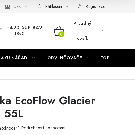
Náhradní díly Könner & Söhnen
CZK
Reklamační řád
Slovník poj
Přihlášení
Registrace
Prázdný
+420 558 842
080
NÁKUPNÍ
košík
KOŠÍK
AKU NÁŘADÍ
ODVLHČOVAČE
TOPIDLA
ka EcoFlow Glacier
c 55L
Podrobnosti hodnocení
hodnocení