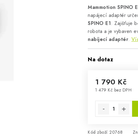
Mammotion SPINO E1
napájecí adaptér urče
SPINO E1
. Zajišťuje 
robota a je vybaven e
nabíjecí adaptér
.
Ví
Na dotaz
1 790 Kč
1 479 Kč bez DPH
Měrná cena:
Kód zboží:
20768
Zn