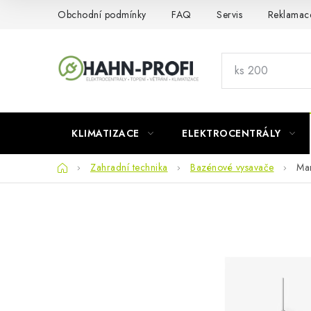
Přejít
Obchodní podmínky
FAQ
Servis
Reklamac
na
obsah
KLIMATIZACE
ELEKTROCENTRÁLY
Domů
Zahradní technika
Bazénové vysavače
Mam