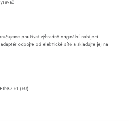
vysavač
oručujeme používat výhradně originální nabíjecí
daptér odpojte od elektrické sítě a skladujte jej na
SPINO E1 (EU)