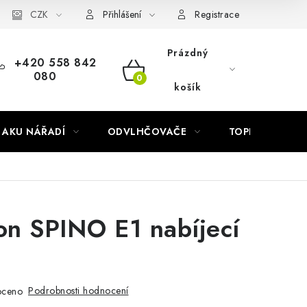
Náhradní díly Könner & Söhnen
CZK
Reklamační řád
Slovník poj
Přihlášení
Registrace
Prázdný
+420 558 842
080
NÁKUPNÍ
košík
KOŠÍK
AKU NÁŘADÍ
ODVLHČOVAČE
TOPIDLA
n SPINO E1 nabíjecí
Podrobnosti hodnocení
oceno