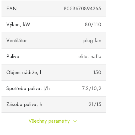
EAN
8053670894365
Výkon, kW
80/110
Ventilátor
plug fan
Palivo
elito, nafta
Objem nádrže, l
150
Spotřeba paliva, l/h
7,2/10,2
Zásoba paliva, h
21/15
Všechny parametry