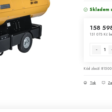
Skladem u
158 59
131 073 Kč b
Měrná cena
Kód zboží:
8150
Tisk
Ze