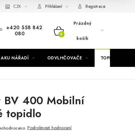
Náhradní díly Könner & Söhnen
CZK
Reklamační řád
Slovník poj
Přihlášení
Registrace
Prázdný
+420 558 842
080
NÁKUPNÍ
košík
KOŠÍK
AKU NÁŘADÍ
ODVLHČOVAČE
TOPIDLA
 BV 400 Mobilní
é topidlo
Podrobnosti hodnocení
eohodnoceno