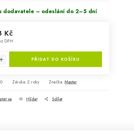
 dodavatele – odeslání do 2–5 dní
8 Kč
ez DPH
:
PŘIDAT DO KOŠÍKU
00
Záruka
:
2 roky
Značka:
Master
ptat se
Hlídat
Sdílet