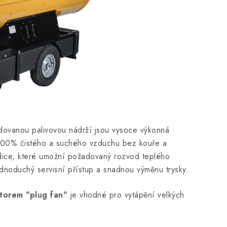
dovanou palivovou nádrží jsou
vysoce výkonná
 100% čistého a suchého
vzduchu bez kouře a
adice, které umožní požadovaný
rozvod teplého
noduchý servisní přístup a snadnou výměnu trysky.
torem "plug fan"
je vhodné pro vytápění velkých