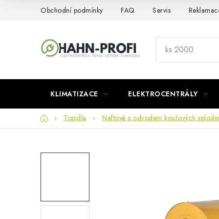
Přejít
Obchodní podmínky
FAQ
Servis
Reklamac
na
obsah
KLIMATIZACE
ELEKTROCENTRÁLY
Domů
Topidla
Naftové s odvodem kouřových splodi