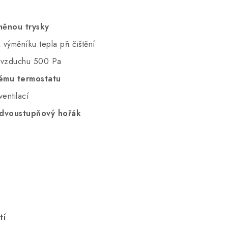
měnou trysky
výměníku tepla při čištění
k vzduchu 500 Pa
ému termostatu
entilací
 d
voustupňový hořák
tí